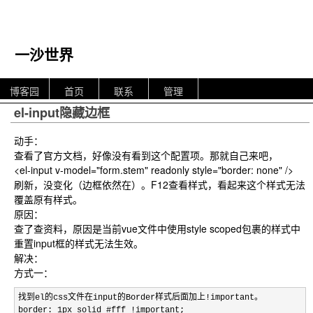
一沙世界
博客园
首页
联系
管理
el-input隐藏边框
动手：
查看了官方文档，好像没有看到这个配置项。那就自己来吧，
<el-input v-model="form.stem" readonly style="border: none" />
刷新，没变化（边框依然在）。F12查看样式，看起来这个样式无法
覆盖原有样式。
原因：
查了查资料，原因是当前vue文件中使用style scoped包裹的样式中
重置input框的样式无法生效。
解决：
方式一：
找到el的css文件在input的Border样式后面加上!
important。

border: 1px solid #fff 
!
important;
