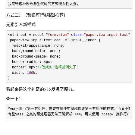
我觉得这种修改源生代码的方式侵入性太强。
方式二：（验证可行&强烈推荐）
元素引入新样式
<el-input v-model=
"
form.stem
"
class
=
"
paperview-input-text
"
 /
.paperview
-input-text >>> .el-
input__inner {

-webkit-
appearance: none;

  background
-
color: #FFF;

  background
-
image: none;

  border
-
radius: 4px;

  border: 0px;
//
改成0，边框就消失了！
  width: 
100
%
;

}
看起来是这个神奇的>>>发挥了魔力。
查一下：
“vue引用了第三方组件，需要在组件中局部修改第三方组件的样式，而又不想去除
有些Sass 之类的预处理器无法正确解析 
>>>。可以使用 /deep/ 操作符( >