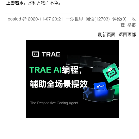
上善若水，水利万物而不争。
posted @
2020-11-07 20:21
一沙世界
阅读(
12703
) 评论(
0
)
收
藏
举报
刷新页面
返回顶部