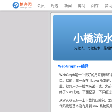
会员
周边
新闻
博问
闪存
赞
小橋流水'
先做人，再做技术，最后
WebGraph++编译
WebGraph是一个很好的用来存储和
口。以前，我一直在用Java 版本的
此，就想用C++版本来试一试。之前也用
终于build成功，下面记录一下详细
从WebGraph++上下载的压缩包，
代码发现基本没有用到linux 系统调用