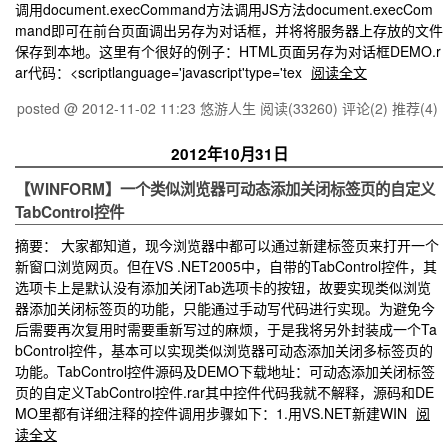
调用document.execCommand方法调用JS方法document.execCom
mand即可在前台页面调出另存为对话框，并将将服务器上存放的文件
保存到本地。这里有个很好的例子：HTML页面另存为对话框DEMO.r
ar代码：<scriptlanguage='javascript'type='tex
阅读全文
posted @ 2012-11-02 11:23 悠游人生
阅读(33260)
评论(2)
推荐(4)
2012年10月31日
【WINFORM】一个类似浏览器可动态添加关闭标签页的自定义
TabControl控件
摘要： 大家都知道，现今浏览器中都可以通过新建标签页来打开一个
新窗口浏览网页。但在VS .NET2005中，自带的TabControl控件，其
选项卡上是默认没有添加关闭Tab选项卡的按钮，故要实现类似浏览
器添加关闭标签页的功能，只能通过手动写代码进行实现。为避免今
后需要再次复用时需要重新写过的麻烦，于是我将另外封装成一个Ta
bControl控件，基本可以实现类似浏览器可动态添加关闭多标签页的
功能。TabControl控件源码及DEMO下载地址：可动态添加关闭标签
页的自定义TabControl控件.rar其中控件代码我就不解释，源码和DE
MO里都有详细注释的控件调用步骤如下：1.用VS.NET新建WIN
阅
读全文