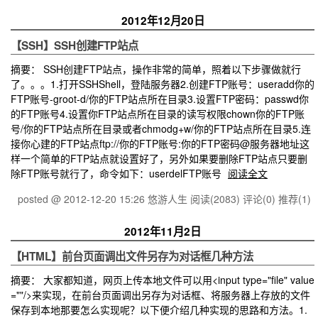
2012年12月20日
【SSH】SSH创建FTP站点
摘要： SSH创建FTP站点，操作非常的简单，照着以下步骤做就行
了。。。1.打开SSHShell，登陆服务器2.创建FTP账号：useradd你的
FTP账号-groot-d/你的FTP站点所在目录3.设置FTP密码：passwd你
的FTP账号4.设置你FTP站点所在目录的读写权限chown你的FTP账
号/你的FTP站点所在目录或者chmodg+w/你的FTP站点所在目录5.连
接你心建的FTP站点ftp://你的FTP账号:你的FTP密码@服务器地址这
样一个简单的FTP站点就设置好了，另外如果要删除FTP站点只要删
除FTP账号就行了，命令如下：userdelFTP账号
阅读全文
posted @ 2012-12-20 15:26 悠游人生
阅读(2083)
评论(0)
推荐(1)
2012年11月2日
【HTML】前台页面调出文件另存为对话框几种方法
摘要： 大家都知道，网页上传本地文件可以用<input type="file" value
=""/>来实现，在前台页面调出另存为对话框、将服务器上存放的文件
保存到本地那要怎么实现呢？以下便介绍几种实现的思路和方法。1.