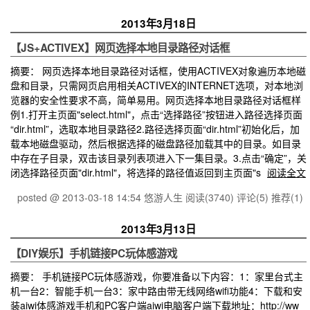
2013年3月18日
【JS+ACTIVEX】网页选择本地目录路径对话框
摘要： 网页选择本地目录路径对话框，使用ACTIVEX对象遍历本地磁
盘和目录，只需网页启用相关ACTIVEX的INTERNET选项，对本地浏
览器的安全性要求不高，简单易用。网页选择本地目录路径对话框样
例1.打开主页面"select.html"，点击“选择路径”按钮进入路径选择页面
“dir.html”，选取本地目录路径2.路径选择页面“dir.html”初始化后，加
载本地磁盘驱动，然后根据选择的磁盘路径加载其中的目录。如目录
中存在子目录，双击该目录列表项进入下一集目录。3.点击“确定”，关
闭选择路径页面"dir.html"，将选择的路径值返回到主页面"s
阅读全文
posted @ 2013-03-18 14:54 悠游人生
阅读(3740)
评论(5)
推荐(1)
2013年3月13日
【DIY娱乐】手机链接PC玩体感游戏
摘要： 手机链接PC玩体感游戏，你要准备以下内容：1：家里台式主
机一台2：智能手机一台3：家中路由带无线网络wifi功能4：下载和安
装aiwi体感游戏手机和PC客户端aiwi电脑客户端下载地址：http://ww