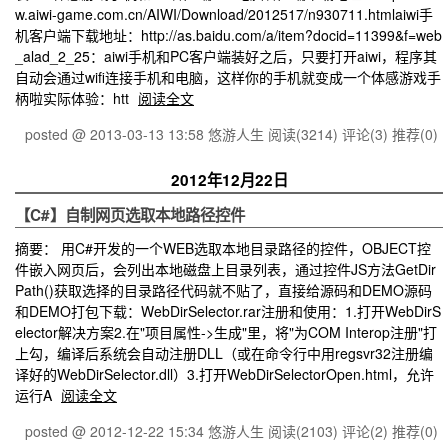
w.aiwi-game.com.cn/AIWI/Download/2012517/n930711.htmlaiwi手
机客户端下载地址：http://as.baidu.com/a/item?docid=11399&f=web
_alad_2_25：aiwi手机和PC客户端装好之后，只要打开aiwi，程序其
自动会通过wifi连接手机和电脑，这样你的手机就变成一个体感游戏手
柄啦实际体验：htt
阅读全文
posted @ 2013-03-13 13:58 悠游人生
阅读(3214)
评论(3)
推荐(0)
2012年12月22日
【C#】自制网页选取本地路径控件
摘要： 用C#开发的一个WEB选取本地目录路径的控件，OBJECT控
件嵌入网页后，会列出本地磁盘上目录列表，通过控件JS方法GetDir
Path()获取选择的目录路径代码就不贴了，直接给源码和DEMO源码
和DEMO打包下载：WebDirSelector.rar注册和使用：1.打开WebDirS
elector解决方案2.在"项目属性->生成"里，将"为COM Interop注册"打
上勾，编译后系统会自动注册DLL（或在命令行中用regsvr32注册编
译好的WebDirSelector.dll）3.打开WebDirSelectorOpen.html，允许
运行A
阅读全文
posted @ 2012-12-22 15:34 悠游人生
阅读(2103)
评论(2)
推荐(0)