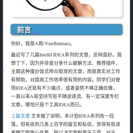
❄
前言
❄
你好，我是A哥(YourBatman)。
❄
最近写了几篇IntelliJ IDEA系列的文章，反响蛮好。我
想了下，因为并非是分享什么破解方法、推荐插件、
主题这种蛋炒饭式哗众取宠的文章，而是真实对工作
有帮助，对提高工作效率很有用的内容。同学们对使
用IDEA还是有不少痛点，或者姿势不够正确优雅，
❄
一直以来A哥坚持写些不随波逐流、有一定深度专栏
文章，哪怕只是个工具IDEA而已。
❄
上篇文章
文末做了说明，本计划IDEA系列告一段
落，但有收到几条上百字的留言和私信，觉得有些读
❄
者确实很用心在看，所以决定宠粉再干几篇。对于