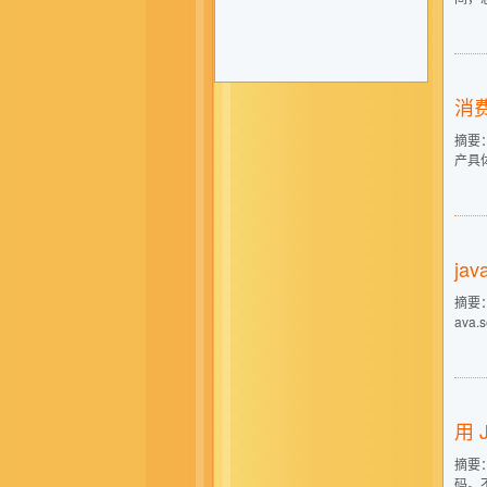
消
摘要：
产具体
ja
摘要： 1
ava.s
用 
摘要：
码。不