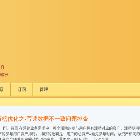
an
成长··
系
订阅
管理
行榜优化之-写读数据不一致问题排查
： 1️⃣、背景 在营销业务需求中，每个活动的参与用户拥有活动对应的资产，活动期
下的参与用户资产排行。 排序的逻辑是：用户的总资产+最先参与时间，总资产相同
总资产会随着用户的动作动态变化。 界面展示如下: 2️⃣、
阅读全文