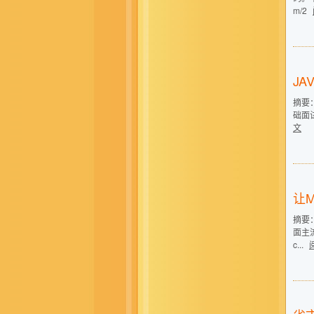
m/2
JA
摘要：
础面试
文
让
摘要：
面主流i
c...