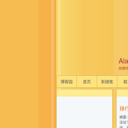
Al
风雨中
博客园
首页
新随笔
联
排
摘要
活动
间，