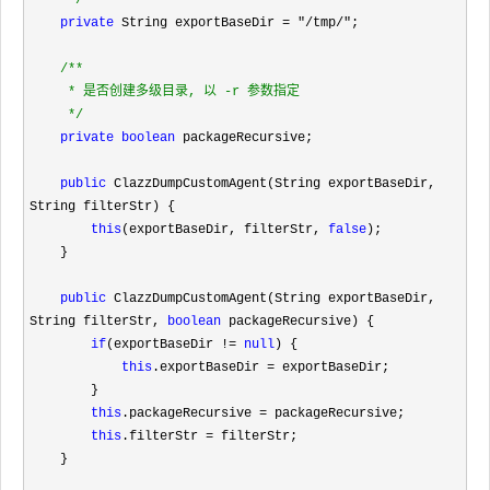
*/
private
 String exportBaseDir = "/tmp/"
;

/**
     * 是否创建多级目录, 以 -r 参数指定

*/
private
boolean
 packageRecursive;

public
 ClazzDumpCustomAgent(String exportBaseDir, 
String filterStr) {

this
(exportBaseDir, filterStr, 
false
);

    }

public
 ClazzDumpCustomAgent(String exportBaseDir, 
String filterStr, 
boolean
 packageRecursive) {

if
(exportBaseDir != 
null
) {

this
.exportBaseDir =
 exportBaseDir;

        }

this
.packageRecursive =
 packageRecursive;

this
.filterStr =
 filterStr;

    }
