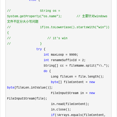
else
 {

//
                String os = 
System.getProperty("os.name");        
//
 主要针对windows
//
                if(os.toLowerCase().startsWith("win"))
//
//
//
                }
try
 {

int
 maxLoop = 9999
;

int
 renameSuffixId = 2
;

                    String[] cc 
= fileName.split("\\."
);

do
 {

                        Long fileLen 
=
 file.length();

byte
[] fileContent = 
new
byte
[fileLen.intValue()];

                        FileInputStream in 
= 
new
FileInputStream(file);

                        in.read(fileContent);

                        in.close();

if
(!
Arrays.equals(fileContent, 