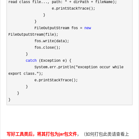
read class file..., path: " + dirPath +
 fileName);

                    e.printStackTrace();

                }

            }

            FileOutputStream fos 
= 
new
FileOutputStream(file);

            fos.write(data);

            fos.close();

        }

catch
 (Exception e) {

            System.err.println(
"exception occur while 
export class."
);

            e.printStackTrace();

        }

    }

}
写好工具类后，将其打包为jar包文件
，（如何打包此类请查看上