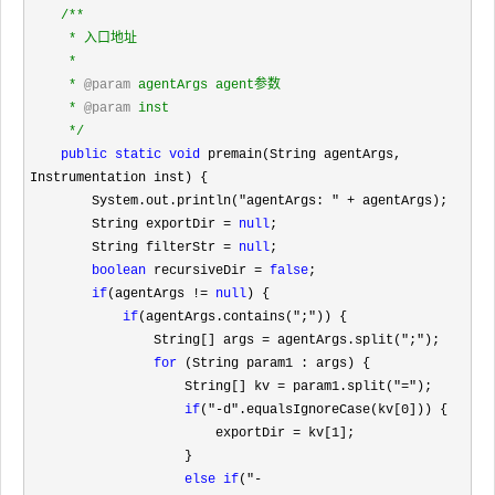
/**
     * 入口地址

     *

     * 
@param
 agentArgs agent参数

     * 
@param
 inst

*/
public
static
void
 premain(String agentArgs, 
Instrumentation inst) {

        System.out.println(
"agentArgs: " +
 agentArgs);

        String exportDir 
= 
null
;

        String filterStr 
= 
null
;

boolean
 recursiveDir = 
false
;

if
(agentArgs != 
null
) {

if
(agentArgs.contains(";"
)) {

                String[] args 
= agentArgs.split(";"
);

for
 (String param1 : args) {

                    String[] kv 
= param1.split("="
);

if
("-d".equalsIgnoreCase(kv[0
])) {

                        exportDir 
= kv[1
];

                    }

else
if
("-