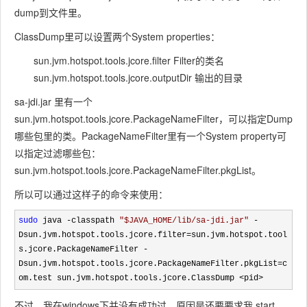
dump到文件里。
ClassDump里可以设置两个System properties：
sun.jvm.hotspot.tools.jcore.filter Filter的类名
sun.jvm.hotspot.tools.jcore.outputDir 输出的目录
sa-jdi.jar 里有一个
sun.jvm.hotspot.tools.jcore.PackageNameFilter，可以指定Dump
哪些包里的类。PackageNameFilter里有一个System property可
以指定过滤哪些包：
sun.jvm.hotspot.tools.jcore.PackageNameFilter.pkgList。
所以可以通过这样子的命令来使用：
sudo
 java -classpath 
"
$JAVA_HOME/lib/sa-jdi.jar
"
 -
Dsun.jvm.hotspot.tools.jcore.filter=sun.jvm.hotspot.tool
s.jcore.PackageNameFilter -
Dsun.jvm.hotspot.tools.jcore.PackageNameFilter.pkgList=c
om.test sun.jvm.hotspot.tools.jcore.ClassDump <pid>
不过，我在windows下并没有成功过，原因是还要要求我 start