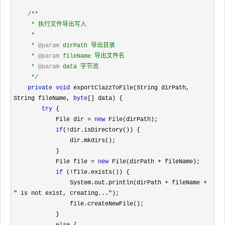
/**
     * 执行文件导出写入

     *

     * 
@param
 dirPath 导出目录

     * 
@param
 fileName 导出文件名

     * 
@param
 data 字节流

*/
private
void
 exportClazzToFile(String dirPath, 
String fileName, 
byte
[] data) {

try
 {

            File dir 
= 
new
 File(dirPath);

if
(!
dir.isDirectory()) {

                dir.mkdirs();

            }

            File file 
= 
new
 File(dirPath +
 fileName);

if
 (!
file.exists()) {

                System.out.println(dirPath 
+ fileName + 
" is not exist, creating..."
);

                file.createNewFile();

            }
