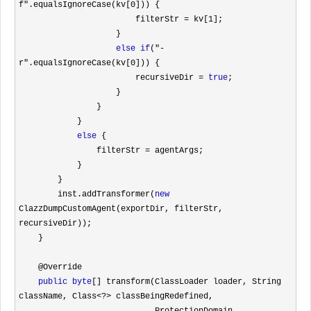
f".equalsIgnoreCase(kv[0
])) {

                        filterStr 
= kv[1
];

                    }

else
if
("-
r".equalsIgnoreCase(kv[0
])) {

                        recursiveDir 
= 
true
;

                    }

                }

            }

else
 {

                filterStr 
=
 agentArgs;

            }

        }

        inst.addTransformer(
new
ClazzDumpCustomAgent(exportDir, filterStr, 
recursiveDir));

    }

    @Override

public
byte
[] transform(ClassLoader loader, String 
className, Class<?>
 classBeingRedefined,
