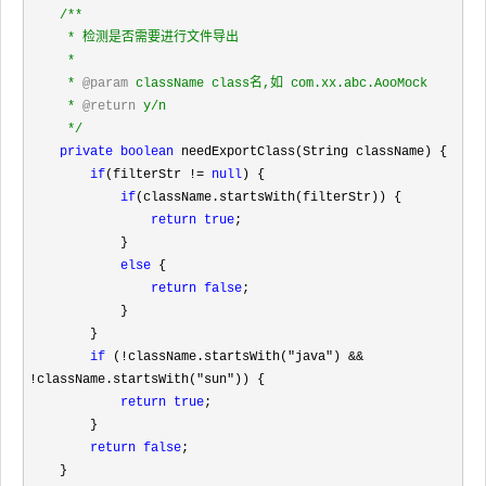
/**
     * 检测是否需要进行文件导出

     *

     * 
@param
 className class名,如 com.xx.abc.AooMock

     * 
@return
 y/n

*/
private
boolean
 needExportClass(String className) {

if
(filterStr != 
null
) {

if
(className.startsWith(filterStr)) {

return
true
;

            }

else
 {

return
false
;

            }

        }

if
 (!className.startsWith("java") && 
!className.startsWith("sun"
)) {

return
true
;

        }

return
false
;

    }
