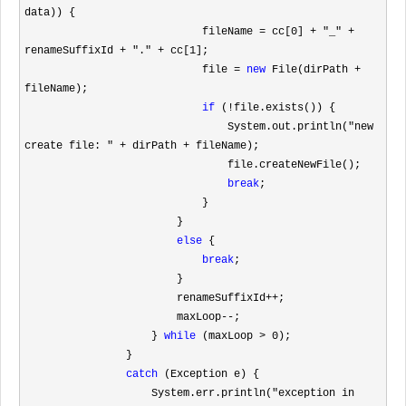
data)) {

                            fileName 
= cc[0] + "_" + 
renameSuffixId + "." + cc[1
];

                            file 
= 
new
 File(dirPath +
fileName);

if
 (!
file.exists()) {

                                System.out.println(
"new 
create file: " + dirPath +
 fileName);

                                file.createNewFile();

break
;

                            }

                        }

else
 {

break
;

                        }

                        renameSuffixId
++
;

                        maxLoop
--
;

                    } 
while
 (maxLoop > 0
);

                }

catch
 (Exception e) {

                    System.err.println(
"exception in 