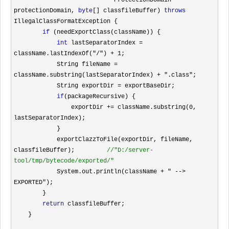
                            ProtectionDomain 
protectionDomain, 
byte
[] classfileBuffer) 
throws
IllegalClassFormatException {

if
 (needExportClass(className)) {

int
 lastSeparatorIndex = 
className.lastIndexOf("/") + 1
;

            String fileName 
= 
className.substring(lastSeparatorIndex) + ".class"
;

            String exportDir 
=
 exportBaseDir;

if
(packageRecursive) {

                exportDir 
+= className.substring(0
, 
lastSeparatorIndex);

            }

            exportClazzToFile(exportDir, fileName, 
classfileBuffer);         
//
"D:/server-
tool/tmp/bytecode/exported/"
            System.out.println(className + " --> 
EXPORTED"
);

        }

return
 classfileBuffer;

    }
