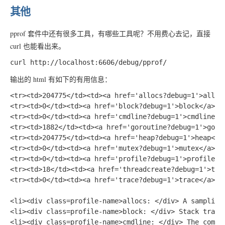
其他
pprof 套件中还有很多工具，有哪些工具呢？不用费心去记，直接
curl 也能看出来。
输出的 html 有如下的有用信息：
<tr><td>204775</td><td><a href='allocs?debug=1'>allocs
<tr><td>0</td><td><a href='block?debug=1'>block</a></t
<tr><td>0</td><td><a href='cmdline?debug=1'>cmdline</a
<tr><td>1882</td><td><a href='goroutine?debug=1'>gorou
<tr><td>204775</td><td><a href='heap?debug=1'>heap</a>
<tr><td>0</td><td><a href='mutex?debug=1'>mutex</a></t
<tr><td>0</td><td><a href='profile?debug=1'>profile</a
<tr><td>18</td><td><a href='threadcreate?debug=1'>thre
<tr><td>0</td><td><a href='trace?debug=1'>trace</a></t
<li><div class=profile-name>allocs: </div> A sampling 
<li><div class=profile-name>block: </div> Stack trace
<li><div class=profile-name>cmdline: </div> The comman