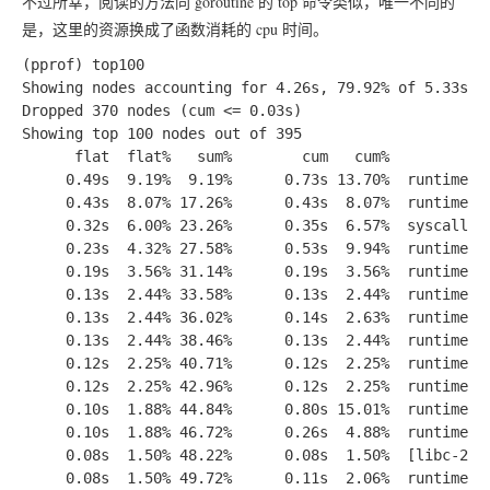
不过所幸，阅读的方法同 goroutine 的 top 命令类似，唯一不同的
是，这里的资源换成了函数消耗的 cpu 时间。
(pprof) top100

Showing nodes accounting for 4.26s, 79.92% of 5.33s to
Dropped 370 nodes (cum <= 0.03s)

Showing top 100 nodes out of 395

      flat  flat%   sum%        cum   cum%

     0.49s  9.19%  9.19%      0.73s 13.70%  runtime.sc
     0.43s  8.07% 17.26%      0.43s  8.07%  runtime.fu
     0.32s  6.00% 23.26%      0.35s  6.57%  syscall.Sy
     0.23s  4.32% 27.58%      0.53s  9.94%  runtime.ma
     0.19s  3.56% 31.14%      0.19s  3.56%  runtime.ep
     0.13s  2.44% 33.58%      0.13s  2.44%  runtime.gr
     0.13s  2.44% 36.02%      0.14s  2.63%  runtime.he
     0.13s  2.44% 38.46%      0.13s  2.44%  runtime.me
     0.12s  2.25% 40.71%      0.12s  2.25%  runtime.fi
     0.12s  2.25% 42.96%      0.12s  2.25%  runtime.us
     0.10s  1.88% 44.84%      0.80s 15.01%  runtime.fi
     0.10s  1.88% 46.72%      0.26s  4.88%  runtime.st
     0.08s  1.50% 48.22%      0.08s  1.50%  [libc-2.28
     0.08s  1.50% 49.72%      0.11s  2.06%  runtime.ma