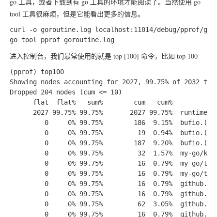
go 工具，或者下载到有 go 工具的环境才能阅读了。当然使用 go
tool 工具很麻烦，但是它能看出更多的信息。
curl -o goroutine.log localhost:11014/debug/pprof/goro
进入控制台，我们最常使用的就是
top [100]
命令，比如
top 100
(pprof) top100

Showing nodes accounting for 2027, 99.75% of 2032 tota
Dropped 204 nodes (cum <= 10)

      flat  flat%   sum%        cum   cum%

      2027 99.75% 99.75%       2027 99.75%  runtime.go
         0     0% 99.75%        186  9.15%  bufio.(*Re
         0     0% 99.75%         19  0.94%  bufio.(*Re
         0     0% 99.75%        187  9.20%  bufio.(*Re
         0     0% 99.75%         32  1.57%  my-go/kafk
         0     0% 99.75%         16  0.79%  my-go/tran
         0     0% 99.75%         16  0.79%  my-go/tran
         0     0% 99.75%         16  0.79%  github.com
         0     0% 99.75%         16  0.79%  github.com
         0     0% 99.75%         62  3.05%  github.com
         0     0% 99.75%         16  0.79%  github.com