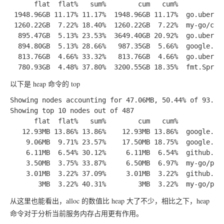
      flat  flat%   sum%        cum   cum%

 1948.96GB 11.17% 11.17%  1948.96GB 11.17%  go.uber.or
 1260.22GB  7.22% 18.40%  1260.22GB  7.22%  my-go/code
  895.47GB  5.13% 23.53%  3649.40GB 20.92%  go.uber.or
  894.80GB  5.13% 28.66%   987.35GB  5.66%  google.go
  813.76GB  4.66% 33.32%   813.76GB  4.66%  go.uber.or
以下是 heap 命令的 top
Showing nodes accounting for 47.06MB, 50.44% of 93.30M
Showing top 10 nodes out of 487

      flat  flat%   sum%        cum   cum%

   12.93MB 13.86% 13.86%    12.93MB 13.86%  google.go
    9.06MB  9.71% 23.57%    17.50MB 18.75%  google.go
    6.11MB  6.54% 30.12%     6.11MB  6.54%  github.com
    3.50MB  3.75% 33.87%     6.50MB  6.97%  my-go/pkg/
    3.01MB  3.22% 37.09%     3.01MB  3.22%  github.com
从这里也能看出，alloc 的数值比 heap 大了不少，相比之下，heap
命令对于分析当前服务内存占用更有作用。