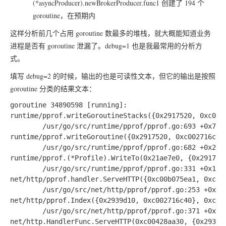
(*asyncProducer).newBrokerProducer.func1
创建了 194 个
goroutine，在预期内
这样分析前几个占用 goroutine 数最多的堆栈，就大概能知道业务
进程是否有 goroutine 泄漏了。debug=1 也是我最常用的分析方
式。
填写 debug=2 的时候，输出的也是可读性文本，但它的输出是按照
goroutine 分类的结果文本：
goroutine 34890598 [running]:

runtime/pprof.writeGoroutineStacks({0x2917520, 0xc0027
        /usr/go/src/runtime/pprof/pprof.go:693 +0x70

runtime/pprof.writeGoroutine({0x2917520, 0xc002716c40}
        /usr/go/src/runtime/pprof/pprof.go:682 +0x2b

runtime/pprof.(*Profile).WriteTo(0x21ae7e0, {0x2917520
        /usr/go/src/runtime/pprof/pprof.go:331 +0x14b

net/http/pprof.handler.ServeHTTP({0xc00b075ea1, 0xc000
        /usr/go/src/net/http/pprof/pprof.go:253 +0x49a
net/http/pprof.Index({0x2939d10, 0xc002716c40}, 0xc007
        /usr/go/src/net/http/pprof/pprof.go:371 +0x12e
net/http.HandlerFunc.ServeHTTP(0xc00428aa30, {0x2939d1