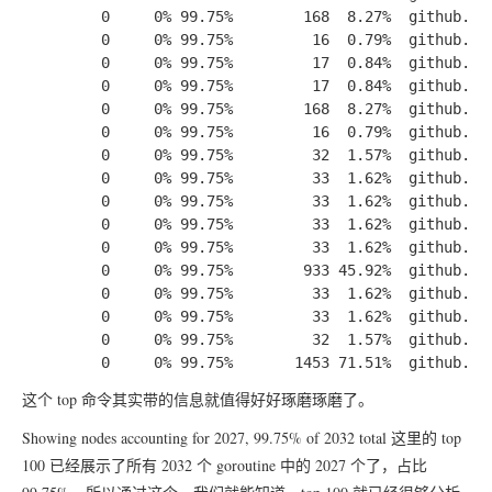
         0     0% 99.75%        168  8.27%  github.co
         0     0% 99.75%         16  0.79%  github.com
         0     0% 99.75%         17  0.84%  github.co
         0     0% 99.75%         17  0.84%  github.com
         0     0% 99.75%        168  8.27%  github.com
         0     0% 99.75%         16  0.79%  github.com
         0     0% 99.75%         32  1.57%  github.com
         0     0% 99.75%         33  1.62%  github.com
         0     0% 99.75%         33  1.62%  github.com
         0     0% 99.75%         33  1.62%  github.com
         0     0% 99.75%         33  1.62%  github.com
         0     0% 99.75%        933 45.92%  github.com
         0     0% 99.75%         33  1.62%  github.com
         0     0% 99.75%         33  1.62%  github.com
         0     0% 99.75%         32  1.57%  github.com
这个 top 命令其实带的信息就值得好好琢磨琢磨了。
Showing nodes accounting for 2027, 99.75% of 2032 total
这里的 top
100 已经展示了所有 2032 个 goroutine 中的 2027 个了，占比