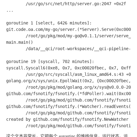
        /usr/go/src/net/http/server.go:2047 +0x2f

...

goroutine 1 [select, 6426 minutes]:

git.code.oa.com/my-go/server.(*Server).Serve(0xc000014
        /root/go/pkg/mod/my-go@v0.1.1/server/serve_uni
main.main()

        /data/__qci/root-workspaces/__qci-pipeline-251
goroutine 19 [syscall, 702 minutes]:

syscall.Syscall6(0xe8, 0x7, 0xc00020fbec, 0x7, 0xfffff
        /usr/go/src/syscall/asm_linux_amd64.s:43 +0x5

golang.org/x/sys/unix.EpollWait(0x2, {0xc00020fbec, 0x
        /root/go/pkg/mod/golang.org/x/sys@v0.0.0-2022
github.com/fsnotify/fsnotify.(*fdPoller).wait(0xc00012
        /root/go/pkg/mod/github.com/fsnotify/fsnotify@
github.com/fsnotify/fsnotify.(*Watcher).readEvents(0xc
        /root/go/pkg/mod/github.com/fsnotify/fsnotify@
created by github.com/fsnotify/fsnotify.NewWatcher

这个文本非常长，它把每个 goroutine 的堆栈信息，运行状态，运