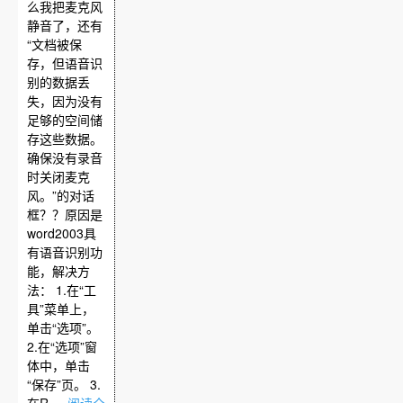
么我把麦克风
静音了，还有
“文档被保
存，但语音识
别的数据丢
失，因为没有
足够的空间储
存这些数据。
确保没有录音
时关闭麦克
风。”的对话
框？？原因是
word2003具
有语音识别功
能，解决方
法： 1.在“工
具”菜单上，
单击“选项”。
2.在“选项”窗
体中，单击
“保存”页。 3.