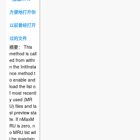
方便地打开你
以前曾经打开
过的文件
摘要： This
method is call
ed from withi
n the InitInsta
nce method t
o enable and
load the list o
f most recentl
y used (MR
U) files and la
st preview sta
te. If nMaxM
RU is zero, n
o MRU list wil
l be maintain