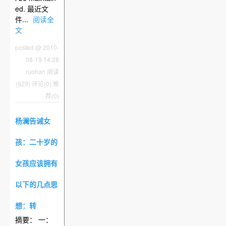
ed. 最近文
件...
阅读全
文
posted @ 2010-
08-19 14:28
ruohan
阅读
(929)
评论(0)
推
荐(0)
杨澜告诫女
孩：二十岁的
女孩应该拥有
以下的几点思
想：转
摘要： 一：