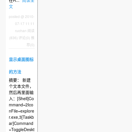
在R...
阅读全
文
posted @ 2010-
07-17 11:11
ruohan
阅读
(836)
评论(0)
推
荐(0)
显示桌面图标
的方法
摘要： 新建
个文本文件，
然后再里面输
入：[Shell]Co
mmand=2Ico
nFile=explore
r.exe,3[Taskb
ar]Command
=ToggleDeskt