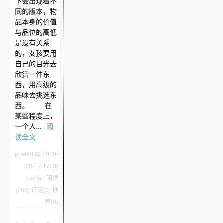
下会出现着不
同的版本，物
品本身的价值
与品位的高低
是没有关系
的，女孩要用
自己的目光去
欣赏一件东
西，用高级的
品味去挑选东
西。 在
某些程度上，
一个人...
阅
读全文
posted @ 2010-
08-17 17:38
ruohan
阅读
(765)
评论(0)
推
荐(0)