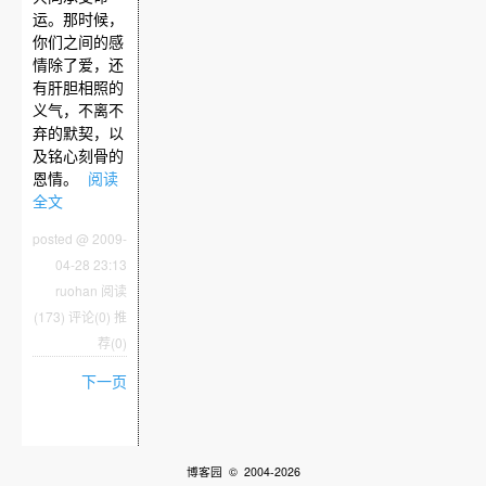
运。那时候，
你们之间的感
情除了爱，还
有肝胆相照的
义气，不离不
弃的默契，以
及铭心刻骨的
恩情。
阅读
全文
posted @ 2009-
04-28 23:13
ruohan
阅读
(173)
评论(0)
推
荐(0)
下一页
博客园
© 2004-2026