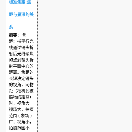
标准焦距;焦
距与景深的关
系
摘要： 焦
距：指平行光
线通过镜头折
射后光线聚焦
的点到镜头折
射平面中心的
距离。焦距的
长短决定镜头
的视角，同物
距（相机到被
摄物的距离）
时，视角大,
视场大，拍摄
范围 ( 象场 )
广；视角小，
拍摄范围小