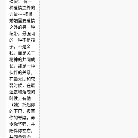
摘要： 有一
种爱情之外的
力量----杨澜
婚姻需要爱情
之外的另一种
纽带，最强韧
的一种不是孩
子，不是金
钱，而是关于
精神的共同成
长，那是一种
伙伴的关系。
在最无助和软
弱时候，在最
沮丧和落魄的
时候，有他
（她）托起你
的下巴，扳直
你的脊梁，命
令你坚强，并
陪伴你左右，
共同承受命