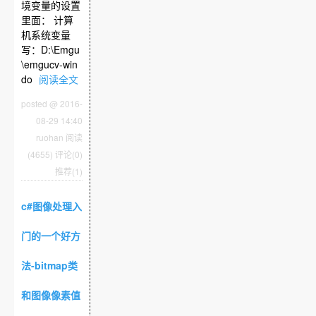
境变量的设置
里面： 计算
机系统变量
写：D:\Emgu
\emgucv-win
do
阅读全文
posted @ 2016-
08-29 14:40
ruohan
阅读
(4655)
评论(0)
推荐(1)
c#图像处理入
门的一个好方
法-bitmap类
和图像像素值