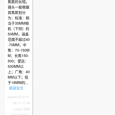
焦距的长短。
镜头一般根据
其焦距划分
为：标准：相
当于35MM相
机（下同）的
50MM，涵盖
范围不超过40
-70MM；中
焦：70-150M
M；长焦150-
500；望远：
500MM以
上；广角：40
MM以下；低
于18MM的...
阅读全文
posted @ 2010-
08-17 17:34
ruohan
阅读