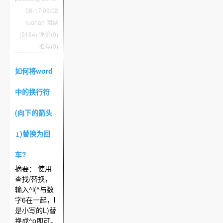
08-17 09:02
ruohan
阅读
(5164)
评论(0)
推荐(0)
如何将word
中的换行符
(向下的箭头
↓)替换为回
车?
摘要： 使用
查找/替换，
输入^l(^与数
字6在一起，l
是小写的L)替
换成^p即可。