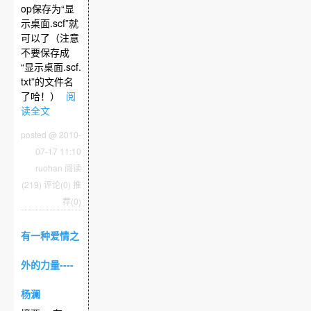
op保存为“显
示桌面.scf”就
可以了（注意
不要保存成
“显示桌面.scf.
txt”的文件名
了哈！）
阅
读全文
posted @ 2010-
07-17 11:10
ruohan
阅读
(219)
评论(0)
推
荐(0)
有一种爱情之
外的力量----
杨澜