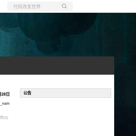
所有博客
当前博客
公告
月28日
er_nam
荐(0)