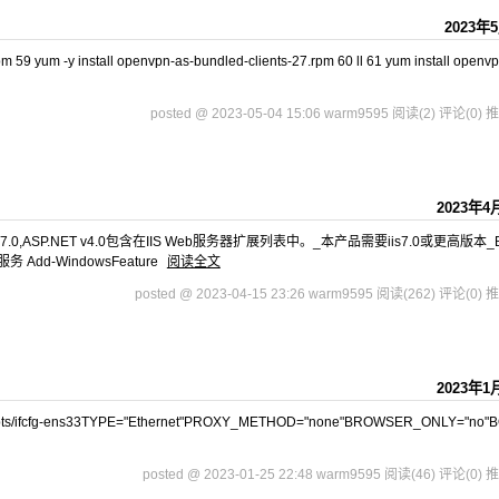
2023年
 59 yum -y install openvpn-as-bundled-clients-27.rpm 60 ll 61 yum install openvp
posted @ 2023-05-04 15:06 warm9595
阅读(2)
评论(0)
推
2023年4
IIS)7.0,ASP.NET v4.0包含在IIS Web服务器扩展列表中。_本产品需要iis7.0或更高版本_
Add-WindowsFeature
阅读全文
posted @ 2023-04-15 23:26 warm9595
阅读(262)
评论(0)
推
2023年1
k-scripts/ifcfg-ens33TYPE="Ethernet"PROXY_METHOD="none"BROWSER_ONLY="no
posted @ 2023-01-25 22:48 warm9595
阅读(46)
评论(0)
推