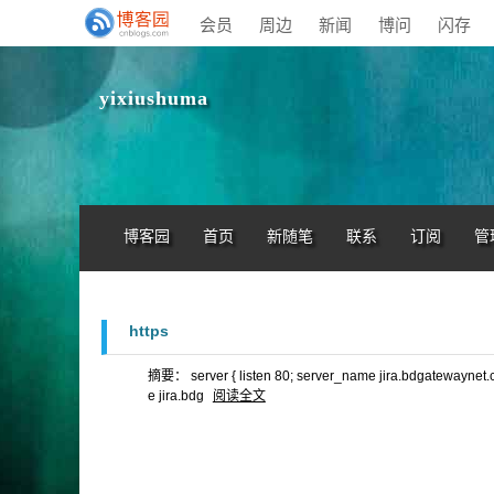
会员
周边
新闻
博问
闪存
yixiushuma
博客园
首页
新随笔
联系
订阅
管
https
摘要： server { listen 80; server_name jira.bdgatewaynet.com
e jira.bdg
阅读全文