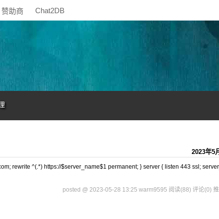
Chat2DB
赞助商
理
2023年5
; rewrite ^(.*) https://$server_name$1 permanent; } server { listen 443 ssl; serv
posted @ 2023-05-28 13:25 warm9595
阅读(88)
评论(0)
推