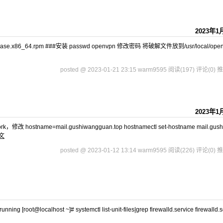
2023年1
release.x86_64.rpm ###安装 passwd openvpn 修改密码 将破解文件放到/usr/local/ope
posted @ 2023-01-21 23:15 warm9595
阅读(197)
评论(0)
推
2023年1
hostname=mail.gushiwangguan.top hostnamectl set-hostname mail.gush
文
posted @ 2023-01-12 13:14 warm9595
阅读(226)
评论(0)
推
g [root@localhost ~]# systemctl list-unit-files|grep firewalld.service firewalld.s