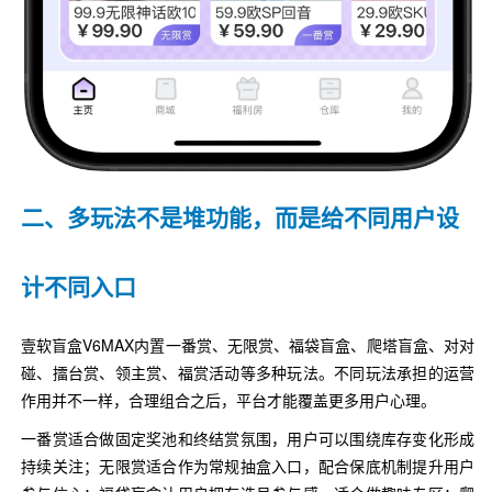
二、多玩法不是堆功能，而是给不同用户设
计不同入口
壹软盲盒V6MAX内置一番赏、无限赏、福袋盲盒、爬塔盲盒、对对
碰、擂台赏、领主赏、福赏活动等多种玩法。不同玩法承担的运营
作用并不一样，合理组合之后，平台才能覆盖更多用户心理。
一番赏适合做固定奖池和终结赏氛围，用户可以围绕库存变化形成
持续关注；无限赏适合作为常规抽盒入口，配合保底机制提升用户