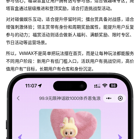
参与信心；福袋盲盒让用户拥有选号参与感，适合做趣味专区；爬
塔盲盒通过层级推进和登顶奖励，适合打造挑战型活动。
对对碰偏娱乐互动，适合提升停留时间；擂台赏具备对战感，适合
增强刺激体验；领主赏带有身份和周期奖励属性，能提升用户反复
参与的动力；福赏活动则适合做新人福利、满额奖励、限时专区、
节日活动等运营场景。
所以，V6MAX不是简单把玩法摆在首页，而是让每种玩法都能服务
不同用户阶段：新用户有低门槛入口，活跃用户有挑战空间，高价
值用户有**目标，长期用户有仓库和身份沉淀。