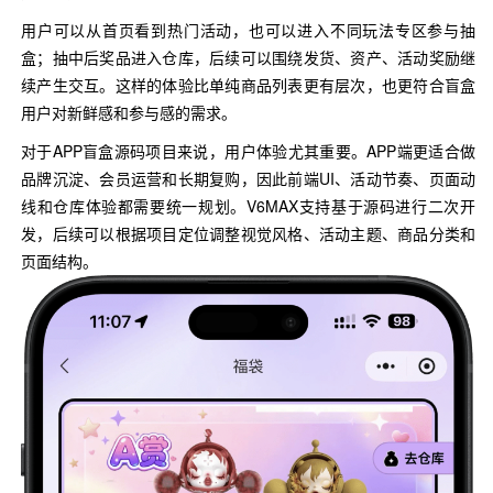
用户可以从首页看到热门活动，也可以进入不同玩法专区参与抽
盒；抽中后奖品进入仓库，后续可以围绕发货、资产、活动奖励继
续产生交互。这样的体验比单纯商品列表更有层次，也更符合盲盒
用户对新鲜感和参与感的需求。
对于APP盲盒源码项目来说，用户体验尤其重要。APP端更适合做
品牌沉淀、会员运营和长期复购，因此前端UI、活动节奏、页面动
线和仓库体验都需要统一规划。V6MAX支持基于源码进行二次开
发，后续可以根据项目定位调整视觉风格、活动主题、商品分类和
页面结构。