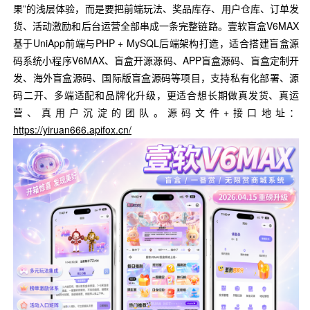
果”的浅层体验，而是要把前端玩法、奖品库存、用户仓库、订单发
货、活动激励和后台运营全部串成一条完整链路。壹软盲盒V6MAX
基于UniApp前端与PHP + MySQL后端架构打造，适合搭建盲盒源
码系统小程序V6MAX、盲盒开源源码、APP盲盒源码、盲盒定制开
发、海外盲盒源码、国际版盲盒源码等项目，支持私有化部署、源
码二开、多端适配和品牌化升级，更适合想长期做真发货、真运
营、真用户沉淀的团队。源码文件+接口地址：
https://yiruan666.apifox.cn/