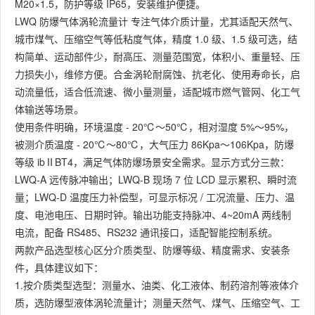
M20×1.5，防护等级 IP65，安装维护便捷。
LWQ 防爆气体涡轮流量计 专注气体介质计量，尤其适配天然气、
城市煤气、压缩空气等低粘度气体，精度 1.0 级、1.5 级可选，结
构简单、运动部件少，耐高压、测量范围宽，体积小、重量轻、压
力损失小，维修方便。合金涡轮耐腐蚀、抗老化、使用寿命长，启
动流量低，适合低流速、微小量测量，适配城市燃气管网、化工气
体输送等场景。
使用条件明确，环境温度 - 20℃～50℃，相对湿度 5%～95%，
被测介质温度 - 20℃～80℃，大气压力 86Kpa～106Kpa，防爆
等级 ibⅡBT4，满足气体防爆场景安全需求。显示方式分三款：
LWQ-A 远传脉冲输出；LWQ-B 现场 7 位 LCD 显示累积、瞬时流
量；LWQ-D 温度压力补偿型，可显示标况 / 工况流量、压力、温
度、电池电压、日期时钟。输出功能支持脉冲、4~20mA 两线制
电流，配备 RS485、RS232 通讯接口，适配智能控制系统。
两款产品选型核心区分介质类型、防爆等级、精度需求、安装条
件，具体建议如下：
1.按介质类型选型：测量水、油类、化工液体、制药溶剂等液体介
质，选防爆型液体涡轮流量计；测量天然气、煤气、压缩空气、工