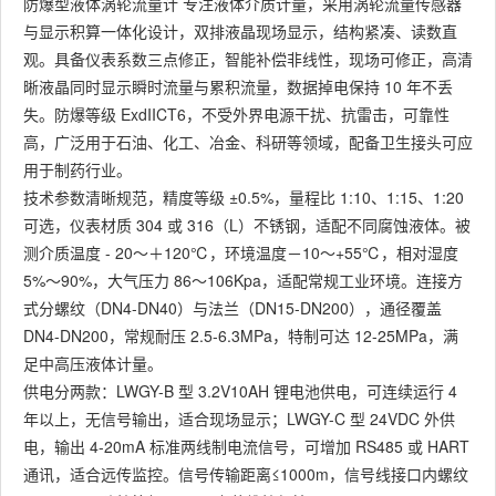
防爆型液体涡轮流量计 专注液体介质计量，采用涡轮流量传感器
与显示积算一体化设计，双排液晶现场显示，结构紧凑、读数直
观。具备仪表系数三点修正，智能补偿非线性，现场可修正，高清
晰液晶同时显示瞬时流量与累积流量，数据掉电保持 10 年不丢
失。防爆等级 ExdIICT6，不受外界电源干扰、抗雷击，可靠性
高，广泛用于石油、化工、冶金、科研等领域，配备卫生接头可应
用于制药行业。
技术参数清晰规范，精度等级 ±0.5%，量程比 1:10、1:15、1:20
可选，仪表材质 304 或 316（L）不锈钢，适配不同腐蚀液体。被
测介质温度 - 20～＋120℃，环境温度－10～+55℃，相对湿度
5%～90%，大气压力 86～106Kpa，适配常规工业环境。连接方
式分螺纹（DN4-DN40）与法兰（DN15-DN200），通径覆盖
DN4-DN200，常规耐压 2.5-6.3MPa，特制可达 12-25MPa，满
足中高压液体计量。
供电分两款：LWGY-B 型 3.2V10AH 锂电池供电，可连续运行 4
年以上，无信号输出，适合现场显示；LWGY-C 型 24VDC 外供
电，输出 4-20mA 标准两线制电流信号，可增加 RS485 或 HART
通讯，适合远传监控。信号传输距离≤1000m，信号线接口内螺纹