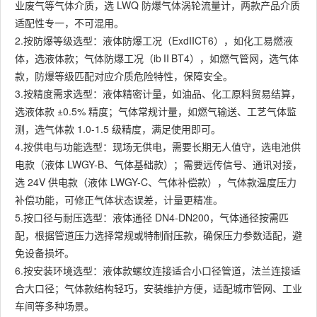
业废气等气体介质，选 LWQ 防爆气体涡轮流量计，两款产品介质
适配性专一，不可混用。
2.按防爆等级选型：液体防爆工况（ExdIICT6），如化工易燃液
体，选液体款；气体防爆工况（ibⅡBT4），如燃气管网，选气体
款，防爆等级匹配对应介质危险特性，保障安全。
3.按精度需求选型：液体精密计量，如油品、化工原料贸易结算，
选液体款 ±0.5% 精度；气体常规计量，如燃气输送、工艺气体监
测，选气体款 1.0-1.5 级精度，满足使用即可。
4.按供电与功能选型：现场无供电，需要长期无人值守，选电池供
电款（液体 LWGY-B、气体基础款）；需要远传信号、通讯对接，
选 24V 供电款（液体 LWGY-C、气体补偿款），气体款温度压力
补偿功能，可修正气体状态误差，计量更精准。
5.按口径与耐压选型：液体通径 DN4-DN200，气体通径按需匹
配，根据管道压力选择常规或特制耐压款，确保压力参数适配，避
免设备损坏。
6.按安装环境选型：液体款螺纹连接适合小口径管道，法兰连接适
合大口径；气体款结构轻巧，安装维护方便，适配城市管网、工业
车间等多种场景。