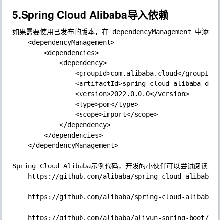
5.Spring Cloud Alibaba导入依赖
如果需要使用已发布的版本，在 dependencyManagement 中添加
    <dependencyManagement>

        <dependencies>

            <dependency>

                <groupId>com.alibaba.cloud</groupId>

                <artifactId>spring-cloud-alibaba-depe
                <version>2022.0.0.0</version>

                <type>pom</type>

                <scope>import</scope>

            </dependency>

        </dependencies>

    </dependencyManagement>

Spring Cloud Alibaba示例代码，开发的小伙伴可以尝试阅读:

	https://github.com/alibaba/spring-cloud-alibaba/blob/2022.x/spring-cloud-alibaba-examples/sentinel-example/sentinel-core-example/readme-zh.md

	https://github.com/alibaba/spring-cloud-alibaba/blob/2022.x/spring-cloud-alibaba-examples/rocketmq-example/readme-zh.md
