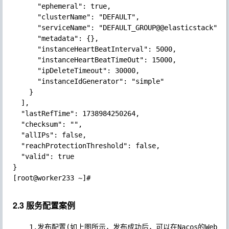
      "ephemeral": true,

      "clusterName": "DEFAULT",

      "serviceName": "DEFAULT_GROUP@@elasticstack",

      "metadata": {},

      "instanceHeartBeatInterval": 5000,

      "instanceHeartBeatTimeOut": 15000,

      "ipDeleteTimeout": 30000,

      "instanceIdGenerator": "simple"

    }

  ],

  "lastRefTime": 1738984250264,

  "checksum": "",

  "allIPs": false,

  "reachProtectionThreshold": false,

  "valid": true

}

[root@worker233 ~]# 

2.3 服务配置案例
	1.发布配置(如上图所示，发布成功后，可以在Nacos的WebUI查看)
