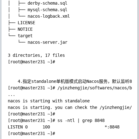
│   ├── derby-schema.sql

│   ├── mysql-schema.sql

│   └── nacos-logback.xml

├── LICENSE

├── NOTICE

└── target

    └── nacos-server.jar

3 directories, 17 files

[root@master231 ~]# 

	4.指定standalone单机版模式启动Nacos服务，默认监听8848端口

[root@master231 ~]# /yinzhengjie/softwares/nacos/bin/
...

nacos is starting with standalone

nacos is starting. you can check the /yinzhengjie/sof
[root@master231 ~]# 

[root@master231 ~]# ss -ntl | grep 8848

LISTEN 0      100                      *:8848        
[root@master231 ~]# 
