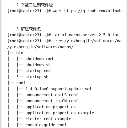
	2.下载二进制软件版

[root@master231 ~]# wget https://github.com/alibaba/n
	3.解压软件包

[root@master231 ~]# tar xf nacos-server-2.5.0.tar.gz 
[root@master231 ~]# tree /yinzhengjie/softwares/nacos
/yinzhengjie/softwares/nacos/

├── bin

│   ├── shutdown.cmd

│   ├── shutdown.sh

│   ├── startup.cmd

│   └── startup.sh

├── conf

│   ├── 1.4.0-ipv6_support-update.sql

│   ├── announcement_en-US.conf

│   ├── announcement_zh-CN.conf

│   ├── application.properties

│   ├── application.properties.example

│   ├── cluster.conf.example

│   ├── console-guide.conf
