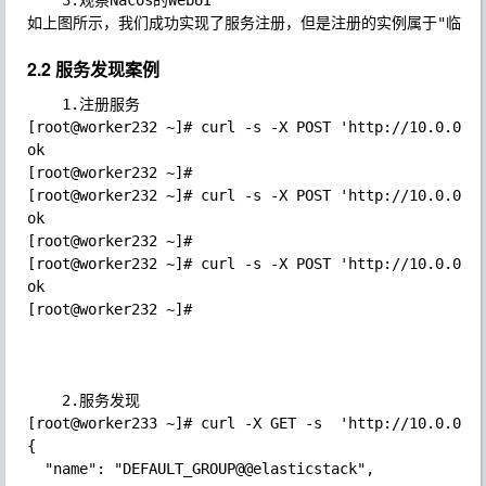
	3.观察Nacos的WebUI

2.2 服务发现案例
	1.注册服务

[root@worker232 ~]# curl -s -X POST 'http://10.0.0.23
ok

[root@worker232 ~]# 

[root@worker232 ~]# curl -s -X POST 'http://10.0.0.23
ok

[root@worker232 ~]# 

[root@worker232 ~]# curl -s -X POST 'http://10.0.0.23
ok

[root@worker232 ~]# 

	2.服务发现

[root@worker233 ~]# curl -X GET -s  'http://10.0.0.23
{

  "name": "DEFAULT_GROUP@@elasticstack",
