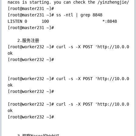
nacos is starting. you can check the /yinzhengjie/sof
[root@master231 ~]# 

[root@master231 ~]# ss -ntl | grep 8848

LISTEN 0      100                      *:8848        
[root@master231 ~]# 

	2.服务注册

[root@worker232 ~]# curl -s -X POST 'http://10.0.0.23
ok

[root@worker232 ~]# 

[root@worker232 ~]# curl -s -X POST 'http://10.0.0.23
ok

[root@worker232 ~]# 

[root@worker232 ~]# curl -s -X POST 'http://10.0.0.23
ok

[root@worker232 ~]# 
