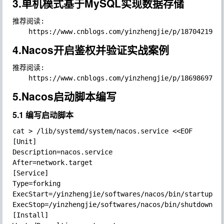
3.单机模式基于MySQL实现数据存储
推荐阅读:

4.Nacos开启鉴权并验证实战案例
推荐阅读:

5.Nacos启动脚本编写
5.1 编写启动脚本
cat > /lib/systemd/system/nacos.service <<EOF

[Unit]

Description=nacos.service

After=network.target

[Service]

Type=forking

ExecStart=/yinzhengjie/softwares/nacos/bin/startup.sh
ExecStop=/yinzhengjie/softwares/nacos/bin/shutdown.sh
[Install]
