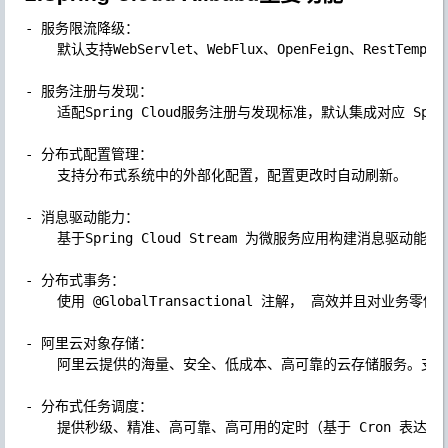
- 服务限流降级：

	默认支持WebServlet、WebFlux、OpenFeign、RestTemplate、Spring Cloud Gateway、Dubbo 和 RocketMQ 限流降级功能的接入，可以在运行时通过控制台实时修改限流降级规则，还支持查看限流降级 Metrics 监控。

- 服务注册与发现：

	适配Spring Cloud服务注册与发现标准，默认集成对应 Spring Cloud 版本所支持的负载均衡组件的适配。

- 分布式配置管理：

	支持分布式系统中的外部化配置，配置更改时自动刷新。

- 消息驱动能力：

	基于Spring Cloud Stream 为微服务应用构建消息驱动能力。

- 分布式事务：

	使用 @GlobalTransactional 注解， 高效并且对业务零侵入地解决分布式事务问题。

- 阿里云对象存储：

	阿里云提供的海量、安全、低成本、高可靠的云存储服务。支持在任何应用、任何时间、任何地点存储和访问任意类型的数据。

- 分布式任务调度：

	提供秒级、精准、高可靠、高可用的定时（基于 Cron 表达式）任务调度服务。同时提供分布式的任务执行模型，如网格任务。网格任务支持海量子任务均匀分配到所有 Worker（schedulerx-client）上执行。
