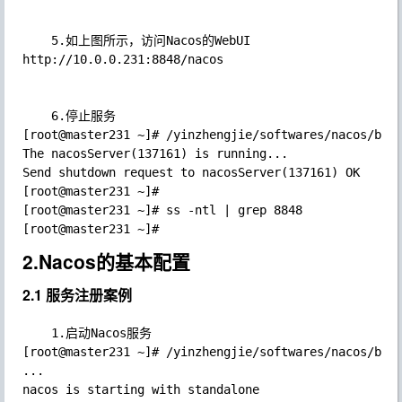
	5.如上图所示，访问Nacos的WebUI

http://10.0.0.231:8848/nacos

	6.停止服务

[root@master231 ~]# /yinzhengjie/softwares/nacos/bin/
The nacosServer(137161) is running...

Send shutdown request to nacosServer(137161) OK

[root@master231 ~]# 

[root@master231 ~]# ss -ntl | grep 8848

2.Nacos的基本配置
2.1 服务注册案例
	1.启动Nacos服务

[root@master231 ~]# /yinzhengjie/softwares/nacos/bin/
...

nacos is starting with standalone
