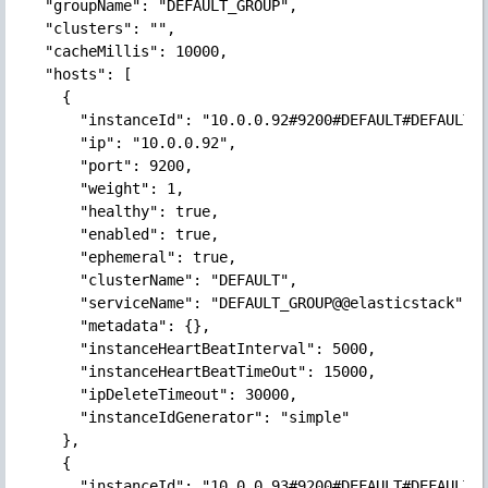
  "groupName": "DEFAULT_GROUP",

  "clusters": "",

  "cacheMillis": 10000,

  "hosts": [

    {

      "instanceId": "10.0.0.92#9200#DEFAULT#DEFAULT_G
      "ip": "10.0.0.92",

      "port": 9200,

      "weight": 1,

      "healthy": true,

      "enabled": true,

      "ephemeral": true,

      "clusterName": "DEFAULT",

      "serviceName": "DEFAULT_GROUP@@elasticstack",

      "metadata": {},

      "instanceHeartBeatInterval": 5000,

      "instanceHeartBeatTimeOut": 15000,

      "ipDeleteTimeout": 30000,

      "instanceIdGenerator": "simple"

    },

    {

      "instanceId": "10.0.0.93#9200#DEFAULT#DEFAULT_G