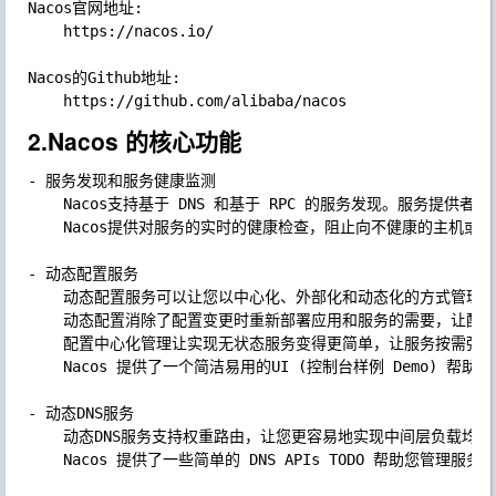
Nacos官网地址:

	https://nacos.io/

Nacos的Github地址:

2.Nacos 的核心功能
- 服务发现和服务健康监测

	Nacos支持基于 DNS 和基于 RPC 的服务发现。服务提供者使用原生SDK、OpenAPI、或一个独立的Agent TODO注册 Service 后，服务消费者可以使用DNS TODO 或HTTP&API查找和发现服务。

	Nacos提供对服务的实时的健康检查，阻止向不健康的主机或服务实例发送请求。Nacos 支持传输层 (PING 或 TCP)和应用层 (如HTTP、MySQL、用户自定义）的健康检查。 对于复杂的云环境和网络拓扑环境中（如 VPC、边缘网络等）服务的健康检查，Nacos 提供了 agent 上报模式和服务端主动检测2种健康检查模式。Nacos 还提供了统一的健康检查仪表盘，帮助您根据健康状态管理服务的可用性及流量。

- 动态配置服务

	动态配置服务可以让您以中心化、外部化和动态化的方式管理所有环境的应用配置和服务配置。

	动态配置消除了配置变更时重新部署应用和服务的需要，让配置管理变得更加高效和敏捷。

	配置中心化管理让实现无状态服务变得更简单，让服务按需弹性扩展变得更容易。

	Nacos 提供了一个简洁易用的UI (控制台样例 Demo) 帮助您管理所有的服务和应用的配置。Nacos 还提供包括配置版本跟踪、金丝雀发布、一键回滚配置以及客户端配置更新状态跟踪在内的一系列开箱即用的配置管理特性，帮助您更安全地在生产环境中管理配置变更和降低配置变更带来的风险。

- 动态DNS服务

	动态DNS服务支持权重路由，让您更容易地实现中间层负载均衡、更灵活的路由策略、流量控制以及数据中心内网的简单DNS解析服务。动态DNS服务还能让您更容易地实现以 DNS 协议为基础的服务发现，以帮助您消除耦合到厂商私有服务发现 API 上的风险。

	Nacos 提供了一些简单的 DNS APIs TODO 帮助您管理服务的关联域名和可用的 IP:PORT 列表.
