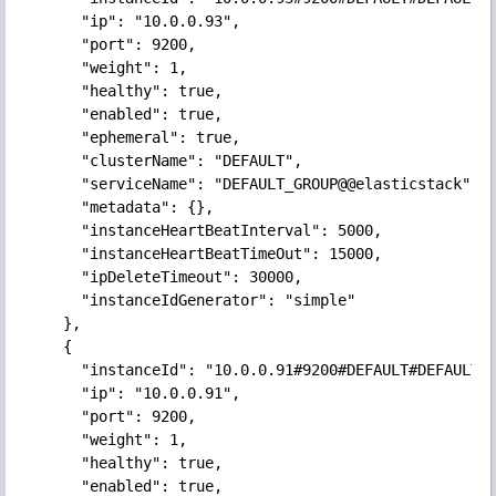
      "ip": "10.0.0.93",

      "port": 9200,

      "weight": 1,

      "healthy": true,

      "enabled": true,

      "ephemeral": true,

      "clusterName": "DEFAULT",

      "serviceName": "DEFAULT_GROUP@@elasticstack",

      "metadata": {},

      "instanceHeartBeatInterval": 5000,

      "instanceHeartBeatTimeOut": 15000,

      "ipDeleteTimeout": 30000,

      "instanceIdGenerator": "simple"

    },

    {

      "instanceId": "10.0.0.91#9200#DEFAULT#DEFAULT_G
      "ip": "10.0.0.91",

      "port": 9200,

      "weight": 1,

      "healthy": true,

      "enabled": true,
