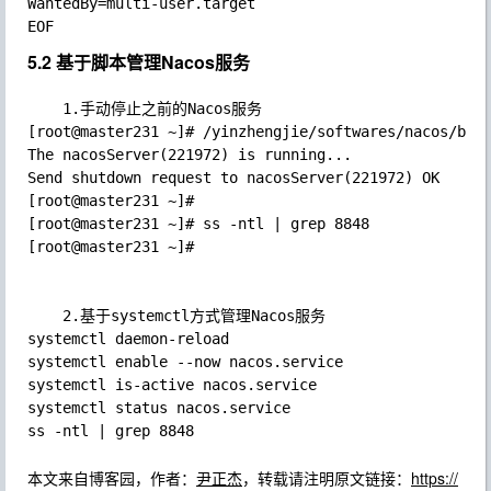
WantedBy=multi-user.target

5.2 基于脚本管理Nacos服务
	1.手动停止之前的Nacos服务

[root@master231 ~]# /yinzhengjie/softwares/nacos/bin/
The nacosServer(221972) is running...

Send shutdown request to nacosServer(221972) OK

[root@master231 ~]# 

[root@master231 ~]# ss -ntl | grep 8848

[root@master231 ~]# 

	2.基于systemctl方式管理Nacos服务

systemctl daemon-reload

systemctl enable --now nacos.service

systemctl is-active nacos.service

systemctl status nacos.service

本文来自博客园，作者：
尹正杰
，转载请注明原文链接：
https://