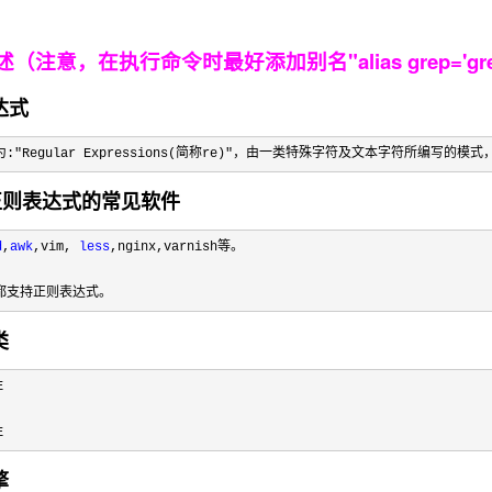
述
（注意，在执行命令时最好添加别名"alias grep='gre
达式
"Regular Expressions(简称re)"，由一类特殊字符及文本字符所编
支持正则表达式的常见软件
d
,
awk
,vim, 
less
,nginx,varnish等。　　
都支持正则表达式。
类
E
擎