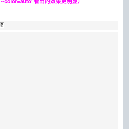
--color=auto"看出的效果更明显）
信息