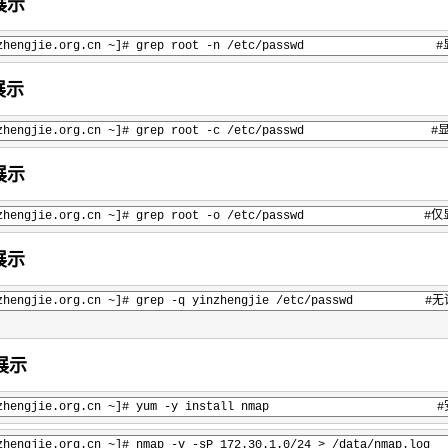
展示
1.yinzhengjie.org.cn ~]# grep root -n /etc/passw
展示
.yinzhengjie.org.cn ~]# grep root -c /etc/passw
展示
.yinzhengjie.org.cn ~]# grep root -o /etc/passwd
展示
.yinzhengjie.org.cn ~]# grep -q yinzhengjie /etc/pa
例展示
1.yinzhengjie.org.cn ~]# yum -y install nmap #
yinzhengjie.org.cn ~]# nmap -v -sP 172.30.1.0/24 > /d