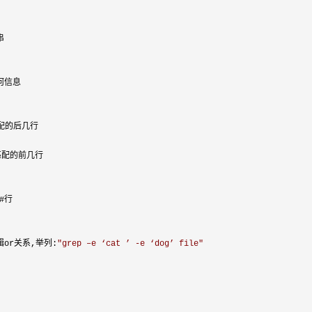


信息

匹配的前几行

#行

or关系,举列:
"
grep –e ‘cat ’ -e ‘dog’ file
"