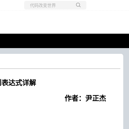
所有博客
当前博客
则表达式详解
尹正杰
。