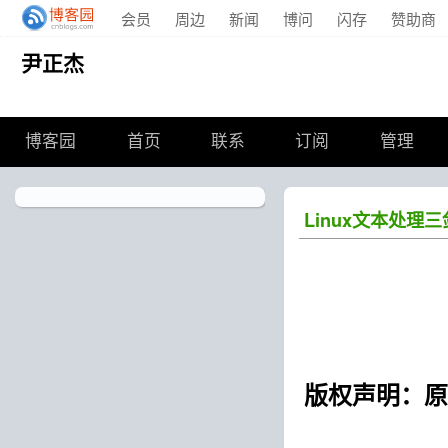
会员
周边
新闻
博问
闪存
赞助商
尹正杰
博客园
首页
联系
订阅
管理
Linux文本处理
版权声明：原