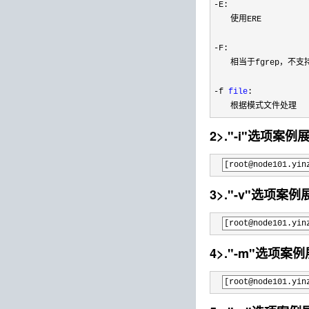
-
E: 

　　使用ERE

-
F: 

　　相当于fgrep，不支
-f 
file
:

　　根据模式文件处理
2>."-i"选项案例
[root@node101
3>."-v"选项案例
[root@node101
4>."-m"选项案
[root@node101.