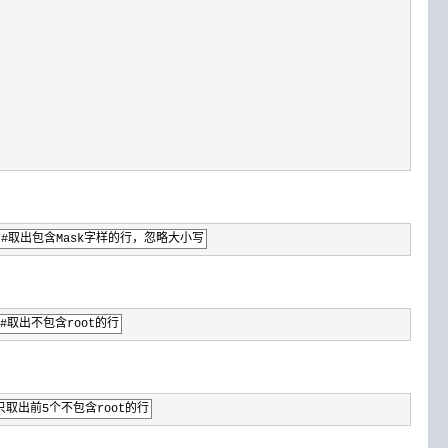
Mask #取出包含Mask字样的行，忽略大小写
 #取出不包含root的行
d #只取出前5个不包含root的行