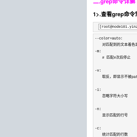
二.grep命令详解
1>.查看grep命
[root@node10
--color=
auto: 

-
m: 

　　# 匹配#次后停止

-
v: 

　　取反，即显示不被pat
-
i: 

　　忽略字符大小写

-
n: 

　　显示匹配的行号

-
c:

　　统计匹配的行数
