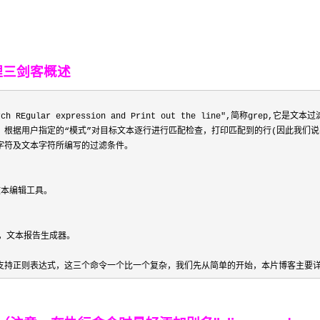
处理三剑客概述
rch REgular expression and Print out the line",简称grep,它是
根据用户指定的“模式”对目标文本逐行进行匹配检查，打印匹配到的行(因此我们说gr
字符及文本字符所编写的过滤条件。

，文本编辑工具。

k，文本报告生成器。

支持正则表达式，这三个命令一个比一个复杂，我们先从简单的开始，本片博客主要详解