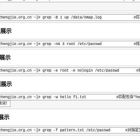
.yinzhengjie.org.cn ~]# grep -B 1 up /data/nmap.l
例展示
.yinzhengjie.org.cn ~]# grep -nA 3 root /etc/pass
例展示
inzhengjie.org.cn ~]# grep -e root -e nologin /etc/pass
例展示
1.yinzhengjie.org.cn ~]# grep -w hello f1.txt #
单词！
例展示
.yinzhengjie.org.cn ~]# grep -f pattern.txt /etc/pa