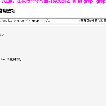
（注意，在执行命令时最好添加别名"alias grep='grep 
令常用选项
1.yinzhengjie.org.cn ~]# grep --help #查看该命令的帮助
tern匹配到的行
