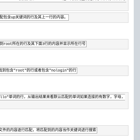
og #匹配包含up关键词的行及其上一行的内容。
wd #找到root所在的行及其下面3行的内容并显示所在行号
wd #找到包含"root"的行或者包含"nologin"的行
匹配包含"hello"单词的行，从输出结果来看默认匹配的单词如果连接的有数字，字母，
sswd #对指定文件的内容逐行匹配，将匹配到的内容当作关键词进行搜索