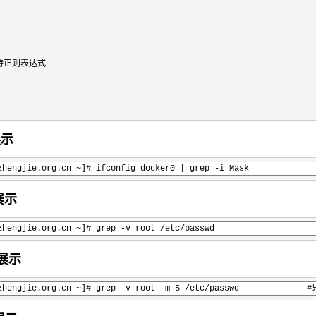
持正则表达式

展示
.yinzhengjie.org.cn ~]# ifconfig docker0 | grep -i 
展示
.yinzhengjie.org.cn ~]# grep -v root /etc/passwd
例展示
yinzhengjie.org.cn ~]# grep -v root -m 5 /etc/passw