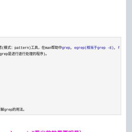
文本过滤(模式：pattern)工具，在man帮助中
grep
, 
egrep(相当于grep -E)
, 
fgrep
（
ep是进行逐行处理的程序)。

grep的用法。