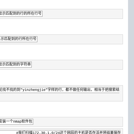
d #显示匹配到的行的所在行号
d #显示匹配到的行所在行号
 #仅显示匹配到的字符串
sswd #无论找不找的到"yinzhengjie"字样的行，都不做任何输出，相当于把搜索结
安装一个nmap软件包
ata/nmap.log #我们扫描172.30.1.0/24这个网段的主机是否存活并将结果保存