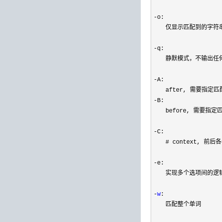
-
o: 

　　仅显示匹配到的字符串
-
q: 

　　静默模式，不输出任何
-
A:

-
B: 

　　before, 需要指定
-
C:

　　# context, 前后各
-
e:

　　实现多个选项间的逻辑
-
w
: 

　　匹配整个单词
