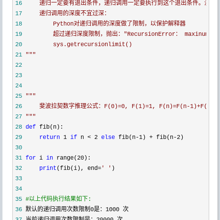
16
17
18
19
20
21
"""
22
23
24
25
"""
26
27
"""
28
def
29
return
 1 
if
 n < 2 
else
 fib(n-1) + fib(n-2
30
31
for
 i 
in
 range(20
32
print
(fib(i), end=
'
'
33
34
35
#
以上代码执行结果如下:
36
 默认的递归调用次数限制0是：1000