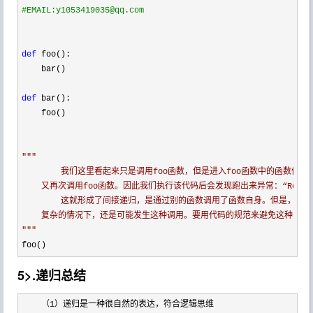
#
EMAIL:y1053419035@qq.com
def
 foo():

    bar()

def
 bar():

    foo()

"""
        我们这里看起来只是调用foo函数，但是进入foo函数中的函数体中
    又再次调用foo函数。因此我们执行该代码后会发现跑出来异常：“RecursionError
        这就形成了间接递归，是通过别的函数调用了函数自身。但是，如
"""
foo()      
5>.递归总结
    （1
）递归是一种很自然的表达，符合逻辑思维
