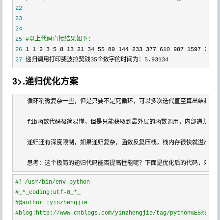
22
23
24
25
#
以上代码直接结果如下:
26
27
 递归调用打印斐波拉契钱35个数字的时间为：5.93134
3>.递归优化方案
　　循环稍微复杂一些，但是只要不是死循环，可以多次迭代直至算出结果

　　fib函数代码极简易懂，但是只能获取到最外层的函数调用，内部递归都是
　　递归还有深度限制，如果递归复杂，函数反复压栈，栈内存很快就溢出了

　　思考：这个极简的递归代码能否提高性能呢？下面是优化后的代码，效率
#
！/usr/bin/env python
#
_*_coding:utf-8_*_
#
@author :yinzhengjie
#
blog:http://www.cnblogs.com/yinzhengjie/tag/python%E8%87%A