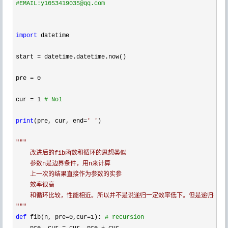
#
EMAIL:y1053419035@qq.com
import
 datetime

start 
=
 datetime.datetime.now()

pre 
=
 0

cur 
= 1 
#
 No1
print
(pre, cur, end=
'
'
)

"""
    改进后的fib函数和循环的思想类似

    参数n是边界条件，用n来计算

    上一次的结果直接作为参数的实参

    效率很高

"""
def
 fib(n, pre=0,cur=1): 
#
 recursion