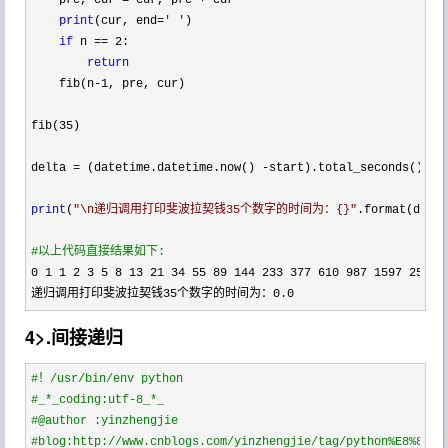
    pre, cur = cur, pre +
 cur

print
(cur, end=
'
'
)

if
 n == 2
:

return
    fib(n
-1
, pre, cur)

fib(
35
)

delta 
= (datetime.datetime.now() -
start).total_seconds()

print
(
"
\n递归调用打印斐波拉契钱35个数字的时间为：{}
"
.format(delta
#
以上代码直接结果如下:
0 1 1 2 3 5 8 13 21 34 55 89 144 233 377 610 987 1597 2584 
递归调用打印斐波拉契钱35个数字的时间为：
0.0
4>.间接递归
#
！/usr/bin/env python
#
_*_coding:utf-8_*_
#
@author :yinzhengjie
#
blog:http://www.cnblogs.com/yinzhengjie/tag/python%E8%87%A