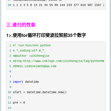
37
 当前递归调用次数限制是：20000
38
 1 1 2 3 5 8 13 21 34 55 89 144 233 377 610 987 1597 2584
三.递归的性能
1>.使用for循环打印斐波拉契前35个数字
 1
#
！/usr/bin/env python
 2
#
_*_coding:utf-8_*_
 3
#
@author :yinzhengjie
 4
#
blog:http://www.cnblogs.com/yinzhengjie/tag/python%E8%8
 5
#
EMAIL:y1053419035@qq.com
 6
 7
 8
import
 9
10
 start =
11
12
 pre =
13