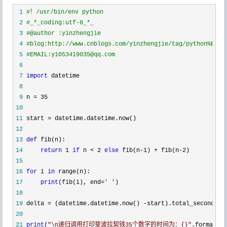
 1
#
！/usr/bin/env python
 2
#
_*_coding:utf-8_*_
 3
#
@author :yinzhengjie
 4
#
blog:http://www.cnblogs.com/yinzhengjie/tag/python%E8%8
 5
#
EMAIL:y1053419035@qq.com
 6
 7
import
 8
 9
10
11
 start =
12
13
def
14
return
 1 
if
 n < 2 
else
 fib(n-1) + fib(n-2
15
16
for
 i 
in
17
print
(fib(i), end=
'
'
18
19
 delta = (datetime.datetime.now() -
20
21
print
(
"
\n递归调用打印斐波拉契钱35个数字的时间为：{}
"