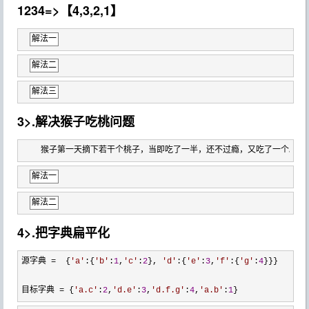
1234=>【4,3,2,1】
解法一
解法二
解法三
3>.解决猴子吃桃问题
    猴子第一天摘下若干个桃子，当即吃了一半，还不过瘾，又吃了一个。
解法一
解法二
4>.把字典扁平化
源字典 =  {
'
a
'
:{
'
b
'
:
1
,
'
c
'
:
2
}, 
'
d
'
:{
'
e
'
:
3
,
'
f
'
:{
'
g
'
:
4
}}}

目标字典 
= {
'
a.c
'
:
2
,
'
d.e
'
:
3
,
'
d.f.g
'
:
4
,
'
a.b
'
:
1
}