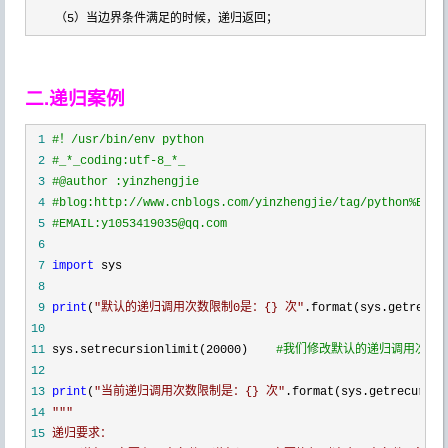
　　（5）当边界条件满足的时候，递归返回；
二.递归案例
 1
#
！/usr/bin/env python
 2
#
_*_coding:utf-8_*_
 3
#
@author :yinzhengjie
 4
#
blog:http://www.cnblogs.com/yinzhengjie/tag/python%E8%8
 5
#
EMAIL:y1053419035@qq.com
 6
 7
import
 8
 9
print
(
"
默认的递归调用次数限制0是：{} 次
"
10
11
 sys.setrecursionlimit(20000)    
#
我们修改默认的递归调用次数
12
13
print
(
"
当前递归调用次数限制是：{} 次
"
14
"""
15