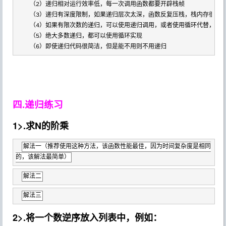
    （
2
）递归相对运行效率低，每一次调用函数都要开辟栈帧

    （
3
）递归有深度限制，如果递归层次太深，函数反复压栈，栈内存很快就
    （
4
）如果有限次数的递归，可以使用递归调用，或者使用循环代替，循环
    （
5
）绝大多数递归，都可以使用循环实现

    （
6）即使递归代码很简洁，但是能不用则不用递归
四.递归练习
1>.求N的阶乘
解法一（推荐使用这种方法，该函数性能最佳，因为时间复杂度是相同
的，该解法最简单）
解法二
解法三
2>.将一个数逆序放入列表中，例如：