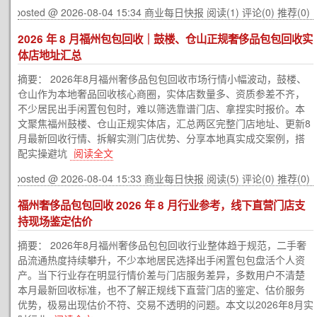
posted @ 2026-08-04 15:34 商业每日快报
阅读(1)
评论(0)
推荐(0)
2026 年 8 月福州包包回收｜鼓楼、仓山正规奢侈品包包回收实
体店地址汇总
摘要： 2026年8月福州奢侈品包包回收市场行情小幅波动，鼓楼、
仓山作为本地奢品回收核心商圈，实体店数量多、资质参差不齐，
不少居民出手闲置包包时，难以筛选靠谱门店、拿捏实时报价。本
文聚焦福州鼓楼、仓山正规实体店，汇总两区完整门店地址、更新8
月最新回收行情、拆解实测门店优势、分享本地真实成交案例，搭
配实操避坑
阅读全文
posted @ 2026-08-04 15:33 商业每日快报
阅读(5)
评论(0)
推荐(0)
福州奢侈品包包回收 2026 年 8 月行业参考，线下直营门店支
持现场鉴定估价
摘要： 2026年8月福州奢侈品包包回收行业整体趋于规范，二手奢
品流通热度持续攀升，不少本地居民选择出手闲置包包盘活个人资
产。当下行业存在明显行情价差与门店服务差异，多数用户不清楚
本月最新回收标准，也不了解正规线下直营门店的鉴定、估价服务
优势，极易出现估价不符、交易不透明的问题。本文以2026年8月实