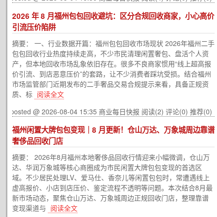
2026 年 8 月福州包包回收避坑：区分合规回收商家，小心高价
引流压价陷阱
摘要： 一、行业数据开篇：福州包包回收市场现状 2026年福州二手
包包回收行业热度持续走高，不少市民清理闲置奢包、盘活个人资
产，但本地回收市场乱象依旧存在。很多不良商家惯用“线上超高报
价引流、到店恶意压价”的套路，让不少消费者踩坑受损。结合福州
市场监管部门近期发布的二手奢品交易合规提示来看，具备正规资
质、标
阅读全文
posted @ 2026-08-04 15:35 商业每日快报
阅读(2)
评论(0)
推荐(0)
福州闲置大牌包包变现｜8 月更新！仓山万达、万象城周边靠谱
奢侈品回收门店
摘要： 2026年8月福州本地奢侈品回收行情迎来小幅微调，仓山万
达、华润万象城等核心商圈成为市民闲置大牌包包变现的首选区
域。不少居民处理LV、爱马仕、香奈儿等闲置包包时，常遭遇线上
虚高报价、小店到店压价、鉴定流程不透明等问题。本次结合8月最
新市场动态，聚焦仓山万达、万象城周边正规回收门店，整理靠谱
变现渠道与
阅读全文