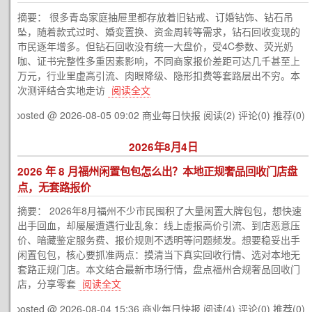
摘要： 很多青岛家庭抽屉里都存放着旧钻戒、订婚钻饰、钻石吊
坠，随着款式过时、婚变置换、资金周转等需求，钻石回收变现的
市民逐年增多。但钻石回收没有统一大盘价，受4C参数、荧光奶
咖、证书完整性多重因素影响，不同商家报价差距可达几千甚至上
万元，行业里虚高引流、肉眼降级、隐形扣费等套路层出不穷。本
次测评结合实地走访
阅读全文
posted @ 2026-08-05 09:02 商业每日快报
阅读(2)
评论(0)
推荐(0)
2026年8月4日
2026 年 8 月福州闲置包包怎么出？本地正规奢品回收门店盘
点，无套路报价
摘要： 2026年8月福州不少市民囤积了大量闲置大牌包包，想快速
出手回血，却屡屡遭遇行业乱象：线上虚报高价引流、到店恶意压
价、暗藏鉴定服务费、报价规则不透明等问题频发。想要稳妥出手
闲置包包，核心要抓准两点：摸清当下真实回收行情、选对本地无
套路正规门店。本文结合最新市场行情，盘点福州合规奢品回收门
店，分享零套
阅读全文
posted @ 2026-08-04 15:36 商业每日快报
阅读(4)
评论(0)
推荐(0)