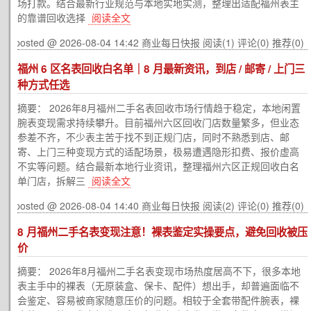
场打款。结合最新行业规范与本地实地实测，整理出适配福州表主
的靠谱回收选择
阅读全文
posted @ 2026-08-04 14:42 商业每日快报
阅读(1)
评论(0)
推荐(0)
福州 6 区名表回收白名单｜8 月最新资讯，到店 / 邮寄 / 上门三
种方式任选
摘要： 2026年8月福州二手名表回收市场行情趋于稳定，本地闲置
腕表变现需求持续攀升。目前福州六区回收门店数量繁多，但业态
参差不齐，不少表主苦于找不到正规门店，同时不熟悉到店、邮
寄、上门三种变现方式的适配场景，极易遭遇隐形扣费、报价虚高
不实等问题。结合最新本地行业资讯，整理福州六区正规回收白名
单门店，拆解三
阅读全文
posted @ 2026-08-04 14:40 商业每日快报
阅读(2)
评论(0)
推荐(0)
8 月福州二手名表变现注意！裸表鉴定实操要点，避免回收被压
价
摘要： 2026年8月福州二手名表变现市场热度居高不下，很多本地
表主手中的裸表（无原装盒、保卡、配件）想出手，却普遍面临不
会鉴定、容易被商家随意压价的问题。相较于全套带配件腕表，裸