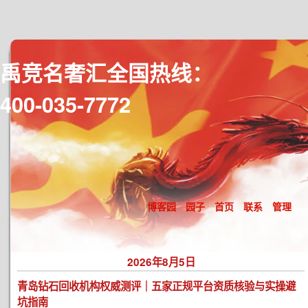
禹竞名奢汇全国热线：
400-035-7772
博客园
园子
首页
联系
管理
2026年8月5日
青岛钻石回收机构权威测评｜五家正规平台资质核验与实操避
坑指南