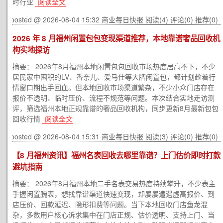
时行业
阅读全文
posted @ 2026-08-04 15:32 商业每日快报
阅读(4)
评论(0)
推荐(0)
2026 年 8 月福州闲置包包变现渠道推荐，本地靠谱奢品回收机
构实地探访
摘要： 2026年8月福州本地闲置包包回收市场热度居高不下，不少
居民家中囤积的LV、香奈儿、爱马仕等大牌闲置包，都计划趁着行
情窗口期出手回血。但本地回收市场渠道繁杂，不少小众门店存在
报价不透明、临时压价、流程不规范等问题。本次结合实地走访测
评，筛选福州本地正规靠谱的奢品回收机构，同步更新8月最新包包
回收行情
阅读全文
posted @ 2026-08-04 15:31 商业每日快报
阅读(3)
评论(0)
推荐(0)
【8 月福州资讯】福州名表回收去哪里靠谱？上门估价即时打款
避坑指南
摘要： 2026年8月福州本地二手名表交易热度持续攀升，不少表主
手握闲置腕表，想找靠谱渠道快速变现，却屡屡遭遇虚高报价、到
店压价、回款延迟、隐形扣费等问题。当下本地回收门店鱼龙混
杂，多数用户核心诉求集中在门店正规、估价透明、支持上门、当