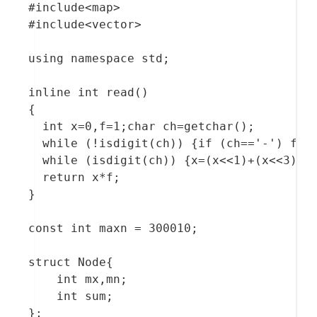
#include<map>

#include<vector>

using namespace std;

inline int read()

{

  int x=0,f=1;char ch=getchar();

  while (!isdigit(ch)) {if (ch=='-') f=-1
  while (isdigit(ch)) {x=(x<<1)+(x<<3)+ch
  return x*f;

}

const int maxn = 300010;

struct Node{

    int mx,mn;

    int sum;

};
