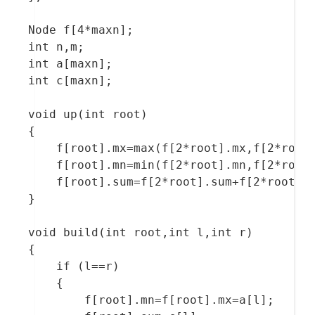
Node f[4*maxn];

int n,m;

int a[maxn];

int c[maxn];

void up(int root)

{

    f[root].mx=max(f[2*root].mx,f[2*root+
    f[root].mn=min(f[2*root].mn,f[2*root+
    f[root].sum=f[2*root].sum+f[2*root+1]
}

void build(int root,int l,int r)	

{

    if (l==r)

    {

        f[root].mn=f[root].mx=a[l];
