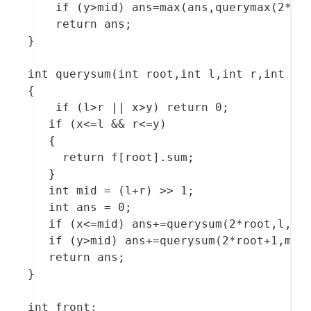
    if (y>mid) ans=max(ans,querymax(2*roo
    return ans;

}

int querysum(int root,int l,int r,int x,i
{

    if (l>r || x>y) return 0;

   if (x<=l && r<=y)

   {

     return f[root].sum;

   }

   int mid = (l+r) >> 1;

   int ans = 0;

   if (x<=mid) ans+=querysum(2*root,l,mid
   if (y>mid) ans+=querysum(2*root+1,mid+
   return ans;

}

int front;
