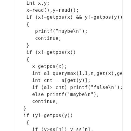
  	 int x,y;

  	 x=read(),y=read();

  	 if (x!=getpos(x) && y!=getpos(y))

  	 {

  	 	printf("maybe\n");

  	 	continue;

     }

     if (x!=getpos(x))

     {

  	   x=getpos(x);

  	   int a1=querymax(1,1,n,get(x),get(y)-1);

  	   int cnt = a[get(y)];

  	   if (a1>=cnt) printf("false\n");

  	   else printf("maybe\n");

  	   continue;

    }

    if (y!=getpos(y))

     {

       if (y>ss[n]) y=ss[n];
