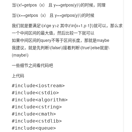
当
\(x!=getpos（x） 且 y==getpos(y)\)
的时候，同理
当
\(x==getpos（x） 且 y==getpos(y)\)
的时候
我们就是要满足
\(x\ge y>z 其中z\in[x+1,y-1]\)
就可以，那么求
一个中间区间的最大值，然后比较一下就可以
如果中间区间的query不等于区间长度，那就是maybe
我建议，就是先判断
\(false\)
接着判断
\(true\)
else就是
\
(maybe\)
一些细节之间看代码吧
上代码
#include<iostream>

#include<cstdio>

#include<algorithm>

#include<cstring>

#include<cmath>

#include<cstdlib>

#include<queue>
