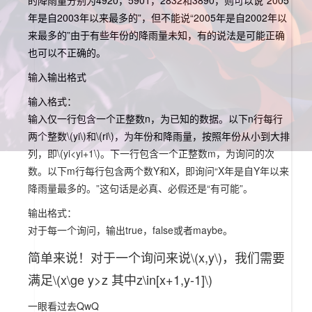
的降雨量分别为4920，5901，2832和3890，则可以说“2005
年是自2003年以来最多的”，但不能说“2005年是自2002年以
来最多的”由于有些年份的降雨量未知，有的说法是可能正确
也可以不正确的。
输入输出格式
输入格式：
输入仅一行包含一个正整数n，为已知的数据。以下n行每行
两个整数
\(yi\)
和
\(ri\)
，为年份和降雨量，按照年份从小到大排
列，即
\(yi<yi+1\)
。下一行包含一个正整数m，为询问的次
数。以下m行每行包含两个数Y和X，即询问“X年是自Y年以来
降雨量最多的。”这句话是必真、必假还是“有可能”。
输出格式：
对于每一个询问，输出true，false或者maybe。
简单来说！对于一个询问来说
\(x,y\)
，我们需要
满足
\(x\ge y>z 其中z\in[x+1,y-1]\)
一眼看过去QwQ