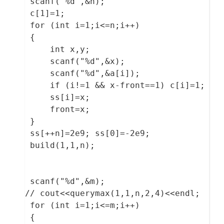
  scanf("%d",&n);

  c[1]=1;

  for (int i=1;i<=n;i++)

  {

  	  int x,y;

      scanf("%d",&x);

      scanf("%d",&a[i]);

      if (i!=1 && x-front==1) c[i]=1;

      ss[i]=x;

      front=x;

  } 

  ss[++n]=2e9; ss[0]=-2e9;

  build(1,1,n);

  scanf("%d",&m);

 // cout<<querymax(1,1,n,2,4)<<endl;

  for (int i=1;i<=m;i++)

  {
