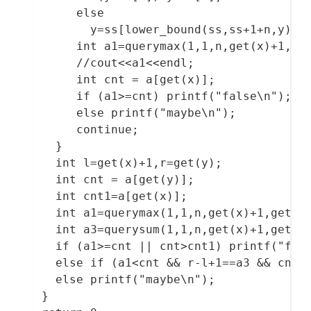
       else

  	     y=ss[lower_bound(ss,ss+1+n,y)-ss-1];

  	   int a1=querymax(1,1,n,get(x)+1,lower_bound(ss,ss+1+n,y)-ss);

  	   //cout<<a1<<endl;

  	   int cnt = a[get(x)];

  	   if (a1>=cnt) printf("false\n");

  	   else printf("maybe\n");

  	   continue; 

    }

    int l=get(x)+1,r=get(y);

    int cnt = a[get(y)];

    int cnt1=a[get(x)]; 

  	int a1=querymax(1,1,n,get(x)+1,get(y)-1);

  	int a3=querysum(1,1,n,get(x)+1,get(y));

  	if (a1>=cnt || cnt>cnt1) printf("false\n");

  	else if (a1<cnt && r-l+1==a3 && cnt<=cnt1) printf("true\n");

  	else printf("maybe\n");

  }
