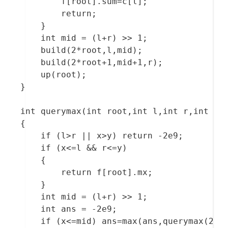
        f[root].sum=c[l];

        return;

    }

    int mid = (l+r) >> 1;

    build(2*root,l,mid);

    build(2*root+1,mid+1,r);

    up(root);

}

int querymax(int root,int l,int r,int x,i
{

    if (l>r || x>y) return -2e9;

    if (x<=l && r<=y)

    {

        return f[root].mx;

    }

    int mid = (l+r) >> 1;

    int ans = -2e9;

    if (x<=mid) ans=max(ans,querymax(2*ro