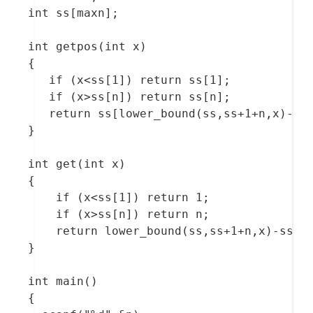
int ss[maxn];

int getpos(int x)

{

   if (x<ss[1]) return ss[1];

   if (x>ss[n]) return ss[n];

   return ss[lower_bound(ss,ss+1+n,x)-ss]
}

int get(int x)

{

    if (x<ss[1]) return 1;

    if (x>ss[n]) return n;

    return lower_bound(ss,ss+1+n,x)-ss;

}

int main()

{
