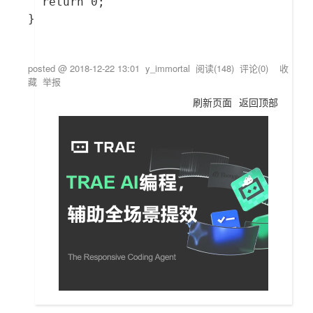
  return 0;

}

posted @
2018-12-22 13:01
y_immortal
阅读(
148
) 评论(
0
)
收
藏
举报
刷新页面
返回顶部