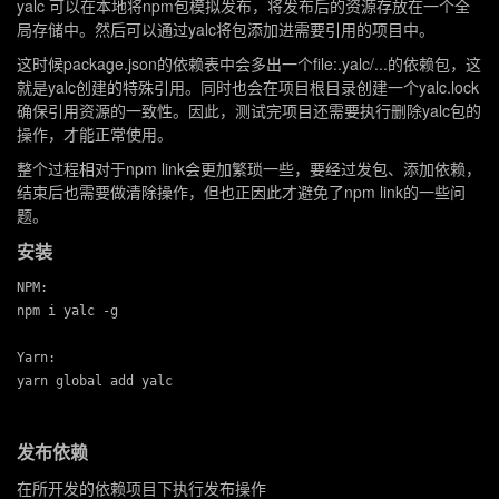
yalc
可以在本地将
npm包
模拟发布，将发布后的资源存放在一个全
局存储中。然后可以通过
yalc
将包添加进需要引用的项目中。
这时候
package.json
的依赖表中会多出一个
file:.yalc/...
的依赖包，这
就是
yalc
创建的特殊引用。同时也会在项目根目录创建一个
yalc.lock
确保引用资源的一致性。因此，测试完项目还需要执行删除
yalc
包的
操作，才能正常使用。
整个过程相对于
npm link
会更加繁琐一些，要经过发包、添加依赖，
结束后也需要做清除操作，但也正因此才避免了
npm link
的一些问
题。
安装
NPM:

npm i yalc -g

Yarn:

发布依赖
在所开发的依赖项目下执行发布操作