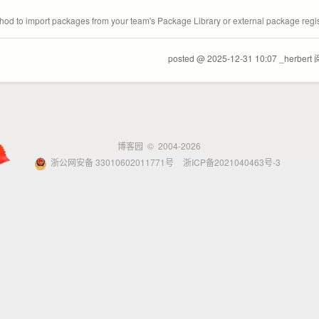
od to import packages from your team's Package Library or external package regi
posted @ 2025-12-31 10:07 _herbert
博客园
© 2004-2026
浙公网安备 33010602011771号
浙ICP备2021040463号-3