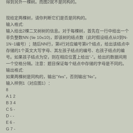
得到另外一棵树。而图2就不是同构的。
现给定两棵树，请你判断它们是否是同构的。
输入格式:
输入给出2棵二叉树树的信息。对于每棵树，首先在一行中给出一个
非负整数NN (\le 10≤10)，即该树的结点数（此时假设结点从0到N-
1N−1编号）；随后NN行，第ii行对应编号第ii个结点，给出该结点中
存储的1个英文大写字母、其左孩子结点的编号、右孩子结点的编
号。如果孩子结点为空，则在相应位置上给出“-”。给出的数据间用
一个空格分隔。注意：题目保证每个结点中存储的字母是不同的。
输出格式:
如果两棵树是同构的，输出“Yes”，否则输出“No”。
输入样例1（对应图1）：
8
A 1 2
B 3 4
C 5 -
D - -
E 6 -
G 7 -