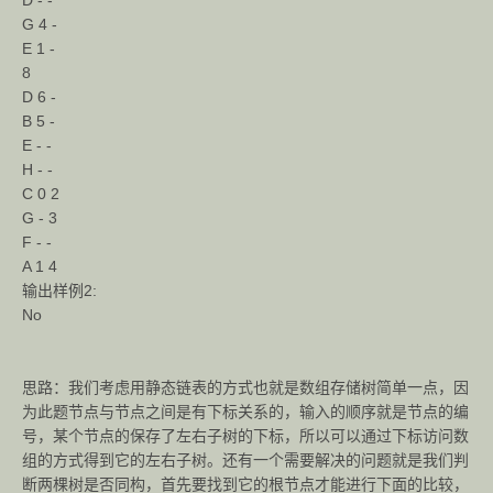
D - -
G 4 -
E 1 -
8
D 6 -
B 5 -
E - -
H - -
C 0 2
G - 3
F - -
A 1 4
输出样例2:
No
思路：我们考虑用静态链表的方式也就是数组存储树简单一点，因
为此题节点与节点之间是有下标关系的，输入的顺序就是节点的编
号，某个节点的保存了左右子树的下标，所以可以通过下标访问数
组的方式得到它的左右子树。还有一个需要解决的问题就是我们判
断两棵树是否同构，首先要找到它的根节点才能进行下面的比较，