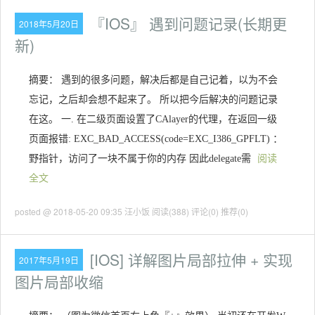
『IOS』 遇到问题记录(长期更
2018年5月20日
新)
摘要： 遇到的很多问题，解决后都是自己记着，以为不会
忘记，之后却会想不起来了。 所以把今后解决的问题记录
在这。 一. 在二级页面设置了CAlayer的代理，在返回一级
页面报错: EXC_BAD_ACCESS(code=EXC_I386_GPFLT) ：
野指针，访问了一块不属于你的内存 因此delegate需
阅读
全文
posted @ 2018-05-20 09:35 汪小饭
阅读(388)
评论(0)
推荐(0)
[IOS] 详解图片局部拉伸 + 实现
2017年5月19日
图片局部收缩