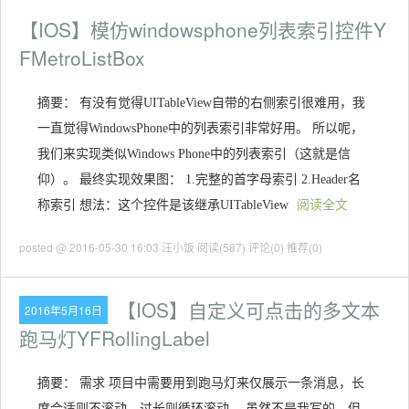
【IOS】模仿windowsphone列表索引控件Y
FMetroListBox
摘要： 有没有觉得UITableView自带的右侧索引很难用，我
一直觉得WindowsPhone中的列表索引非常好用。 所以呢，
我们来实现类似Windows Phone中的列表索引（这就是信
仰）。 最终实现效果图： 1.完整的首字母索引 2.Header名
称索引 想法：这个控件是该继承UITableView
阅读全文
posted @ 2016-05-30 16:03 汪小饭
阅读(587)
评论(0)
推荐(0)
【IOS】自定义可点击的多文本
2016年5月16日
跑马灯YFRollingLabel
摘要： 需求 项目中需要用到跑马灯来仅展示一条消息，长
度合适则不滚动，过长则循环滚动。 虽然不是我写的，但