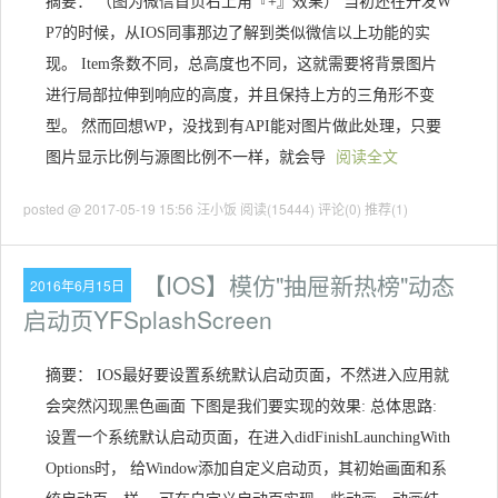
摘要： （图为微信首页右上角『+』效果） 当初还在开发W
P7的时候，从IOS同事那边了解到类似微信以上功能的实
现。 Item条数不同，总高度也不同，这就需要将背景图片
进行局部拉伸到响应的高度，并且保持上方的三角形不变
型。 然而回想WP，没找到有API能对图片做此处理，只要
图片显示比例与源图比例不一样，就会导
阅读全文
posted @ 2017-05-19 15:56 汪小饭
阅读(15444)
评论(0)
推荐(1)
【IOS】模仿"抽屉新热榜"动态
2016年6月15日
启动页YFSplashScreen
摘要： IOS最好要设置系统默认启动页面，不然进入应用就
会突然闪现黑色画面 下图是我们要实现的效果: 总体思路:
设置一个系统默认启动页面，在进入didFinishLaunchingWith
Options时， 给Window添加自定义启动页，其初始画面和系