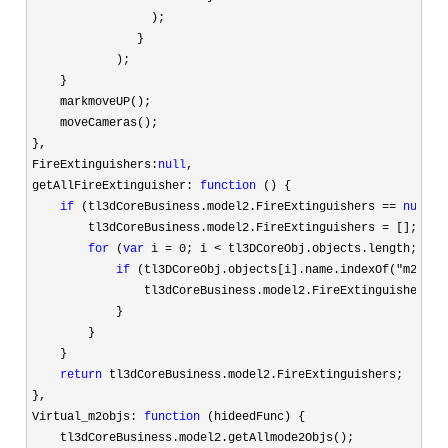
                 );

               }

            );

    }

    markmoveUP();

    moveCameras();

},

FireExtinguishers:
null
,

getAllFireExtinguisher: 
function
 () {

if
 (tl3dCoreBusiness.model2.FireExtinguishers == 
null
) {
        tl3dCoreBusiness.model2.FireExtinguishers 
=
 [];

for
 (
var
 i = 0; i < tl3DCoreObj.objects.length; i++
if
 (tl3DCoreObj.objects[i].name.indexOf("m2_Fir
                tl3dCoreBusiness.model2.FireExtinguishers.pu
            }

        }

    }

return
 tl3dCoreBusiness.model2.FireExtinguishers;

},

Virtual_m2objs: 
function
 (hideedFunc) {

    tl3dCoreBusiness.model2.getAllmode2Objs();
