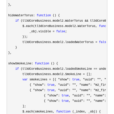
},

hideWaterTorus: 
function
 () {

if
 (tl3dCoreBusiness.model2.WaterTorus && tl3dCoreBusin
        $.each(tl3dCoreBusiness.model2.WaterTorus, 
function
            _obj.visible 
= 
false
;

        });

        tl3dCoreBusiness.model2.loadedWaterTorus 
= 
false
;

    }

},

showSmokeLine: 
function
 () {

if
 (tl3dCoreBusiness.model2.loadedSmokeLine ==
 undefined
        tl3dCoreBusiness.model2.SmokeLine 
=
 [];

var
 smokeLines = [{ "show": 
true
, "uuid": "", "name
            { 
"show": 
true
, "uuid": "", "name": "m2_fire_sm
            { 
"show": 
true
, "uuid": "", "name": "m2_fire_sm
                    { 
"show": 
true
, "uuid": "", "name": "m2
                    { 
"show": 
true
, "uuid": "", "name": "m2
        ];

        $.each(smokeLines, 
function
 (_index, _obj) {
