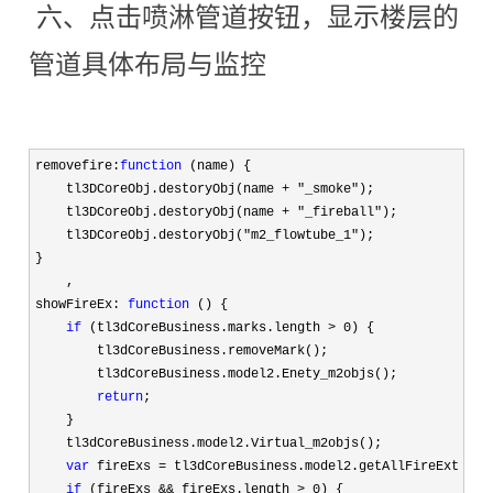
六、点击喷淋管道按钮，显示楼层的
管道具体布局与监控
removefire:
function
 (name) {

    tl3DCoreObj.destoryObj(name 
+ "_smoke"
);

    tl3DCoreObj.destoryObj(name 
+ "_fireball"
);

    tl3DCoreObj.destoryObj(
"m2_flowtube_1"
);

}

    ,

showFireEx: 
function
 () {

if
 (tl3dCoreBusiness.marks.length > 0
) {

        tl3dCoreBusiness.removeMark();

        tl3dCoreBusiness.model2.Enety_m2objs();

return
;

    }

    tl3dCoreBusiness.model2.Virtual_m2objs();

var
 fireExs =
 tl3dCoreBusiness.model2.getAllFireExtingui
if
 (fireExs && fireExs.length > 0
) {
