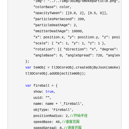
"img": "../../img/3dImg/smokeparticle.png"
,

"colorBase"
: color,

"opacityTween": [[0.8, 2], [0.5, 0
]],

"particlesPerSecond": 200
,

"particleDeathAge": 2
,

"emitterDeathAge": 10000
,

"x": position.x, "y": position.y, "z"
: position.
"scale": { "x": 1, "y": 1, "z": 1
 },

"rotation": [{ "direction": "x", "degree": 0
 }],
"angleBase": 0, "angleSpread": 720, "angleVeloc
        };

var
 temObj =
 tl3DCoreObj.createObjByJson(smoke);

        tl3DCoreObj.addObject(temObj);

var
 fireball =
 {

            show: 
true
,

            uuid: 
""
,

            name: name 
+ '_fireball'
,

            objType: 
'Fireball'
,

            positionRadius: 
2,
//
开始半径
            speedBase: 40,
//
速度范围
            speedSpread: 8,
//
速度范围