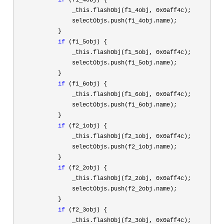
if
 (f1_4obj) {

                _this.flashObj(f1_4obj, 
0x0aff4c
);

                selectObjs.push(f1_4obj.name);

            }

if
 (f1_5obj) {

                _this.flashObj(f1_5obj, 
0x0aff4c
);

                selectObjs.push(f1_5obj.name);

            }

if
 (f1_6obj) {

                _this.flashObj(f1_6obj, 
0x0aff4c
);

                selectObjs.push(f1_6obj.name);

            }

if
 (f2_1obj) {

                _this.flashObj(f2_1obj, 
0x0aff4c
);

                selectObjs.push(f2_1obj.name);

            }

if
 (f2_2obj) {

                _this.flashObj(f2_2obj, 
0x0aff4c
);

                selectObjs.push(f2_2obj.name);

            }

if
 (f2_3obj) {

                _this.flashObj(f2_3obj, 
0x0aff4c
);
