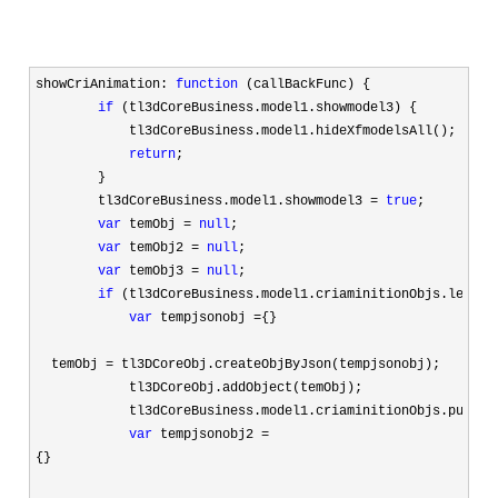
showCriAnimation: 
function
 (callBackFunc) {

if
 (tl3dCoreBusiness.model1.showmodel3) {

            tl3dCoreBusiness.model1.hideXfmodelsAll();

return
;

        }

        tl3dCoreBusiness.model1.showmodel3 
= 
true
;

var
 temObj = 
null
;

var
 temObj2 = 
null
;

var
 temObj3 = 
null
;

if
 (tl3dCoreBusiness.model1.criaminitionObjs.length
var
 tempjsonobj ={}
  temObj 
=
 tl3DCoreObj.createObjByJson(tempjsonobj);

            tl3DCoreObj.addObject(temObj);

            tl3dCoreBusiness.model1.criaminitionObjs.push(te
var
 tempjsonobj2 =
{}