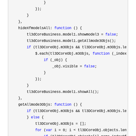
                }

            });

        }

    },

    hideXfmodelsAll: 
function
 () {

        tl3dCoreBusiness.model1.showmodel3 
= 
false
;

        tl3dCoreBusiness.model1.getAllmode3Objs();

if
 (tl3DCoreObj.m3Objs && tl3DCoreObj.m3Objs.length
            $.each(tl3DCoreObj.m3Objs, 
function
 (_index, _ob
if
 (_obj) {

                    _obj.visible 
= 
false
;

                }

            });

        }

        tl3dCoreBusiness.model1.showAll();

    },

    getAllmode3Objs: 
function
 () {

if
 (tl3DCoreObj.m3Objs && tl3DCoreObj.m3Objs.length
        } 
else
 {

            tl3DCoreObj.m3Objs 
=
 [];

for
 (
var
 i = 0; i < tl3DCoreObj.objects.length;