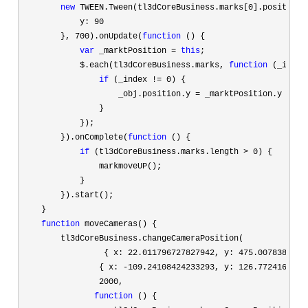
new
 TWEEN.Tween(tl3dCoreBusiness.marks[0
].position).
            y: 
90
        }, 
700).onUpdate(
function
 () {

var
 _marktPosition = 
this
;

            $.each(tl3dCoreBusiness.marks, 
function
 (_index
if
 (_index != 0
) {

                    _obj.position.y 
=
 _marktPosition.y

                }

            });

        }).onComplete(
function
 () {

if
 (tl3dCoreBusiness.marks.length > 0
) {

                markmoveUP();

            }

        }).start();

    }

function
 moveCameras() {

        tl3dCoreBusiness.changeCameraPosition(

                 { x: 
22.011796727827942, y: 475.0078382831
                { x: 
-109.24108424233293, y: 126.7724160293
2000
,

function
 () {
