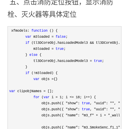
五、点击消防定位按钮，显示消防
栓、灭火器等具体定位
 xfmodels: 
function
 () {

var
 m3loaded = 
false
;

if
 (tl3DCoreObj.hasLoadedModel3 && tl3DCoreObj.hasL
            m3loaded 
= 
true
;

        } 
else
 {

            tl3DCoreObj.hasLoadedModel3 
= 
true
;

        }

if
 (!
m3loaded) {

var
 objs ={}
var
 clipobjNames =
 [];

for
 (
var
 i = 1; i <= 18; i++
) {

                objs.push({ 
"show": 
true
, "uuid": "", "name
                objs.push({ 
"show": 
true
, "uuid": "", "name
                objs.push({ 
"name": "m3_f" + i + "_wall", "
                objs.push({ 
"name": "m3_SmokeSenc_f1_1", "o