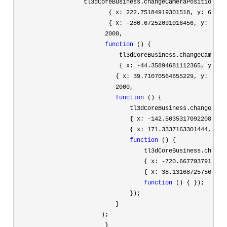
                   tl3dCoreBusiness.changeCameraPosition(

                          { x: 
222.75184919301518, y: 638.0
                          { x: 
-280.67252091016456, y: 146.
2000
,

function
 () {

                             tl3dCoreBusiness.changeCameraPo
                             { x: 
-44.35894681112365, y: 56
                            { x: 
39.71070564655229, y: 208.
2000
,

function
 () {

                                tl3dCoreBusiness.changeCamer
                                { x: 
-142.50353170922085, y
                                { x: 
171.3337163301444, y: 
function
 () {

                                    tl3dCoreBusiness.changeC
                                    { x: 
-720.6677937919886
                                    { x: 
38.131687257568885
function
 () { });

                                });

                            }

                        );

                         }
