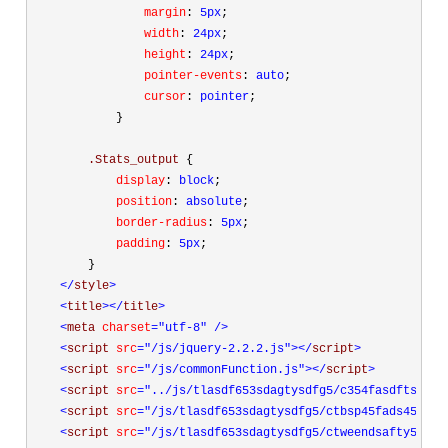
                margin
:
 5px
;
                width
:
 24px
;
                height
:
 24px
;
                pointer-events
:
 auto
;
                cursor
:
 pointer
;
}
        .Stats_output 
{
            display
:
 block
;
            position
:
 absolute
;
            border-radius
:
 5px
;
            padding
:
 5px
;
}
</
style
>
<
title
></
title
>
<
meta 
charset
="utf-8"
/>
<
script 
src
="/js/jquery-2.2.2.js"
></
script
>
<
script 
src
="/js/commonFunction.js"
></
script
>
<
script 
src
="../js/tlasdf653sdagtysdfg5/c354fasdftsdaft
<
script 
src
="/js/tlasdf653sdagtysdfg5/ctbsp45fads45fasd
<
script 
src
="/js/tlasdf653sdagtysdfg5/ctweendsafty578as