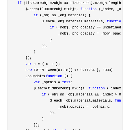
if
 (tl3DCoreObj.m2Objs && tl3DCoreObj.m2Objs.length > 0
        $.each(tl3DCoreObj.m2Objs, 
function
 (_index, _obj) {
if
 (_obj &&
 _obj.material) {

                $.each(_obj.material.materials, 
function
 (_
if
 (_mobj._pro_opacity ==
 undefined) {

                        _mobj._pro_opacity 
=
 _mobj.opacity;

                    }

                });

            }

        });

var
 a = { x: 1
 };

new
 TWEEN.Tween(a).to({ x: 0.11234 }, 1000
)

        .onUpdate(
function
 () {

var
 _opthis = 
this
;

            $.each(tl3DCoreObj.m2Objs, 
function
 (_index, _ob
if
 (_obj && _obj.material && _index > 0
) {

                    $.each(_obj.material.materials, 
functio
                        _mobj.opacity 
=
 _opthis.x;

                    });

                }

            });
