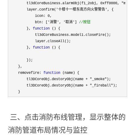
        tl3dCoreBusiness.alarmObj(f1_2obj, 
0xff0000, "m1_fl
        layer.confirm(
'十楼十一楼东南方向火警警告'
, {

            icon: 
0
,

            btn: [
'消警', '取消'] 
//
按钮
        }, 
function
 () {

            tl3dCoreBusiness.model1.closeFire();

            layer.closeAll();

        }, 
function
 () {

        });

    },

    removefire: 
function
 (name) {

        tl3DCoreObj.destoryObj(name 
+ "_smoke"
);

        tl3DCoreObj.destoryObj(name 
+ "_fireball"
);

    }
三、点击消防布线管理，显示整体的
消防管道布局情况与监控