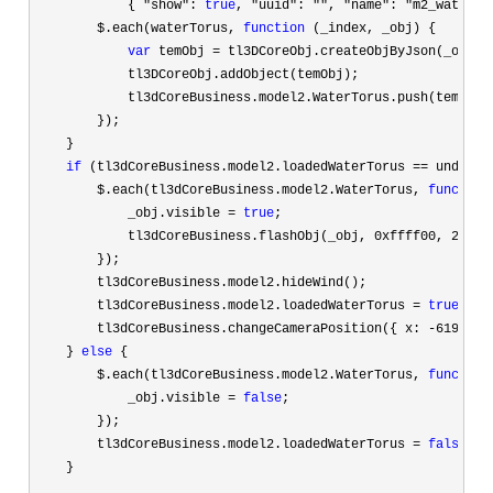
            { 
"show": 
true
, "uuid": "", "name": "m2_waterto
        $.each(waterTorus, 
function
 (_index, _obj) {

var
 temObj =
 tl3DCoreObj.createObjByJson(_obj);

            tl3DCoreObj.addObject(temObj);

            tl3dCoreBusiness.model2.WaterTorus.push(temObj);
        });

    }

if
 (tl3dCoreBusiness.model2.loadedWaterTorus == undefin
        $.each(tl3dCoreBusiness.model2.WaterTorus, 
function
            _obj.visible 
= 
true
;

            tl3dCoreBusiness.flashObj(_obj, 
0xffff00, 200
);

        });

        tl3dCoreBusiness.model2.hideWind();

        tl3dCoreBusiness.model2.loadedWaterTorus 
= 
true
;

        tl3dCoreBusiness.changeCameraPosition({ x: 
-619, y:
    } 
else
 {

        $.each(tl3dCoreBusiness.model2.WaterTorus, 
function
            _obj.visible 
= 
false
;

        });

        tl3dCoreBusiness.model2.loadedWaterTorus 
= 
false
;

    }
