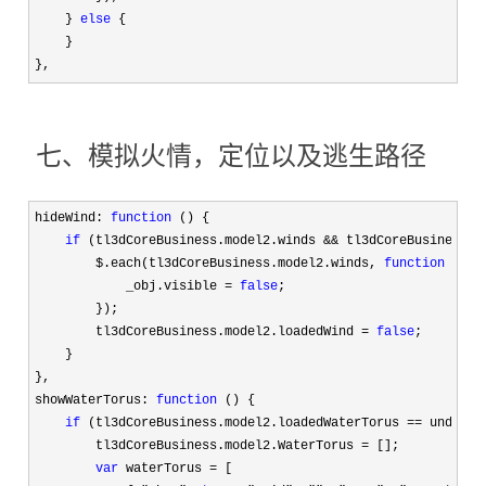
    } 
else
 {

    }

},
七、模拟火情，定位以及逃生路径
hideWind: 
function
 () {

if
 (tl3dCoreBusiness.model2.winds && tl3dCoreBusiness.m
        $.each(tl3dCoreBusiness.model2.winds, 
function
 (_in
            _obj.visible 
= 
false
;

        });

        tl3dCoreBusiness.model2.loadedWind 
= 
false
;

    }

},

showWaterTorus: 
function
 () {

if
 (tl3dCoreBusiness.model2.loadedWaterTorus ==
 undefine
        tl3dCoreBusiness.model2.WaterTorus 
=
 [];

var
 waterTorus =
 [
