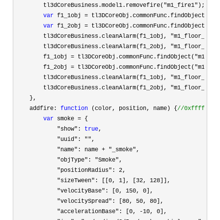
        tl3dCoreBusiness.model1.removefire(
"m1_fire1"
);

var
 f1_1obj = tl3DCoreObj.commonFunc.findObject("m1
var
 f1_2obj = tl3DCoreObj.commonFunc.findObject("m1
        tl3dCoreBusiness.cleanAlarm(f1_1obj, 
"m1_floor_1_10
        tl3dCoreBusiness.cleanAlarm(f1_2obj, 
"m1_floor_1_10
        f1_1obj 
= tl3DCoreObj.commonFunc.findObject("m1_flo
        f1_2obj 
= tl3DCoreObj.commonFunc.findObject("m1_flo
        tl3dCoreBusiness.cleanAlarm(f1_1obj, 
"m1_floor_1_11
        tl3dCoreBusiness.cleanAlarm(f1_2obj, 
"m1_floor_1_11
    },

    addfire: 
function
 (color, position, name) {
//
0xffffff {
var
 smoke =
 {

"show": 
true
,

"uuid": ""
,

"name": name + "_smoke"
,

"objType": "Smoke"
,

"positionRadius": 2
,

"sizeTween": [[0, 1], [32, 128
]],

"velocityBase": [0, 150, 0
],

"velocitySpread": [80, 50, 80
],

"accelerationBase": [0, -10, 0
],
