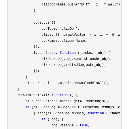
                clipobjNames.push(
"m3_f" + i + "_wall"
);

            }

            objs.push({

                objType: 
"clipObj"
,

                clips: [{ normalVector: { x: 
1, y: 0, z: 0 
                objNames: clipobjNames

            });

            $.each(objs, 
function
 (_index, _obj) {

                tl3DCoreObj.objJsonList.push(_obj);

                tl3DCoreObj.InitAddObject(_obj);

            });

        }

        tl3dCoreBusiness.model1.showXfmodelsAll();

    },

    showXfmodelsAll: 
function
 () {

        tl3dCoreBusiness.model1.getAllmode3Objs();

if
 (tl3DCoreObj.m3Objs && tl3DCoreObj.m3Objs.length
            $.each(tl3DCoreObj.m3Objs, 
function
 (_index, _ob
if
 (_obj) {

                    _obj.visible 
= 
true
;
