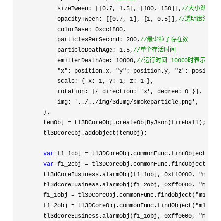
            sizeTween: [[0.7, 1.5], [100, 150]],
//
大小渐变范
            opacityTween: [[0.7, 1], [1, 0.5]],
//
透明度渐变范
            colorBase: 0xcc1800
,

            particlesPerSecond: 
200,
//
最少粒子存在数
            particleDeathAge: 1.5,
//
单个存活时间
            emitterDeathAge: 10000,
//
运行时间 10000时表示永久
            "x": position.x, "y": position.y, "z"
: position.
            scale: { x: 
1, y: 1, z: 1
 },

            rotation: [{ direction: 
'x', degree: 0
 }],

            img: 
'../../img/3dImg/smokeparticle.png'
,

        };

        temObj 
=
 tl3DCoreObj.createObjByJson(fireball);

        tl3DCoreObj.addObject(temObj);

var
 f1_1obj = tl3DCoreObj.commonFunc.findObject("m1
var
 f1_2obj = tl3DCoreObj.commonFunc.findObject("m1
        tl3dCoreBusiness.alarmObj(f1_1obj, 
0xff0000, "m1_fl
        tl3dCoreBusiness.alarmObj(f1_2obj, 
0xff0000, "m1_fl
        f1_1obj 
= tl3DCoreObj.commonFunc.findObject("m1_flo
        f1_2obj 
= tl3DCoreObj.commonFunc.findObject("m1_flo
        tl3dCoreBusiness.alarmObj(f1_1obj, 
0xff0000, "m1_fl