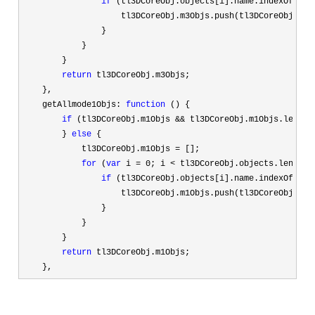
if
 (tl3DCoreObj.objects[i].name.indexOf("m3
                    tl3DCoreObj.m3Objs.push(tl3DCoreObj.obje
                }

            }

        }

return
 tl3DCoreObj.m3Objs;

    },

    getAllmode1Objs: 
function
 () {

if
 (tl3DCoreObj.m1Objs && tl3DCoreObj.m1Objs.length
        } 
else
 {

            tl3DCoreObj.m1Objs 
=
 [];

for
 (
var
 i = 0; i < tl3DCoreObj.objects.length;
if
 (tl3DCoreObj.objects[i].name.indexOf("m1
                    tl3DCoreObj.m1Objs.push(tl3DCoreObj.obje
                }

            }

        }

return
 tl3DCoreObj.m1Objs;

    },