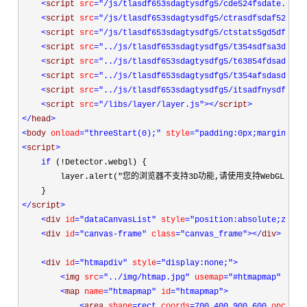
<
script 
src
="/js/tlasdf653sdagtysdfg5/cde524fsdate.js"
>
<
script 
src
="/js/tlasdf653sdagtysdfg5/ctrasdfsdaf5274ds
<
script 
src
="/js/tlasdf653sdagtysdfg5/ctstats5gd5dfshtg
<
script 
src
="../js/tlasdf653sdagtysdfg5/t354sdfsa3df54g
<
script 
src
="../js/tlasdf653sdagtysdfg5/t63854fdsadsf35
<
script 
src
="../js/tlasdf653sdagtysdfg5/t354afsdasdg335
<
script 
src
="../js/tlasdf653sdagtysdfg5/itsadfnysdfa5ds
<
script 
src
="/libs/layer/layer.js"
></
script
>
</
head
>
<
body 
onload
="threeStart(0);"
 style
="padding:0px;margin:0px
<
script
>
if
 (
!
Detector.webgl) {

        layer.alert(
"
您的浏览器不支持3D功能,请使用支持WebGL的浏览
</
script
>
<
div 
id
="dataCanvasList"
 style
="position:absolute;z-ind
<
div 
id
="canvas-frame"
 class
="canvas_frame"
></
div
>
<
div 
id
="htmapdiv"
 style
="display:none;"
>
<
img 
src
="../img/htmap.jpg"
 usemap
="#htmapmap"
/>
<
map 
name
="htmapmap"
 id
="htmapmap"
>
<
area 
shape
=rect 
coords
=700,400,900,600 
onclick