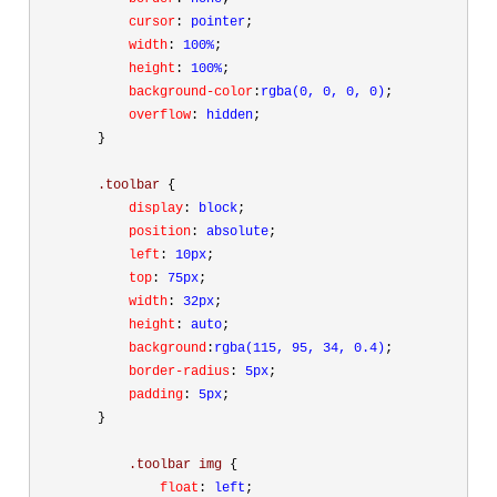
            cursor
:
 pointer
;
            width
:
 100%
;
            height
:
 100%
;
            background-color
:
rgba(0, 0, 0, 0)
;
            overflow
:
 hidden
;
}
        .toolbar 
{
            display
:
 block
;
            position
:
 absolute
;
            left
:
 10px
;
            top
:
 75px
;
            width
:
 32px
;
            height
:
 auto
;
            background
:
rgba(115, 95, 34, 0.4)
;
            border-radius
:
 5px
;
            padding
:
 5px
;
}
            .toolbar img 
{
                float
:
 left
;