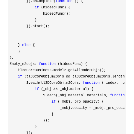
        }).onComplete(
function
 () {

if
 (hideedFunc) {

                hideedFunc();

            }

        }).start();

    } 
else
 {

    }

},

Enety_m2objs: 
function
 (hideedFunc) {

    tl3dCoreBusiness.model2.getAllmode2Objs();

if
 (tl3DCoreObj.m2Objs && tl3DCoreObj.m2Objs.length > 0
        $.each(tl3DCoreObj.m2Objs, 
function
 (_index, _obj) {
if
 (_obj &&
 _obj.material) {

                $.each(_obj.material.materials, 
function
 (_
if
 (_mobj._pro_opacity) {

                        _mobj.opacity 
=
 _mobj._pro_opacity

                    }

                });

            }

        });
