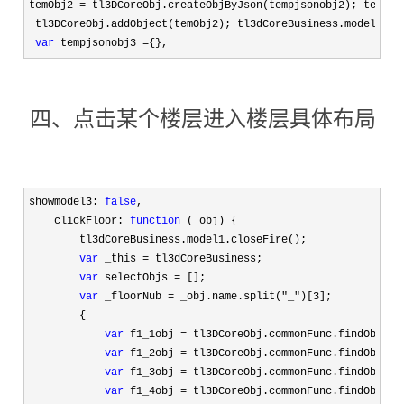
temObj2 
=
 tl3DCoreObj.createObjByJson(tempjsonobj2); temObj
 tl3DCoreObj.addObject(temObj2); tl3dCoreBusiness.model1.cr
var
 tempjsonobj3 ={}
,
四、点击某个楼层进入楼层具体布局
showmodel3: 
false
,

    clickFloor: 
function
 (_obj) {

        tl3dCoreBusiness.model1.closeFire();

var
 _this =
 tl3dCoreBusiness;

var
 selectObjs =
 [];

var
 _floorNub = _obj.name.split("_")[3
];

        {

var
 f1_1obj = tl3DCoreObj.commonFunc.findObject
var
 f1_2obj = tl3DCoreObj.commonFunc.findObject
var
 f1_3obj = tl3DCoreObj.commonFunc.findObject
var
 f1_4obj = tl3DCoreObj.commonFunc.findObject