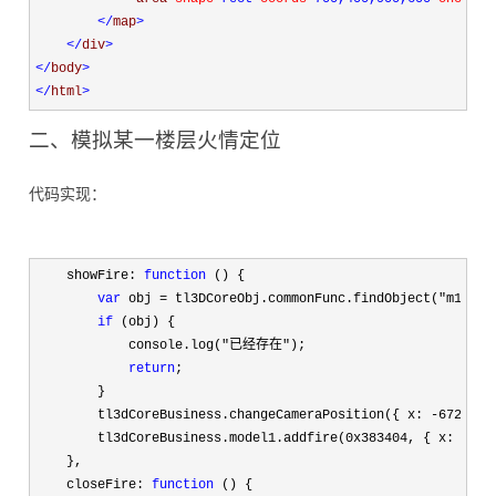
</
map
>
</
div
>
</
body
>
</
html
>
二、模拟某一楼层火情定位
代码实现：
    showFire: 
function
 () {

var
 obj = tl3DCoreObj.commonFunc.findObject("m1_fir
if
 (obj) {

            console.log(
"已经存在"
);

return
;

        }

        tl3dCoreBusiness.changeCameraPosition({ x: 
-672, y:
        tl3dCoreBusiness.model1.addfire(
0x383404, { x: 0, y
    },

    closeFire: 
function
 () {
