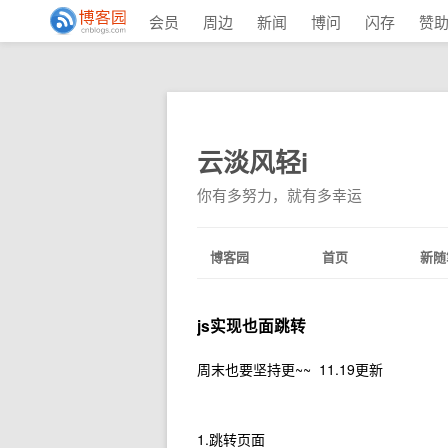
会员
周边
新闻
博问
闪存
赞
云淡风轻i
你有多努力，就有多幸运
博客园
首页
新随
js实现也面跳转
周末也要坚持更~~ 11.19更新
1.跳转页面