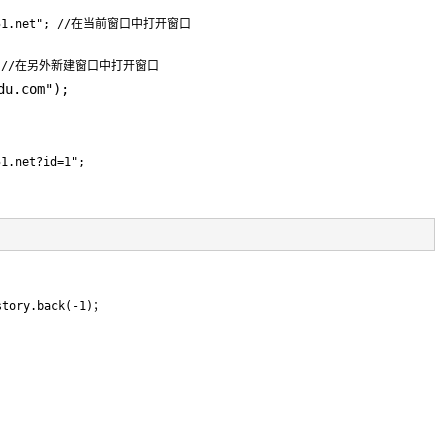
.jb51.net"; //在当前窗口中打开窗口

et"); //在另外新建窗口中打开窗口
du.com");
51.net?id=1";