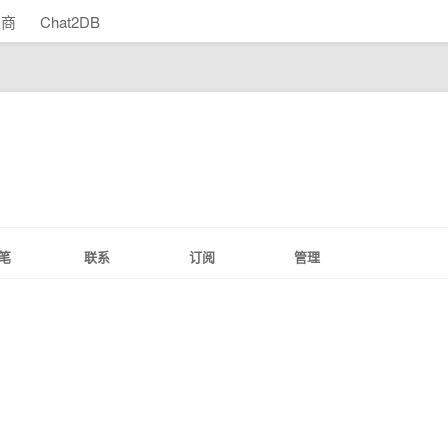
助商
Chat2DB
笔
联系
订阅
管理