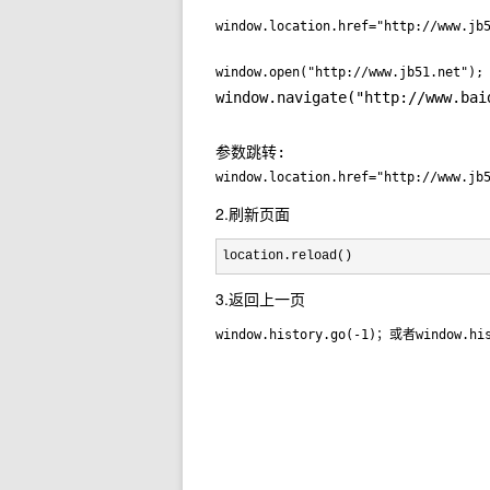
window.location.href="http://www
window.open("http://www.jb51.n
window.navigate("http://www.bai
参数跳转:
window.location.href="http://www.jb
2.刷新页面
location.reload()
3.返回上一页