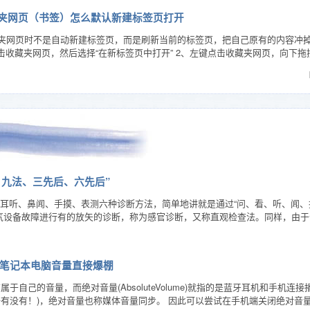
览器收藏夹网页（书签）怎么默认新建标签页打开
击收藏夹网页时不是自动新建标签页，而是刷新当前的标签页，把自己原有的内容
击收藏夹网页，然后选择“在新标签页中打开” 2、左键点击收藏夹网页，向下
、九法、三先后、六先后”
眼看、耳听、鼻闻、手摸、表测六种诊断方法，简单地讲就是通过“问、看、听、闻
电气设备故障进行有的放矢的诊断，称为感官诊断，又称直观检查法。同样，由
机连接笔记本电脑音量直接爆棚
属于自己的音量，而绝对音量(AbsoluteVolume)就指的是蓝牙耳机和手
倍有没有！)，绝对音量也称媒体音量同步。 因此可以尝试在手机端关闭绝对音