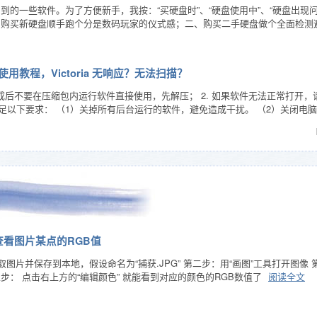
到的一些软件。为了方便新手，我按：“买硬盘时”、“硬盘使用中”、“硬盘出现
购买新硬盘顺手跑个分是数码玩家的仪式感；二、购买二手硬盘做个全面检测避免被
简单使用教程，Victoria 无响应？无法扫描？
完成后不要在压缩包内运行软件直接使用，先解压； 2. 如果软件无法正常打开，
保电脑满足以下要求： （1）关掉所有后台运行的软件，避免造成干扰。 （2）关闭电
件查看图片某点的RGB值
截取图片并保存到本地，假设命名为“捕获.JPG” 第二步：用“画图”工具打开图
步： 点击右上方的“编辑颜色” 就能看到对应的颜色的RGB数值了
阅读全文