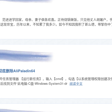
代〕 范进进学回家，母亲、妻子俱各欢喜。正待烧锅做饭，只见他丈人胡屠户
❄
你这现世宝，历年以来，不知累了我多少。如今不知因我积了甚么德，带挈你中
除AliPaladin64
ete】打开任务管理器 【运行新任务】，输入【cmd】，勾选【以系统管理权限创建次任务】，点
文件“此电脑-C盘-Windows-System31-dr
阅读全文