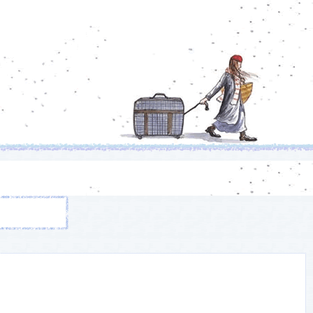
❄
❄
❄