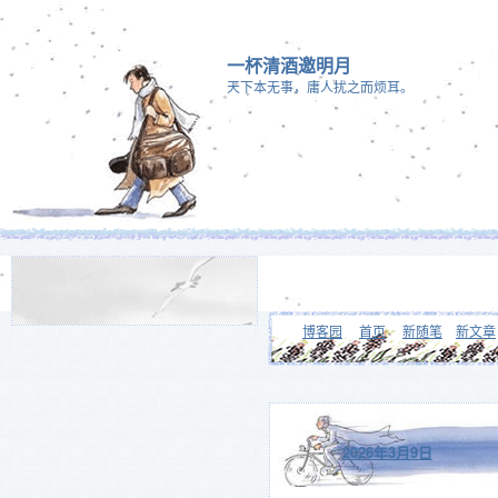
一杯清酒邀明月
天下本无事，庸人扰之而烦耳。
❄
博客园
首页
新随笔
新文章
2026年3月9日