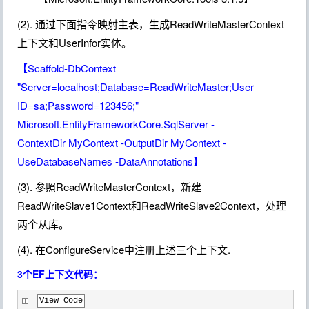
(2). 通过下面指令映射主表，生成ReadWriteMasterContext
上下文和UserInfor实体。
【Scaffold-DbContext
"Server=localhost;Database=ReadWriteMaster;User
ID=sa;Password=123456;"
Microsoft.EntityFrameworkCore.SqlServer -
ContextDir MyContext -OutputDir MyContext -
UseDatabaseNames -DataAnnotations】
(3). 参照ReadWriteMasterContext，新建
ReadWriteSlave1Context和ReadWriteSlave2Context，处理
两个从库。
(4). 在ConfigureService中注册上述三个上下文.
3个EF上下文代码：
View Code