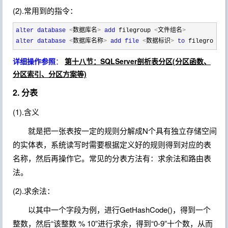
(2).常用到的指令：
alter
database
<
数据库名
>
add
 filegroup 
<
文件组名
>
alter
database
<
数据库名称
>
add
file
<
数据标识
>
to
 filegroup 
<
详细操作参照
：
第十八节：SQLServer剖析表分区(分区函数、
分区索引、分区方案等)
2. 分表
(1).含义
就是把一张表按一定的规则分解成N个具有独立存储空间
的实体表，系统读写时需要根据定义好的规则得到对应的表
名称，然后再操作它。常见的分表方法有：求余法和路由表
法。
(2).求余法：
以其中一个字段为例，进行GetHashCode()，得到一个
整数，然后“该整数 % 10”进行求余，得到“0-9”十个数，从而