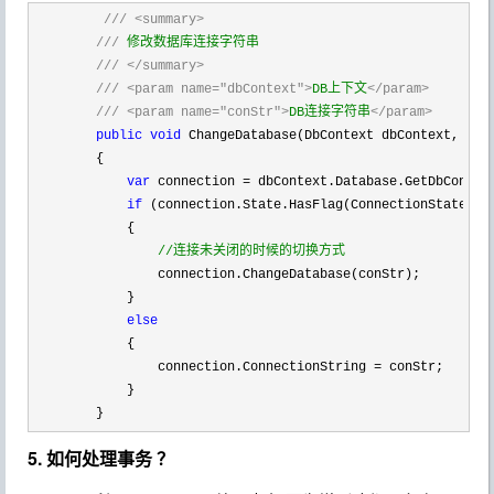
///
<summary>
///
 修改数据库连接字符串

///
</summary>
///
<param name="dbContext">
DB上下文
</param>
///
<param name="conStr">
DB连接字符串
</param>
public
void
 ChangeDatabase(DbContext dbContext, 
str
        {

var
 connection =
 dbContext.Database.GetDbConnect
if
 (connection.State.HasFlag(ConnectionState.Ope
            {

//
连接未关闭的时候的切换方式
                connection.ChangeDatabase(conStr);

            }

else
            {

                connection.ConnectionString 
=
 conStr;

            }

        }
5. 如何处理事务 ？