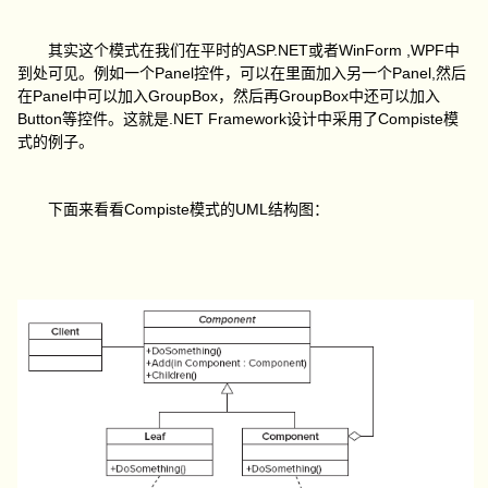
ASP.NET
WinForm ,WPF
其实这个模式在我们在平时的
或者
中
Panel
Panel,
到处可见。例如一个
控件，可以在里面加入另一个
然后
Panel
GroupBox
GroupBox
在
中可以加入
，然后再
中还可以加入
Button
.NET Framework
Compiste
等控件。这就是
设计中采用了
模
式的例子。
Compiste
UML
下面来看看
模式的
结构图：