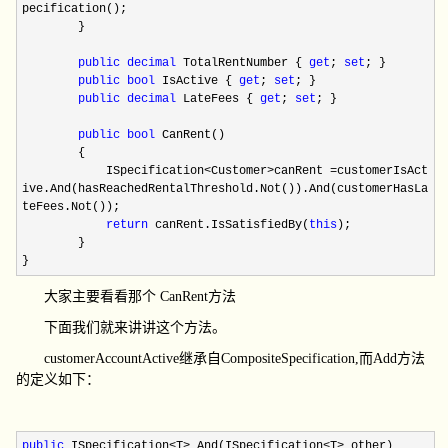
pecification();
}
public
decimal
TotalRentNumber {
get
;
set
; }
public
bool
IsActive {
get
;
set
; }
public
decimal
LateFees {
get
;
set
; }
public
bool
CanRent()
{
ISpecification<Customer>canRent =customerIsAct
ive.And(hasReachedRentalThreshold.Not()).And(customerHasLa
teFees.Not());
return
canRent.IsSatisfiedBy(
this
);
}
}
大家主要看看那个
CanRent
方法
下面我们就来讲讲这个方法。
customerAccountActive
继承自
CompositeSpecification,
而
Add
方法
的定义如下：
public
ISpecification
<
T
>
And(ISpecification
<
T
>
other)