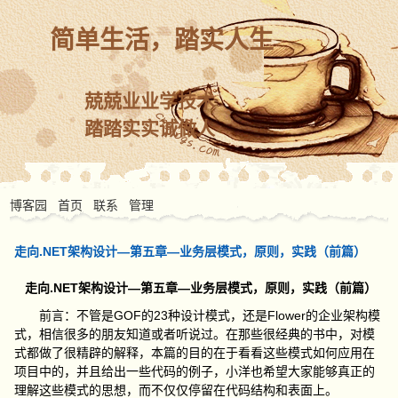
简单生活，踏实人生
兢兢业业学技术
踏踏实实诚做人
博客园
首页
联系
管理
走向.NET架构设计—第五章—业务层模式，原则，实践（前篇）
.NET
—
—
走向
架构设计
第五章
业务层模式，原则，实践（前篇）
GOF
23
Flower
前言：不管是
的
种设计模式，还是
的企业架构模
式，相信很多的朋友知道或者听说过。在那些很经典的书中，对模
式都做了很精辟的解释，本篇的目的在于看看这些模式如何应用在
项目中的，并且给出一些代码的例子，小洋也希望大家能够真正的
理解这些模式的思想，而不仅仅停留在代码结构和表面上。