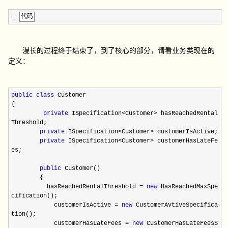
代码
漫长的过程终于结束了，到了核心的部分，请看业务类现在的
定义：
public
class
Customer
{
private
ISpecification<Customer> hasReachedRental
Threshold;
private
ISpecification<Customer> customerIsActive;
private
ISpecification<Customer> customerHasLateFe
es;
public
Customer()
{
hasReachedRentalThreshold =
new
HasReachedMaxSpe
cification();
customerIsActive =
new
CustomerAvtiveSpecifica
tion();
customerHasLateFees =
new
CustomerHasLateFeesS