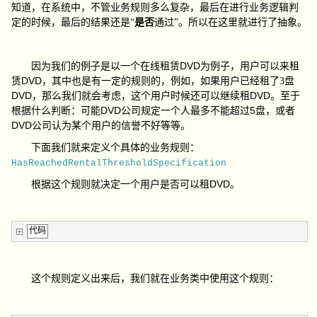
知道，在系统中，不管业务规则多么复杂，最后在进行业务逻辑判
定的时候，最后的结果还是“
是否
通过”。所以在这里就进行了抽象。
DVD
因为我们的例子是以一个在线租赁
为例子，用户可以来租
DVD
赁
，其中也是有一定的规则的，例如，如果用户已经租了3
盘
DVD
DVD
，那么我们就会考虑，这个用户时候还可以继续租
。至于
DVD
5
根据什么判断：可能
公司规定一个人最多不能超过
盘，或者
DVD
公司认为某个用户的信誉不好等等。
下面我们就来定义个具体的业务规则：
HasReachedRentalThresholdSpecification
DVD
根据这个规则就决定一个用户是否可以租
。
代码
这个规则定义出来后，我们就在业务类中使用这个规则：