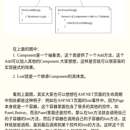
在上面的图中：
1. Component
是一个抽象类，这个类提供了一个
Add
方法，这个
Add
可以加入其他的
Component.
大家想想，这样是否就可以很容易的
实现链式的效果。
2. Leaf
就是一个继承
Component
的具体类。
看到上面图，其实大家也可以想想在
ASP.NET
页面的生命周期
中到处都是这种例子：例如在
ASP.NET
页面的
Init
事件中，因为
Page
本身就是一个容器，这个容器里面包含了很多的其他的控件，如
Panel,Button
，而且
Panel
里面还是控件。那么在
Init
方法就会调用自己
的子容器的
Init
方法，然后子容器在调用自己的子容器的
Init
方法，这
样就层层调用，直到最后调用到某个控件的
Init
的方法。这样这个页