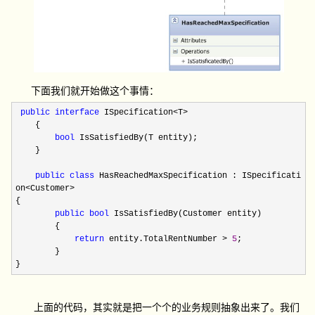
下面我们就开始做这个事情：
public
interface
ISpecification<T>
{
bool
IsSatisfiedBy(T entity);
}
public
class
HasReachedMaxSpecification : ISpecificati
on<Customer>
{
public
bool
IsSatisfiedBy(Customer entity)
{
return
entity.TotalRentNumber >
5
;
}
}
上面的代码，其实就是把一个个的业务规则抽象出来了。我们