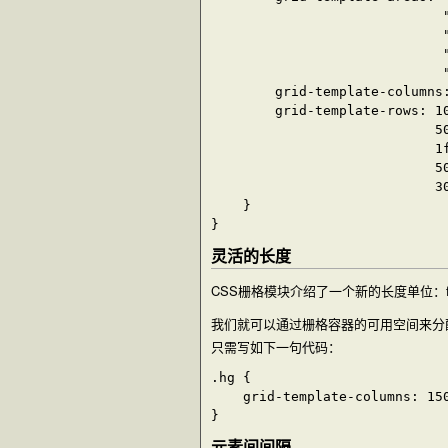
                             "
                             "
                             "
                             "
        grid-template-columns:
        grid-template-rows: 10
                            50
                            1f
                            50
                            30
    }

灵活的长度
CSS栅格模块介绍了一个新的长度单位：
我们就可以通过栅格容器的可用空间来分
只需写如下一句代码：
.hg {

    grid-template-columns: 150
元素间间隔