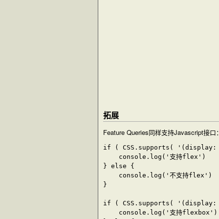
拓展
Feature Queries同样支持Javascript接口
if ( CSS.supports( '(display: 
	console.log('支持flex')

} else {

	console.log('不支持flex')

}

if ( CSS.supports( '(display: 
	console.log('支持flexbox')
