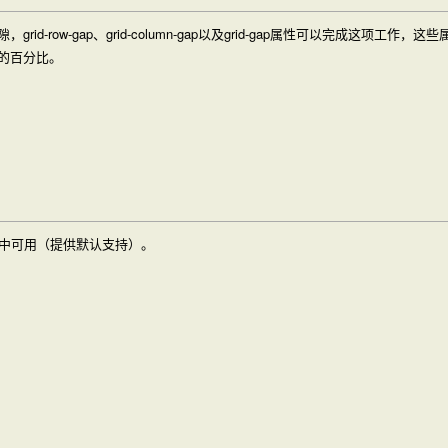
隙，
grid-row-gap
、
grid-column-gap
以及
grid-gap
属性可以完成这项工作，这些
的百分比。
器中可用（提供默认支持）。