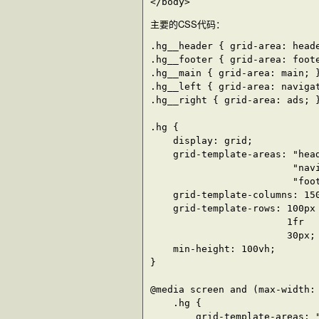
主要的CSS代码：
.hg__header { grid-area: heade
.hg__footer { grid-area: foote
.hg__main { grid-area: main; }
.hg__left { grid-area: navigat
.hg__right { grid-area: ads; }
.hg {

    display: grid;

    grid-template-areas: "head
                         "navi
                         "foot
    grid-template-columns: 150
    grid-template-rows: 100px 
                        1fr

                        30px;

    min-height: 100vh;

}

@media screen and (max-width: 
    .hg {

        grid-template-areas: "