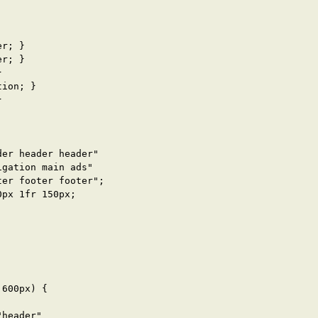
r; }

r; }



ion; }



er header header"

gation main ads"

er footer footer";

px 1fr 150px;



600px) {

header"
