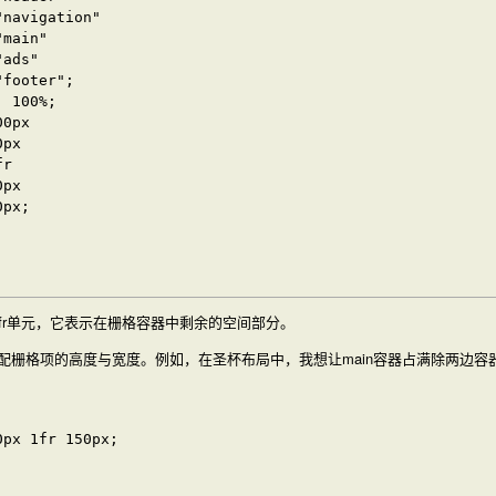
navigation"

main"

ads"

footer";

 100%;

0px 

px 

r

px 

px;

fr
单元，它表示在栅格容器中剩余的空间部分。
配栅格项的高度与宽度。例如，在圣杯布局中，我想让
main
容器占满除两边容
px 1fr 150px;
