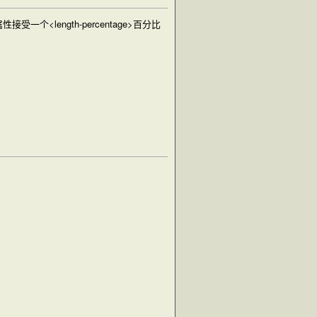
属性接受一个
<length-percentage>
百分比