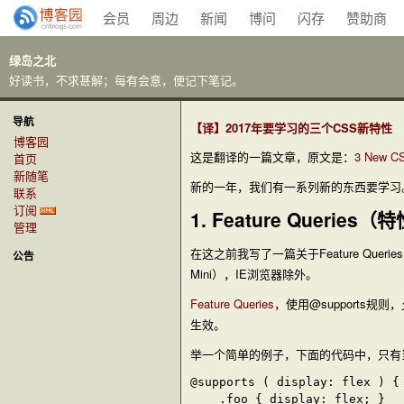
会员
周边
新闻
博问
闪存
赞助商
绿岛之北
好读书，不求甚解；每有会意，便记下笔记。
导航
【译】2017年要学习的三个CSS新特性
博客园
这是翻译的一篇文章，原文是：
3 New CS
首页
新随笔
新的一年，我们有一系列新的东西要学习
联系
订阅
1. Feature Queries
管理
在这之前我写了一篇关于Feature Queri
公告
Mini），IE浏览器除外。
Feature Queries
，使用
@supports
规则，
生效。
举一个简单的例子，下面的代码中，只有
@supports ( display: flex ) {

	.foo { display: flex; }
