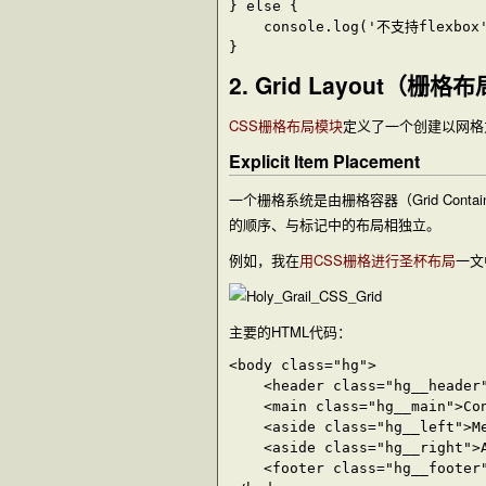
} else {

	console.log('不支持flexbox')

2. Grid Layout（栅格
CSS栅格布局模块
定义了一个创建以网格
Explicit Item Placement
一个栅格系统是由栅格容器（Grid Contai
的顺序、与标记中的布局相独立。
例如，我在
用CSS栅格进行圣杯布局
一文
主要的HTML代码：
<body class="hg">

	<header class="hg__header">Title</header>

	<main class="hg__main">Content</main>

	<aside class="hg__left">Menu</aside>

	<aside class="hg__right">Ads</aside>

	<footer class="hg__footer">Footer</footer>
