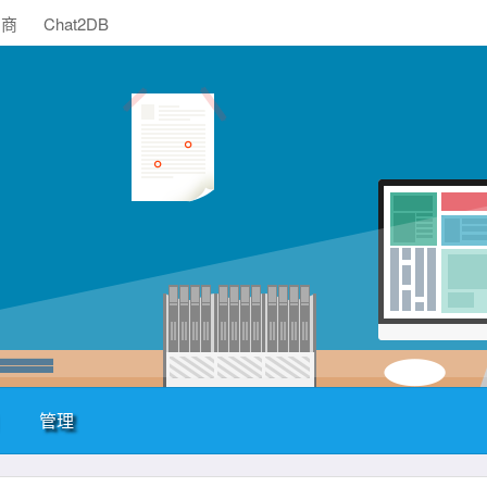
助商
Chat2DB
管理