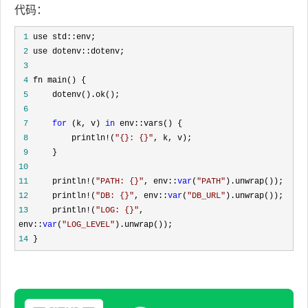
代码：
 1
 2
 3
 4
 5
 6
 7
for
 (k, v) 
in
 8
         println!(
"
{}: {}
"
 9
10
11
     println!(
"
PATH: {}
"
, env::
var
(
"
PATH
"
12
     println!(
"
DB: {}
"
, env::
var
(
"
DB_URL
"
13
     println!(
"
LOG: {}
"
, 
env::
var
(
"
LOG_LEVEL
"
14
 }