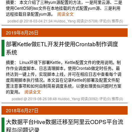
摘要： 本文介绍了三种yum源配置的方法，一是阿里云源、二是
使用CentOS的iso文件在本地挂载的方式配置yum源、三是利用
远程挂载目录配置yum源。
阅读全文
posted @ 2018-03-04 21:34 Huidoo_Yang
阅读(215708)
评论(0)
推荐(5)
2019年8月26日
部署Kettle做ETL开发并使用Crontab制作调度
系统
摘要： Linux环境下部署Kettle，Kettle配置文件的使用说明。制
作作业调度脚本、日志清理脚本，使用Crontab做定时任务。最
终达到一键上传，实现脚本上线，并可在相应日志中查看每个调
度周期脚本执行情况。本文旨在记录Kettle的部署及配置文件配
置注意事项和如何自制简易调度系统，以便处理类似问题时方案
的复用。
阅读全文
posted @ 2019-08-26 08:48 Huidoo_Yang
阅读(3092)
评论(0)
推荐(0)
2018年6月27日
大数据平台Hive数据迁移至阿里云ODPS平台流
程与问题记录