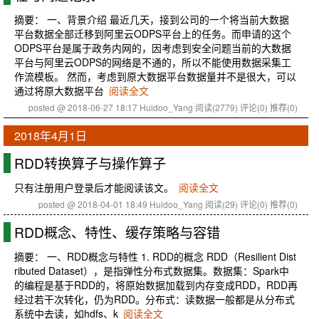
摘要： 一、背景介绍 最近几天，接到公司的一个将当前大数据
平台数据全部迁移到阿里云ODPS平台上的任务。而申请的这个
ODPS平台是属于政务内网的，因考虑到安全问题当前的大数据
平台与阿里云ODPS的网络是不通的，所以不能使用数据采集工
作流模板。 然而，考虑到原大数据平台数据量并不是很大，可以
通过将原大数据平台
阅读全文
posted @ 2018-06-27 18:17 Huidoo_Yang
阅读(2779)
评论(0)
推荐(0)
2018年4月1日
RDD转换算子与操作算子
只有注册用户登录后才能阅读该文。
阅读全文
posted @ 2018-04-01 18:49 Huidoo_Yang
阅读(29)
评论(0)
推荐(0)
RDD概念、特性、缓存策略与容错
摘要： 一、RDD概念与特性 1. RDD的概念 RDD（Resilient Dist
ributed Dataset），是指弹性分布式数据集。数据集：Spark中
的编程是基于RDD的，将原始数据加载到内存变成RDD，RDD再
经过若干次转化，仍为RDD。分布式：读数据一般都是从分布式
系统中去读，如hdfs、k
阅读全文