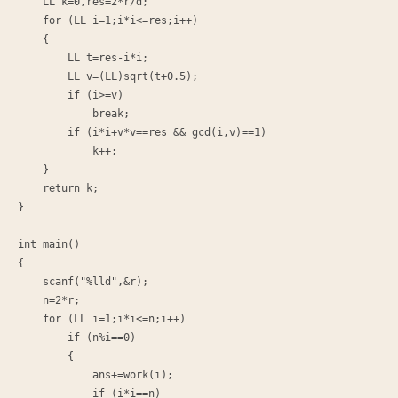
    LL k=0,res=2*r/d;

    for (LL i=1;i*i<=res;i++)

    {

        LL t=res-i*i;

        LL v=(LL)sqrt(t+0.5);

        if (i>=v)

            break;

        if (i*i+v*v==res && gcd(i,v)==1)

            k++;

    }

    return k;

}

int main()

{

    scanf("%lld",&r);

    n=2*r;

    for (LL i=1;i*i<=n;i++)

        if (n%i==0)

        {

            ans+=work(i);

            if (i*i==n)
