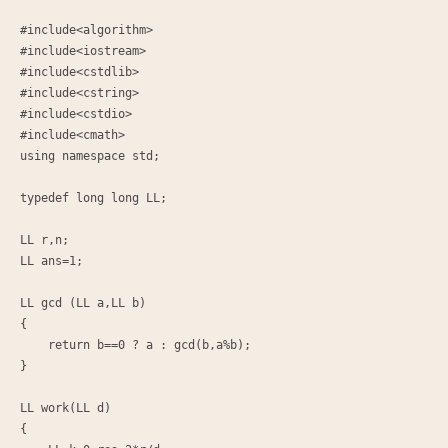
#include<algorithm>

#include<iostream>

#include<cstdlib>

#include<cstring>

#include<cstdio>

#include<cmath>

using namespace std;

typedef long long LL;

LL r,n;

LL ans=1;

LL gcd (LL a,LL b)

{

    return b==0 ? a : gcd(b,a%b);

}

LL work(LL d)

{
