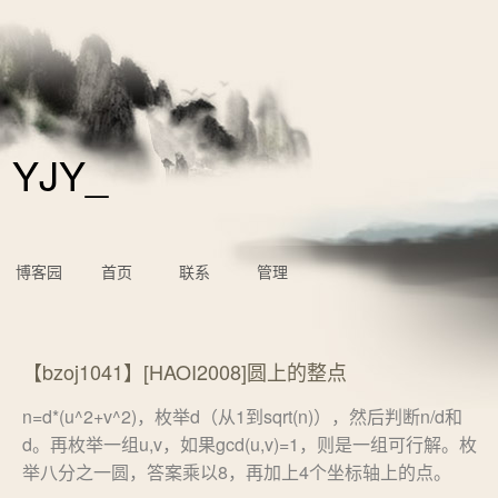
YJY_
博客园
首页
联系
管理
【bzoj1041】[HAOI2008]圆上的整点
n=d*(u^2+v^2)，枚举d（从1到sqrt(n)），然后判断n/d和
d。再枚举一组u,v，如果gcd(u,v)=1，则是一组可行解。枚
举八分之一圆，答案乘以8，再加上4个坐标轴上的点。