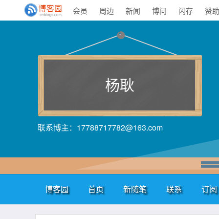
会员
周边
新闻
博问
闪存
赞
杨耿
联系博主：17788717782@163.com
博客园
首页
新随笔
联系
订阅