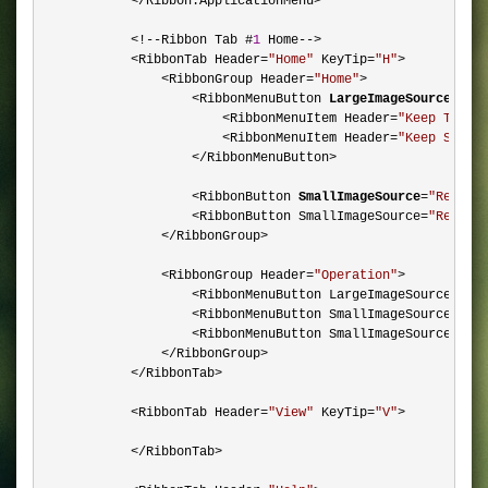
            </Ribbon.ApplicationMenu>

            <!--Ribbon Tab #
1
 Home-->

            <RibbonTab Header=
"
Home
"
 KeyTip=
"
H
"
>

                <RibbonGroup Header=
"
Home
"
>

                    <RibbonMenuButton 
LargeImageSource
=
"
Re
                        <RibbonMenuItem Header=
"
Keep Text 
                        <RibbonMenuItem Header=
"
Keep Sourc
                    </RibbonMenuButton>

                    <RibbonButton 
SmallImageSource
=
"
Resour
                    <RibbonButton SmallImageSource=
"
Resour
                </RibbonGroup>

                <RibbonGroup Header=
"
Operation
"
>

                    <RibbonMenuButton LargeImageSource=
"
Re
                    <RibbonMenuButton SmallImageSource=
"
Re
                    <RibbonMenuButton SmallImageSource=
"
Re
                </RibbonGroup>

            </RibbonTab>

            <RibbonTab Header=
"
View
"
 KeyTip=
"
V
"
>

            </RibbonTab>
