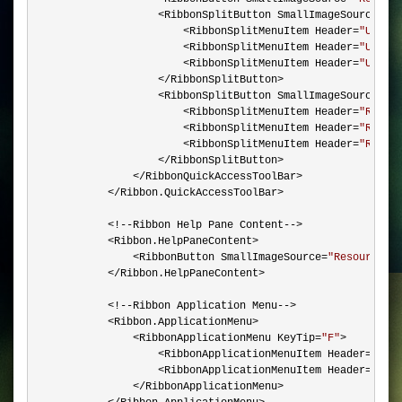
                    <RibbonSplitButton SmallImageSource=
"
R
                        <RibbonSplitMenuItem Header=
"
Undo1
                        <RibbonSplitMenuItem Header=
"
Undo2
                        <RibbonSplitMenuItem Header=
"
Undo3
                    </RibbonSplitButton>

                    <RibbonSplitButton SmallImageSource=
"
R
                        <RibbonSplitMenuItem Header=
"
Redo1
                        <RibbonSplitMenuItem Header=
"
Redo2
                        <RibbonSplitMenuItem Header=
"
Redo3
                    </RibbonSplitButton>

                </RibbonQuickAccessToolBar>

            </Ribbon.QuickAccessToolBar>

            <!--Ribbon Help Pane Content-->

            <Ribbon.HelpPaneContent>

                <RibbonButton SmallImageSource=
"
Resources\
            </Ribbon.HelpPaneContent>

            <!--Ribbon Application Menu-->

            <Ribbon.ApplicationMenu>

                <RibbonApplicationMenu KeyTip=
"
F
"
>

                    <RibbonApplicationMenuItem Header=
"
Sav
                    <RibbonApplicationMenuItem Header=
"
Opt
                </RibbonApplicationMenu>
