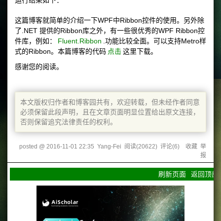
运行结果如下：
这篇博客就简单的介绍一下WPF中Ribbon控件的使用。另外除
了.NET 提供的Ribbon库之外，有一些很优秀的WPF Ribbon控
件库，例如：
Fluent.Ribbon
.功能比较全面。可以支持Metro样
式的Ribbon。本篇博客的代码
点击
这里下载。
感谢您的阅读。
本文版权归作者和博客园共有，欢迎转载，但未经作者同意
必须保留此段声明，且在文章页面明显位置给出原文连接，
否则保留追究法律责任的权利。
posted @
2016-11-01 22:35
Yang-Fei
阅读(
20622
) 评论(
6
)
收藏
举
报
刷新页面
返回顶部