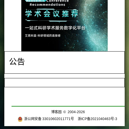
公告
博客园
© 2004-2026
浙公网安备 33010602011771号
浙ICP备2021040463号-3