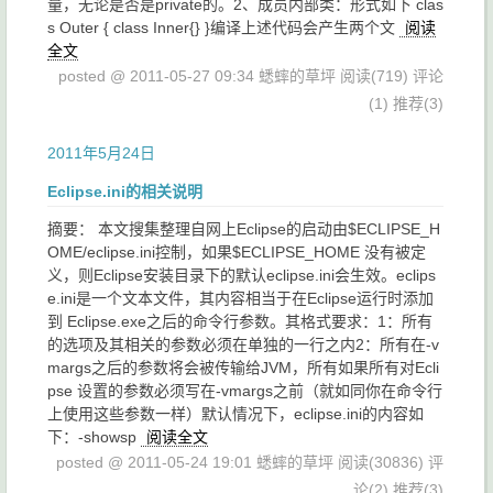
量，无论是否是private的。2、成员内部类：形式如下 clas
s Outer { class Inner{} }编译上述代码会产生两个文
阅读
全文
posted @ 2011-05-27 09:34 蟋蟀的草坪
阅读(719)
评论
(1)
推荐(3)
2011年5月24日
Eclipse.ini的相关说明
摘要： 本文搜集整理自网上Eclipse的启动由$ECLIPSE_H
OME/eclipse.ini控制，如果$ECLIPSE_HOME 没有被定
义，则Eclipse安装目录下的默认eclipse.ini会生效。eclips
e.ini是一个文本文件，其内容相当于在Eclipse运行时添加
到 Eclipse.exe之后的命令行参数。其格式要求：1：所有
的选项及其相关的参数必须在单独的一行之内2：所有在-v
margs之后的参数将会被传输给JVM，所有如果所有对Ecli
pse 设置的参数必须写在-vmargs之前（就如同你在命令行
上使用这些参数一样）默认情况下，eclipse.ini的内容如
下：-showsp
阅读全文
posted @ 2011-05-24 19:01 蟋蟀的草坪
阅读(30836)
评
论(2)
推荐(3)