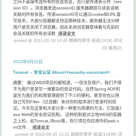
之间不直接传送所有的状态信息，而只是传递表示符（ses
sion ID）。浏览器发送sessionID,服务器跟踪与该会话相
关联的所有信息。传递sessionID可以通过cookie和URL复
写技术，大部分容器都支持这两种技术。服务器无法分辨
用户是否关闭了浏览器，因此关闭浏览器意味着与先前的
会话关联的所有会话数
阅读全文
posted @ 2011-01-19 14:45 蟋蟀的草坪
阅读(1418)
评论
(0)
推荐(0)
2010年9月25日
Tomcat -- 安全认证 About</security-constraint>
摘要： 做过WEB项目的都知道，一但涉及用户，我们不得
不为用户登录写一堆繁杂的验证代码。当然Spring AOP的
诞生为我们的权限管理提供了不少的便利。甚至你也以用
自己写的Filter（过滤器）来对你的程序进行登录时的验
证。今天在这里和大家分享一种更为简便的方法，它就是J
ava Web的安全验证机制。 这种机制是对立地WEB的容器
之上的，如Tomcat,JBoss等，你只须在你应用中的web.x
ml文件...
阅读全文
posted @ 2010-09-25 10:31 蟋蟀的草坪
阅读(11698)
评