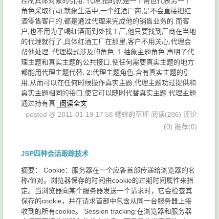
控制具体对象的引用. 代理,指的就是一个角色代表另一个
角色采取行动,就象生活中,一个红酒厂商,是不会直接把红
酒零售客户的,都是通过代理来完成他的销售业务的.而客
户,也不用为了喝红酒而到处找工厂,他只要找到厂商在当地
的代理就行了,具体红酒工厂在那里,客户不用关心,代理会
帮他处理. 代理模式涉及的角色: 1:抽象主题角色.声明了代
理主题和真实主题的公共接口,使任何需要真实主题的地方
都能用代理主题代替. 2:代理主题角色.含有真实主题的引
用,从而可以在任何时候操作真实主题,代理主题功过提供和
真实主题相同的接口,使它可以随时代替真实主题.代理主题
通过持有真
阅读全文
posted @ 2011-01-19 17:58 蟋蟀的草坪
阅读(286)
评论
(0)
推荐(0)
JSP四种会话跟踪技术
摘要： Cookie：服务器在一个应答首部传递给浏览器的名
称/值对。浏览器保存的时间由cookie的过期时间属性来指
定。当浏览器向某个服务器发送一个请求时，它会检查其
保存的cookie，并在请求首部中包含从同一台服务器上接
收到的所有cookie。 Session tracking:在浏览器和服务器