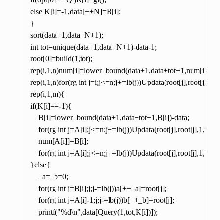
	else K[i]=-1,data[++N]=B[i];

    }

    sort(data+1,data+N+1);

    int tot=unique(data+1,data+N+1)-data-1;

    root[0]=build(1,tot);

    rep(i,1,n)num[i]=lower_bound(data+1,data+tot+1,num[i])-data,
    rep(i,1,n)for(rg int j=i;j<=n;j+=lb(j))Updata(root[j],root[j],1,to
    rep(i,1,m){

	if(K[i]==-1){

	    B[i]=lower_bound(data+1,data+tot+1,B[i])-data;

	    for(rg int j=A[i];j<=n;j+=lb(j))Updata(root[j],root[j],1,tot,num[A[i]],-1);

	    num[A[i]]=B[i];

	    for(rg int j=A[i];j<=n;j+=lb(j))Updata(root[j],root[j],1,tot,num[A[i]],1);

	}else{

	    _a=_b=0;

	    for(rg int j=B[i];j;j-=lb(j))a[++_a]=root[j];

	    for(rg int j=A[i]-1;j;j-=lb(j))b[++_b]=root[j];

	    printf("%d\n",data[Query(1,tot,K[i])]);
