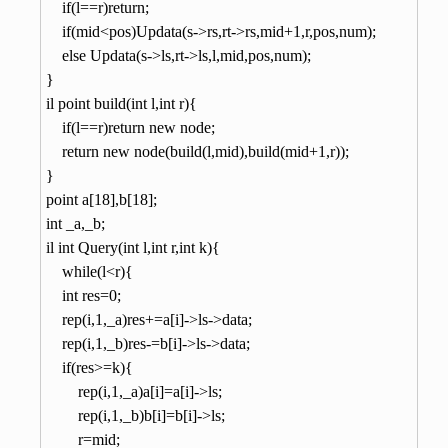
    if(l==r)return;

    if(mid<pos)Updata(s->rs,rt->rs,mid+1,r,pos,num);

    else Updata(s->ls,rt->ls,l,mid,pos,num);

}

il point build(int l,int r){

    if(l==r)return new node;

    return new node(build(l,mid),build(mid+1,r));

}

point a[18],b[18];

int _a,_b;

il int Query(int l,int r,int k){

    while(l<r){

	int res=0;

	rep(i,1,_a)res+=a[i]->ls->data;

	rep(i,1,_b)res-=b[i]->ls->data;

	if(res>=k){

	    rep(i,1,_a)a[i]=a[i]->ls;

	    rep(i,1,_b)b[i]=b[i]->ls;

	    r=mid;
