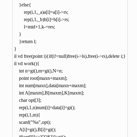
	}else{

	    rep(i,1,_a)a[i]=a[i]->rs;

	    rep(i,1,_b)b[i]=b[i]->rs;

	    l=mid+1,k-=res;

	}

    }return l;

}

il vd free(point i){if(i!=null)free(i->ls),free(i->rs),delete i;}

il vd work(){

    int n=gi(),m=gi(),N=n;

    point root[maxn+maxm];

    int num[maxn],data[maxn+maxm];

    int A[maxm],B[maxm],K[maxm];

    char opt[3];

    rep(i,1,n)num[i]=data[i]=gi();

    rep(i,1,m){

	scanf("%s",opt);

	A[i]=gi(),B[i]=gi();

	if(opt[0]=='Q')K[i]=gi();
