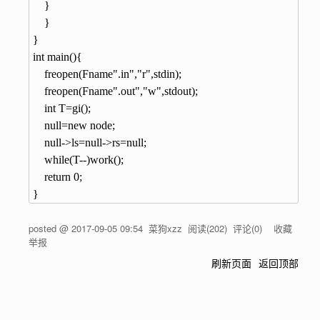
	}

    }

}

int main(){

    freopen(Fname".in","r",stdin);

    freopen(Fname".out","w",stdout);

    int T=gi();

    null=new node;

    null->ls=null->rs=null;

    while(T--)work();

    return 0;

posted @
2017-09-05 09:54
菜狗xzz
阅读(
202
) 评论(
0
)
收藏
举报
刷新页面
返回顶部