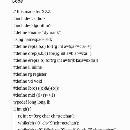
Code
// It is made by XZZ

#include<cstdio>

#include<algorithm>

#define Fname "dynrank"

using namespace std;

#define rep(a,b,c) for(rg int a=b;a<=c;a++)

#define drep(a,b,c) for(rg int a=b;a>=c;a--)

#define erep(a,b) for(rg int a=fir[b];a;a=nxt[a])

#define il inline

#define rg register

#define vd void

#define lb(o) ((o)&(-(o)))

#define mid ((l+r)>>1)

typedef long long ll;

il int gi(){

    rg int x=0;rg char ch=getchar();

    while(ch<'0'||ch>'9')ch=getchar();

    while(ch>='0'&&ch<='9')x=x*10+ch-'0',ch=getchar();
