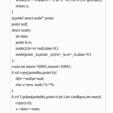
    return x;

}

typedef struct node* point;

point null;

struct node{

    int data;

    point ls,rs;

    node(){ls=rs=null,data=0;}

    node(point _ls,point _rs){ls=_ls,rs=_rs,data=0;}

};

const int maxn=50001,maxm=10001;

il vd copy(point&a,point b){

    if(b==null)a=null;

    else a=new node,*a=*b;

}

il vd Updata(point&s,point rt,int l,int r,int&pos,int num){

    copy(s,rt);

    s->data+=num;
