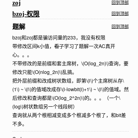
zoj
回到顶部
bzoj-权限
回到顶部
题解
回到顶部
bzoj和zoj都是骗访问量的233，我没有权限
带修改区间k小值，
看了
学习了题解一次AC真开
心。。。
不带修改的是前缀和套主席树，
\(O(log_2n)\)
查询，要
修改只能
\(O(nlog_2n)\)
乱搞。
把外层前缀和改成树状数组，即第
\(i\)
个主席树从存
\
(1\)
~
\(i\)
的值域改成存
\(i-lowbit(i)+1\)
~
\(i\)
的值域。然
后修改和查询都是
\(O(log_2^2n)\)
的。。。（一个
\
(log\)
树状数组另一个线段树）
查询就从两个根相减变成多个根减多个根了，和bit差
不多。