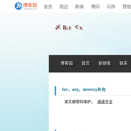
会员
周边
新闻
博问
闪存
赞
〆 B.r ヾx
博客园
首页
新随笔
联系
fec，arq，latency补充
该文被密码保护。
阅读全文