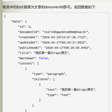
将其中的${id}替换为文章的documentId即可，返回数据如下：
{

"data"
: {

"id": 5
,

"documentId": "zs2rv5bgwy6n1q0bmghoac3c"
,

"createdAt": "2026-04-16T14:07:20.772Z"
,

"updatedAt": "2026-04-17T08:29:37.992Z"
,

"publishedAt": "2026-04-17T08:29:38.040Z"
,

"title": "我的第一篇Strapi博文"
,

"markdown": 
false
,

"content"
: [

            {

"type": "paragraph"
,

"children"
: [

                    {

"text": "我的第一篇Strapi博文"
,

"type": "text"
                    }

                ]

            }
