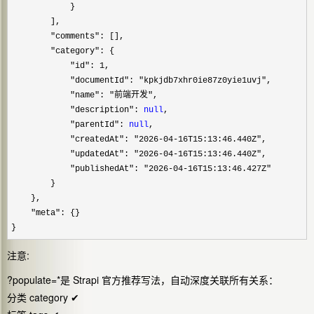
            }

        ],

"comments"
: [],

"category"
: {

"id": 1
,

"documentId": "kpkjdb7xhr0ie87z0yie1uvj"
,

"name": "前端开发"
,

"description": 
null
,

"parentId": 
null
,

"createdAt": "2026-04-16T15:13:46.440Z"
,

"updatedAt": "2026-04-16T15:13:46.440Z"
,

"publishedAt": "2026-04-16T15:13:46.427Z"
        }

    },

"meta"
: {}

}
注意:
?populate=*是 Strapi 官方推荐写法，自动深度关联所有关系：
分类 category ✔