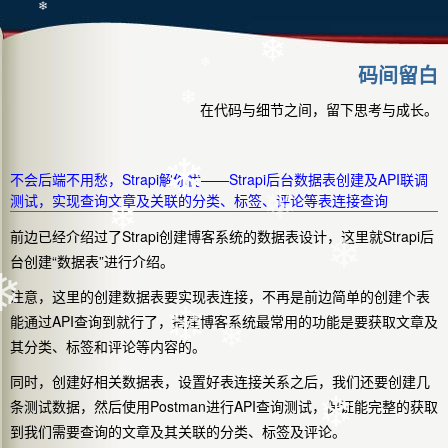
❄
❄
❄
码间留白
❄
❄
在代码与细节之间，留下思考与成长。
❄
❄
不会后端不用愁，Strapi解你忧——Strapi后台数据表创建及API联调
❄
测试，实现查询文章及关联的分类、标签、评论等表连接查询
前边已经介绍过了Strapi创建博客系统的数据表设计，这里就Strapi后
❄
台创建“数据表”进行介绍。
❄
❄
注意，这里的创建数据表要实现表连接，不再是前边简单的创建个表
能通过API查询到就行了，搭建博客系统最常用的功能是要获取文章及
❄
其分类、标签和评论等内容的。
❄
同时，创建好相关数据表，设置好表连接关系之后，我们还要创建几
❄
条测试数据，然后使用Postman进行API查询测试，保证能完整的获取
❄
到我们需要查询的文章及其关联的分类、标签及评论。