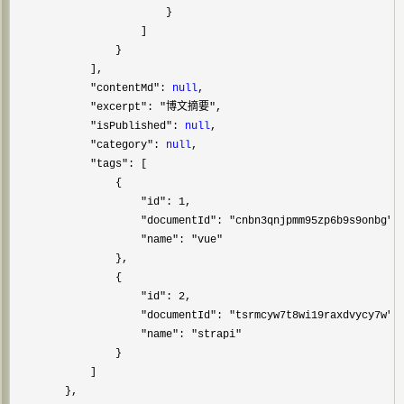
                        }

                    ]

                }

            ],

"contentMd": 
null
,

"excerpt": "博文摘要"
,

"isPublished": 
null
,

"category": 
null
,

"tags"
: [

                {

"id": 1
,

"documentId": "cnbn3qnjpmm95zp6b9s9onbg"
,

"name": "vue"
                },

                {

"id": 2
,

"documentId": "tsrmcyw7t8wi19raxdvycy7w"
,

"name": "strapi"
                }

            ]

        },
