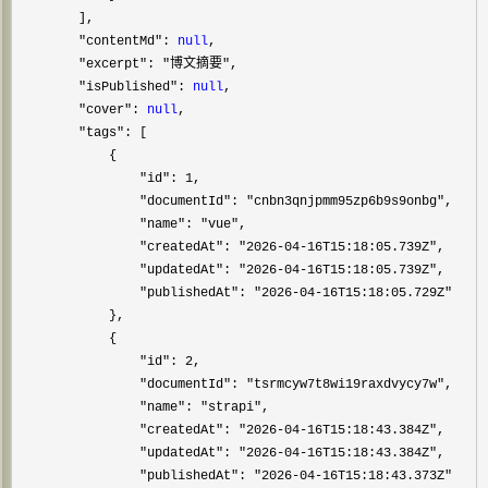
        ],

"contentMd": 
null
,

"excerpt": "博文摘要"
,

"isPublished": 
null
,

"cover": 
null
,

"tags"
: [

            {

"id": 1
,

"documentId": "cnbn3qnjpmm95zp6b9s9onbg"
,

"name": "vue"
,

"createdAt": "2026-04-16T15:18:05.739Z"
,

"updatedAt": "2026-04-16T15:18:05.739Z"
,

"publishedAt": "2026-04-16T15:18:05.729Z"
            },

            {

"id": 2
,

"documentId": "tsrmcyw7t8wi19raxdvycy7w"
,

"name": "strapi"
,

"createdAt": "2026-04-16T15:18:43.384Z"
,

"updatedAt": "2026-04-16T15:18:43.384Z"
,

"publishedAt": "2026-04-16T15:18:43.373Z"