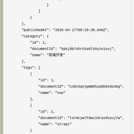
                    }

                ]

            }

        ],

"publishedAt": "2026-04-17T08:29:38.040Z"
,

"category"
: {

"id": 1
,

"documentId": "kpkjdb7xhr0ie87z0yie1uvj"
,

"name": "前端开发"
        },

"tags"
: [

            {

"id": 1
,

"documentId": "cnbn3qnjpmm95zp6b9s9onbg"
,

"name": "vue"
            },

            {

"id": 2
,

"documentId": "tsrmcyw7t8wi19raxdvycy7w"
,

"name": "strapi"
            }
