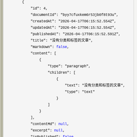
        {

"id": 4
,

"documentId": "byy7cfuxkem6r53jb0f8t93u"
,

"createdAt": "2026-04-17T06:15:52.554Z"
,

"updatedAt": "2026-04-17T06:15:52.554Z"
,

"publishedAt": "2026-04-17T06:15:52.591Z"
,

"title": "没有分类和标签的文章"
,

"markdown": 
false
,

"content"
: [

                {

"type": "paragraph"
,

"children"
: [

                        {

"text": "没有分类和标签的文章"
,

"type": "text"
                        }

                    ]

                }

            ],

"contentMd": 
null
,

"excerpt": 
null
,

"isPublished": 
false
,
