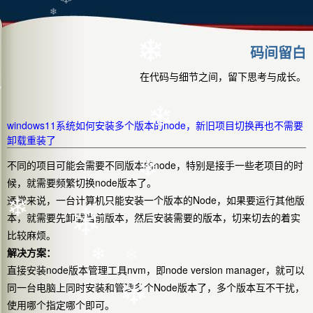
❄
❄
❄
码间留白
❄
在代码与细节之间，留下思考与成长。
❄
❄
windows11系统如何安装多个版本的node，新旧项目切换再也不需要
卸载重装了
不同的项目可能会需要不同版本的node，特别是接手一些老项目的时
❄
候，就需要频繁切换node版本了。
通常来说，一台计算机只能安装一个版本的Node，如果要运行其他版
本，就需要先卸载当前版本，然后安装需要的版本，切来切去的着实
❄
❄
比较麻烦。
❄
解决方案：
❄
直接安装node版本管理工具nvm，即node version manager，就可以
❄
同一台电脑上同时安装和管理多个Node版本了，多个版本互不干扰，
❄
使用哪个指定哪个即可。