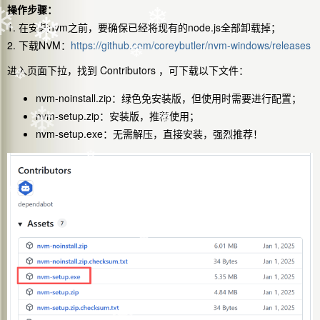
操作步骤：
❄
❄
1. 在安装nvm之前，要确保已经将现有的node.js全部卸载掉；
❄
2. 下载NVM：
https://github.com/coreybutler/nvm-windows/releases
❄
进入页面下拉，找到 Contributors ，可下载以下文件：
❄
nvm-noinstall.zip：绿色免安装版，但使用时需要进行配置；
nvm-setup.zip：安装版，推荐使用；
❄
nvm-setup.exe：无需解压，直接安装，强烈推荐！
❄
❄
❄
❄
❄
❄