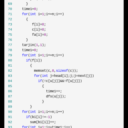
 69
 70
     time1=
0
 71
for
(
int
 i=
1
;i<=n;i++
 72
 73
          f[i]=
0
 74
          c[i]=
0
 75
          fa[i]=
0
 76
 77
     tarjin(
1
,
1
 78
     time1=
0
 79
for
(
int
 i=
1
;i<=n;i++
 80
if
 81
 82
           memset(c,
0
,
sizeof
 83
for
(
int
 j=head[i];j;j=
 84
if
(!c[u[j]]&&!
 85
 86
                 time1++
 87
 88
 89
 90
for
(
int
 i=
1
;i<=n;i++
 91
if
(bi[i]!=-
1
 92
         sum[bi[i]]++
 93
for
(
int
 i=
1
;i<=time1;i++