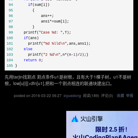
 94
if
 95
 96
             ans++
 97
             ans1*=
 98
 99
     printf(
"
Case %d: 
"
100
if
101
       printf(
"
%d %lld\n
"
102
else
103
       printf(
"
2 %d\n
"
,n*(n-
1
)/
2
104
return
0
105
 }
先用tarjin找割点 割点条件u1是树根，且有大于1棵子树，u1不是树
根，low[u[i]]>dfn[u1],把和一个割点相连的联通块建出口。
posted on
2016-03-22 06:27
xiyuedong
阅读(
189
) 评论(
0
)
收藏
举报