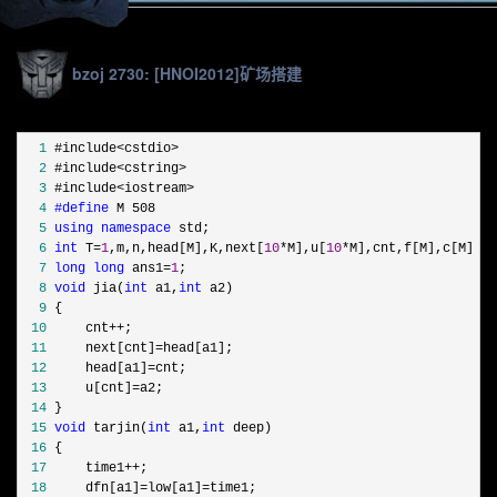
bzoj 2730: [HNOI2012]矿场搭建
  1
  2
  3
  4
#define
  5
using
namespace
  6
int
 T=
1
,m,n,head[M],K,next[
10
*M],u[
10
*
  7
long
long
 ans1=
1
  8
void
 jia(
int
 a1,
int
  9
 10
     cnt++
 11
     next[cnt]=
 12
     head[a1]=
 13
     u[cnt]=
 14
 15
void
 tarjin(
int
 a1,
int
 16
 17
     time1++
 18
     dfn[a1]=low[a1]=