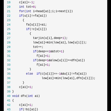
 19
     c[a1]=-
1
 20
int
 tot=
0
 21
for
(
int
 i=head[a1];i;i=
 22
if
(u[i]!=
 23
 24
         fa[u[i]]=
 25
if
(!
 26
 27
             tarjin(u[i],deep+
1
 28
             low[a1]=
 29
             tot++
 30
if
(deep==
1
&&tot>
1
 31
               f[a1]=
1
 32
if
(deep>
1
&&low[u[i]]>=
 33
               f[a1]=
1
 34
 35
else
if
(c[u[i]]==-
1
&&u[i]!=
 36
                  low[a1]=
 37
 38
     c[a1]=
1
 39
 40
void
 dfs(
int
 41
 42
     c[a1]=
1
 43
if
(!