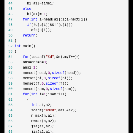
 44
       bi[a1]=
 45
else
 46
       bi[a1]=-
1
 47
for
(
int
 i=head[a1];i;i=
 48
if
(!c[u[i]]&&!
 49
 50
return
 51
 52
int
 53
 54
for
(;scanf(
"
%d
"
,&m),m;T++
 55
     ans=cnt=n=
0
 56
     ans1=
1
 57
     memset(head,
0
,
sizeof
 58
     memset(bi,
0
,
sizeof
 59
     memset(f,
0
,
sizeof
 60
     memset(sum,
0
,
sizeof
 61
for
(
int
 i=
1
;i<=m;i++
 62
 63
int
 64
         scanf(
"
%d%d
"
,&a1,&
 65
         n=
 66
         n=
 67
 68