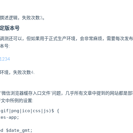
撰述逻辑，失败次数3。
特定版本号
调测还可以，但如果用于正式生产环境，会非常麻烦，需要每次发
本号:
=1234
环境，失败次数4.
度“微信浏览器缓存入口文件”问题，几乎所有文章中提到的网站都是部署在
考文中所例的设置:
gif|png|ico|css|js)$ {

es-app;

d $date_gmt;
