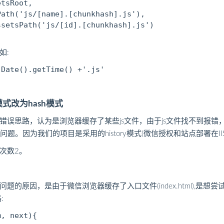
tsRoot,

ath('js/[name].[chunkhash].js'),

setsPath('js/[id].[chunkhash].js')

如:
。
ory模式改为hash模式
错误思路，认为是浏览器缓存了某些js文件，由于js文件找不到报错
此问题。因为我们的项目是采用的history模式(微信授权和站点部署在I
次数2。
的原因，是由于微信浏览器缓存了入口文件(index.html),是想
:
, next){
