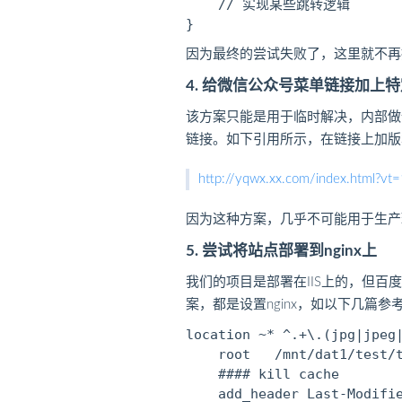
    // 实现某些跳转逻辑

因为最终的尝试失败了，这里就不再
4. 给微信公众号菜单链接加上
该方案只能是用于临时解决，内部做
链接。如下引用所示，在链接上加版
http://yqwx.xx.com/index.html?vt
因为这种方案，几乎不可能用于生产
5. 尝试将站点部署到nginx上
我们的项目是部署在IIS上的，但百
案，都是设置nginx，如以下几篇参
location ~* ^.+\.(jpg|jpeg|
    root   /mnt/dat1/test/t
    #### kill cache

    add_header Last-Modifie