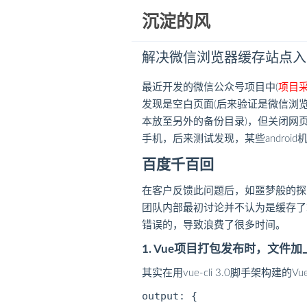
沉淀的风
解决微信浏览器缓存站点入口文
最近开发的微信公众号项目中(
项目采用
发现是空白页面(后来验证是微信浏览器缓
本放至另外的备份目录)，但关闭网页
手机，后来测试发现，某些androi
百度千百回
在客户反馈此问题后，如噩梦般的探
团队内部最初讨论并不认为是缓存了站
错误的，导致浪费了很多时间。
1. Vue项目打包发布时，文件
其实在用vue-cli 3.0脚手架构建的V
output: {
