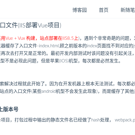
博客园
首页
新随笔
件(IIS部署Vue项目)
Vue + Vux 构建，站点部署在IIS8.5上
)，遇到个非常奇葩的问题
存了入口文件-index.html,顾之前版本的index页面找不到对
再次去打开又是正常的。最初开发内部测试时该问题没有引起关注，因为
d机型不是必现此问题，但是苹果(IOS)机型，每次都是必然发生。
索解决过程就此开始了。因为在开发机器上根本无法测试，每次都
点的入口文件(某些android机型不会发生此现象)，而是缓存了其
加上版本号
ue项目，打包过程中输出的静态文件名已经做了hash处理， webpack.prod