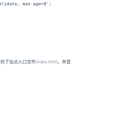
lidate, max-age=0';

口文件(index.html)，并尝