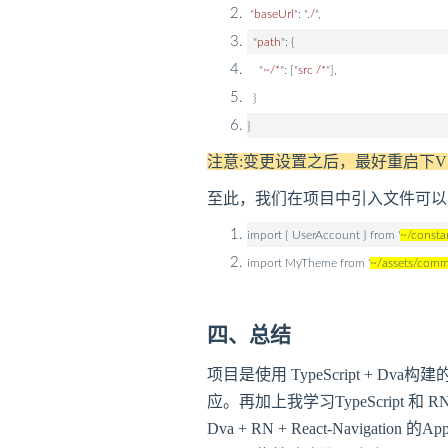
"
baseUrl
": "
./
",
"
path
": {
"
~/*
": ["
src /*
"],
}
}
注意:变更设置之后，最好重启下VS
至此，我们在项目中引入文件可以
import { UserAccount } from '
~/consta
import MyTheme from '
~/assets/comm
四、总结
项目是使用 TypeScript +
应。再加上我学习TypeScript
Dva + RN + React-Na