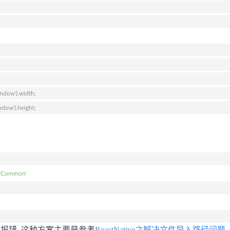
indow').width;
ndow').height;
n/Common'
报错. 这种方案主要是参考
ReactNative之解决文件导入路径问题