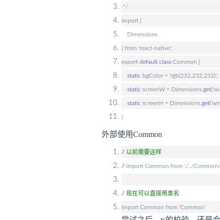
*/
import {
Dimensions
} from 'react-native';
export
default
class
Common {
static
bgColor = 'rgb(232,232,232)';
static
screenW = Dimensions.
get
('w
static
screenH = Dimensions.
get
('wi
}
外部使用Common
// 以前需要这样
// import Common from './../Commo
// 现在可以直接用类名
import Common from 'Common'
尝试之后，ts的校验，还是会