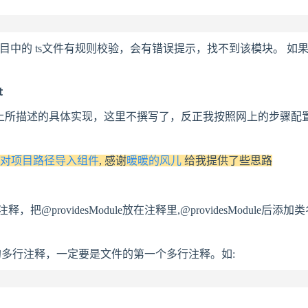
的 ts文件有规则校验，会有错误提示，找不到该模块。 如果不是用
t
网上所描述的具体实现，这里不撰写了，反正我按照网上的步骤配
ive 相对项目路径导入组件
, 感谢
暖暖的风儿
给我提供了些思路
@providesModule放在注释里,@providesModule
dule的多行注释，一定要是文件的第一个多行注释。如: