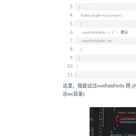
[
'babel-plugin-root-import',
{
rootPathPrefix: '~',
// `~` 默认
rootPathSuffix: 'src'
}
]
]
}
这里，我尝试过rootPathPref
示src目录)