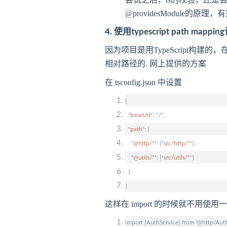
@providesModule的
4. 使用typescript path map
因为项目是用TypeScript构建的
相对路径的. 网上提供的方案
在 tsconfig.json 中设置
{
"
baseUrl
": "
./
",
"
path
": {
"
@http/*
": ["
src/http/*
"],
"
@utils/*
": ["
src/utils/*
"]
}
}
这样在 import 的时候就不用使用一长
import {AuthService} from '@http/Auth