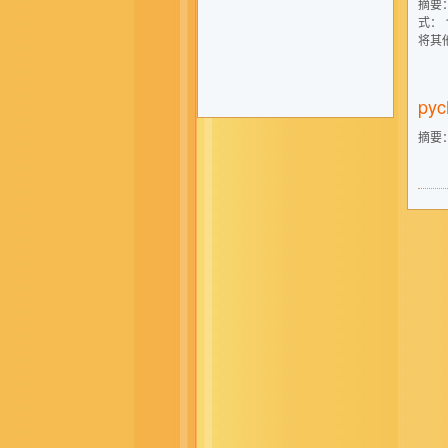
摘要
式：
将其
py
摘要：