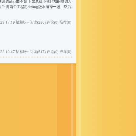
键，联调调试方面不会 下面总结下我已知的联调方
台 将两个工程用debug版本编译一遍，然后
7-23 17:19 枯藤呀~
阅读(280)
评论(0)
推荐(0)
7-23 10:47 枯藤呀~
阅读(517)
评论(0)
推荐(0)