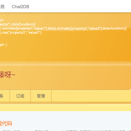
助商
Chat2DB
藤呀~
系
订阅
管理
调代码