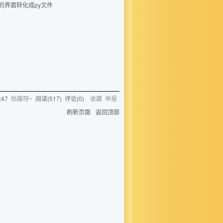
应的界面转化成py文件
:47
枯藤呀~
阅读(
517
) 评论(
0
)
收藏
举报
刷新页面
返回顶部