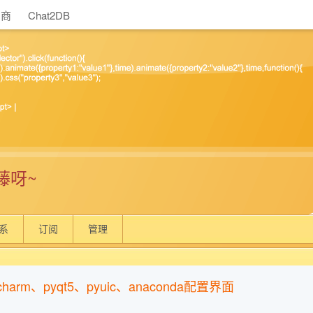
助商
Chat2DB
藤呀~
系
订阅
管理
charm、pyqt5、pyuic、anaconda配置界面