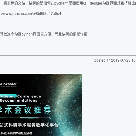
一篇很棒的文档，讲解的是如何在pycharm里面使用QT desiger勾画界面并且将相
s://www.jianshu.com/p/8b992e47a0e4
感觉这个勾画python界面很方便，而且讲解的很是详细
posted @
2019-07-23 10