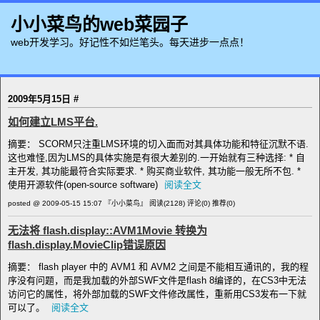
小小菜鸟的web菜园子
web开发学习。好记性不如烂笔头。每天进步一点点！
2009年5月15日
#
如何建立LMS平台.
摘要： SCORM只注重LMS环境的切入面而对其具体功能和特征沉默不语.
这也难怪,因为LMS的具体实施是有很大差别的.一开始就有三种选择: * 自
主开发, 其功能最符合实际要求. * 购买商业软件, 其功能一般无所不包. *
使用开源软件(open-source software)
阅读全文
posted @ 2009-05-15 15:07 『小小菜鸟』
阅读(2128)
评论(0)
推荐(0)
无法将 flash.display::AVM1Movie 转换为
flash.display.MovieClip错误原因
摘要： flash player 中的 AVM1 和 AVM2 之间是不能相互通讯的，我的程
序没有问题，而是我加载的外部SWF文件是flash 8编译的，在CS3中无法
访问它的属性，将外部加载的SWF文件修改属性，重新用CS3发布一下就
可以了。
阅读全文