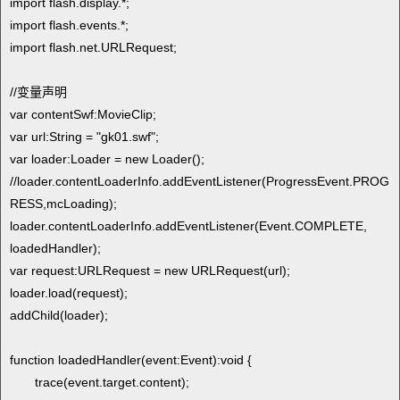
import flash.display.*;
import flash.events.*;
import flash.net.URLRequest;
//变量声明
var contentSwf:MovieClip;
var url:String = "gk01.swf";
var loader:Loader = new Loader();
//loader.contentLoaderInfo.addEventListener(ProgressEvent.PROG
RESS,mcLoading);
loader.contentLoaderInfo.addEventListener(Event.COMPLETE,
loadedHandler);
var request:URLRequest = new URLRequest(url);
loader.load(request);
addChild(loader);
function loadedHandler(event:Event):void {
trace(event.target.content);