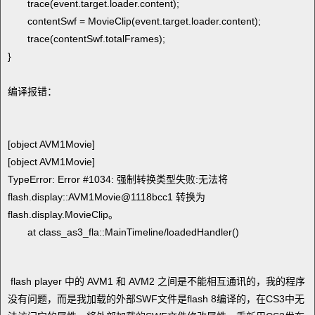
trace(event.target.loader.content);
contentSwf = MovieClip(event.target.loader.content);
trace(contentSwf.totalFrames);
}
编译报错：
[object AVM1Movie]
[object AVM1Movie]
TypeError: Error #1034: 强制转换类型失败:无法将
flash.display::AVM1Movie@1118bcc1 转换为
flash.display.MovieClip。
at class_as3_fla::MainTimeline/loadedHandler()
flash player 中的 AVM1 和 AVM2 之间是不能相互通讯的，我的程序
没有问题，而是我加载的外部SWF文件是flash 8编译的，在CS3中无