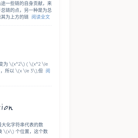
沿途一些链的自身贡献，来
于总链的点，另一种是为总
虑其为上方的链
阅读全文
^2\) ( \(x^2 \le
以 \(x \le 3\),但
阅
ion
作最大化字符串代表的数
(x\) 个位置，这个数