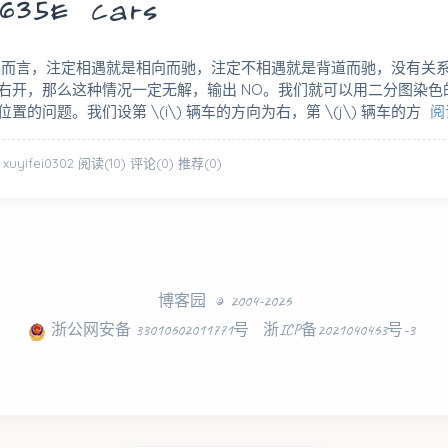
35E Cars
车而言，注定相遇就是相向而驰，注定不相遇就是背道而驰，没有关
右开，那么这种情况一定无解，输出 NO。我们就可以用二分图染色
的问题。我们设第 \(i\) 辆车的方向为右，第 \(j\) 辆车的方
阅
 xuyifei0302
阅读(10)
评论(0)
推荐(0)
博客园
© 2004-2026
浙公网安备 33010602011771号
浙ICP备2021040463号-3