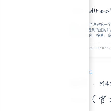
Vari-direc
摘要： 作为全洛谷第一
偶数日所能走到的点的并
案是无影响的。 接着，
posted @ 2026-07-17 11:37 
2026年5月3日
题解：P146
tree（