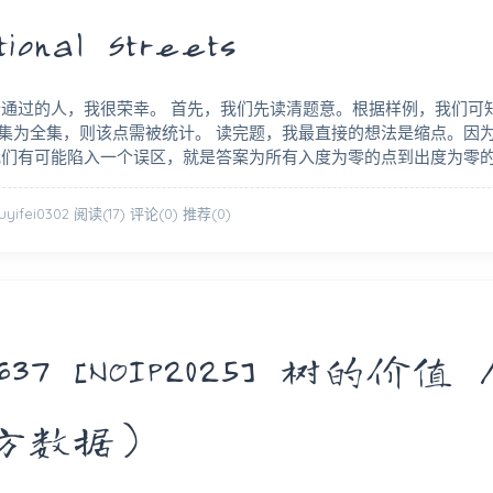
tional Streets
个通过的人，我很荣幸。 首先，我们先读清题意。根据样例，我们可
集为全集，则该点需被统计。 读完题，我最直接的想法是缩点。因
我们有可能陷入一个误区，就是答案为所有入度为零的点到出度为零
xuyifei0302
阅读(17)
评论(0)
推荐(0)
37 [NOIP2025] 树的价值 
官方数据）