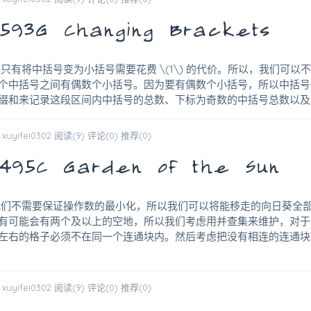
3G Changing Brackets
只有将中括号变为小括号需要花费 \(1\) 的代价。所以，我们可
个中括号之间有偶数个小括号。因为要有偶数个小括号，所以中括号
缀和来记录这段区间内中括号的总数、下标为奇数的中括号总数以
 xuyifei0302
阅读(9)
评论(0)
推荐(0)
5C Garden of the Sun
我们不需要保证操作数的最小化，所以我们可以将能移走的向日葵全
有可能会有两个及以上的空地，所以我们考虑用并查集来维护，对于
左右的格子必须不在同一个连通块内。然后考虑把没有相连的连通
 xuyifei0302
阅读(9)
评论(0)
推荐(0)