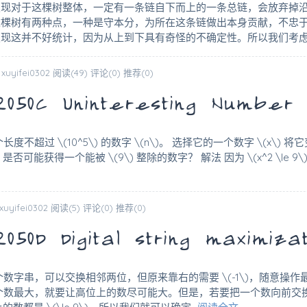
发现对于这棵树整体，一定有一条链自下而上的一条总链，会放弃掉
这棵树有两种点，一种是守本分，为所在这条链做出本身贡献，不忠
发现这并不好统计，因为从上到下具有奇怪的不确定性。所以我们考
 xuyifei0302
阅读(49)
评论(0)
推荐(0)
0C Uninteresting Number
超过 \(10^5\) 的数字 \(n\)。 选择它的一个数字 \(x\) 将它变为 \(x
否可能获得一个能被 \(9\) 整除的数字？ 解法 因为 \(x^2 \le 9\)，所
 xuyifei0302
阅读(5)
评论(0)
推荐(0)
D Digital string maximizat
个数字串，可以交换相邻两位，但原来靠右的需要 \(-1\)，随意操
个数最大，就要让高位上的数尽可能大。但是，若要把一个数向前交换 \