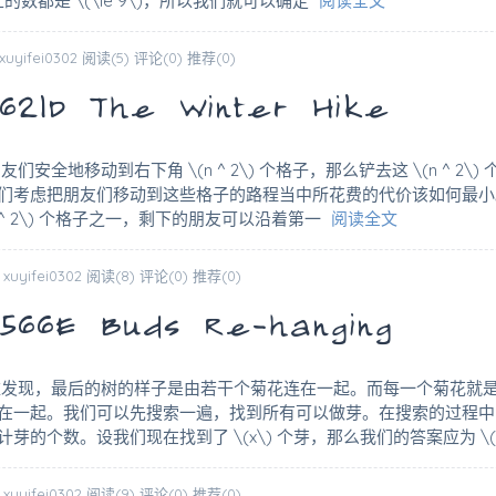
位上的数都是 \(\le 9\)，所以我们就可以确定
阅读全文
 xuyifei0302
阅读(5)
评论(0)
推荐(0)
1D The Winter Hike
安全地移动到右下角 \(n ^ 2\) 个格子，那么铲去这 \(n ^ 2\
们考虑把朋友们移动到这些格子的路程当中所花费的代价该如何最小
 ^ 2\) 个格子之一，剩下的朋友可以沿着第一
阅读全文
 xuyifei0302
阅读(8)
评论(0)
推荐(0)
6E Buds Re-hanging
难发现，最后的树的样子是由若干个菊花连在一起。而每一个菊花就
在一起。我们可以先搜索一遍，找到所有可以做芽。在搜索的过程中
芽的个数。设我们现在找到了 \(x\) 个芽，那么我们的答案应为 \(
 xuyifei0302
阅读(9)
评论(0)
推荐(0)