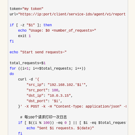
token
=
"
my token
"
url
=
"
https://ip:port/client/service-ids/agent/v1/report-con
if
 [ -z 
"
$1
"
 ]; 
then
echo
"
Usage: $0 <number_of_requests>
"
    exit 
1
fi
echo
"
Start send requests~
"
total_requests
=$
1
for
 ((i=
1
; i<=$total_requests; i++
do
    curl 
-d 
'
{
"
src_ip
"
: 
"
192.168.102.'$i'
"
,

"
src_port
"
: 
100
,

"
dst_ip
"
: 
"
10.0.3.15
"
,

"
dst_port
"
: 
'
$i
'
,

    }
'
 -X POST -k -H "Content-Type: application/json" -H "A
     # 每100个请求打印一次日志

if
 [ $((i % 
100
)) -eq 
0
 ] || [ $i -eq $total_requests ]
echo
"
Sent $i requests. $(date)
"
fi