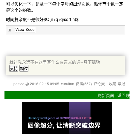
可以优化一下，记录一下每个字母的出现次数，循环节个数一定
是这个的约数。
时间复杂度不是很好$O(n+q+q\sqrt n)$
View Code
就让我永远不在这里写什么有意义的话--月下孤狼
posted @
2016-02-15 09:05
xuruifan
阅读(
557
) 评论(
0
)
收藏
举报
刷新页面
返回顶部