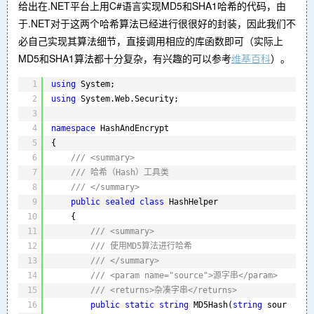
给出在.NET平台上用C#语言实现MD5和SHA1哈希的代码，由
于.NET对于这两个哈希算法已经进行很很好的封装，因此我们不
必自己实现其算法细节，直接调用相应的库函数即可（实际上
MD5和SHA1算法都十分复杂，有兴趣的可以参考
维基百科
）。
1
using
System;
2
using
System.Web.Security;
3
4
namespace
HashAndEncrypt
5
{
6
/// <summary>
7
/// 哈希（Hash）工具类
8
/// </summary>
9
public
sealed
class
HashHelper
10
{
11
/// <summary>
12
/// 使用MD5算法进行哈希
13
/// </summary>
14
/// <param name="source">源字串</param>
15
/// <returns>杂凑字串</returns>
16
public
static
string
MD5Hash(
string
sour