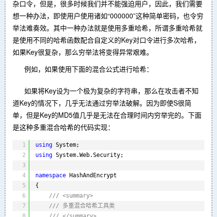
杂口令，但是，很多时候我们并不能强迫用户，因此，我们需要
想一种办法，即使用户使用诸如“000000”这种简单密码，也令穷
举法难奏效。其中一种办法就是使用多重哈希，所谓多重哈希就
是使用不同的哈希函数配合自定义的Key对口令进行多次哈希，
如果Key很复杂，那么穷举法将变得异常艰难。
例如，如果使用下面的混合公式进行哈希：
如果将Key设为一个极为复杂的字符串，那么在攻击者不知
道Key的情况下，几乎无法通过穷举法破解。因为即使S很简
单，但是Key的MD5值几乎是无法在合理时间内穷举完的。下面
是这种多重混合哈希的代码实现：
1
using
System;
2
using
System.Web.Security;
3
4
namespace
HashAndEncrypt
5
{
6
/// <summary>
7
/// 多重混合哈希工具类
8
/// </summary>