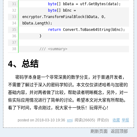
31
byte
[] bData = utf.GetBytes(data);
32
byte
[] bEnc = 
33
encryptor.TransformFinalBlock(bData, 0, 
34
bData.Length);
35
return
Convert.ToBase64String(bEnc);
36
}
37
38
/// <summary>
39
/// 使用DES算法解密数据
4、总结
40
/// </summary>
41
/// <param name="data">待解密数据</param>
42
/// <returns>明文</returns>
密码学本身是一个非常深奥的数学分支，对于普通开发者，
43
public
static
String Decrypt(String 
不需要了解过于深入的密码学知识。本文仅仅讲述哈希与加密的
44
data)
基础内容，并对两者做了比较，帮助读者明晰概念，另外，对一
45
{
些实际应用情况进行了简单的讨论。希望本文对大家有所帮助。
46
DESCryptoServiceProvider des = 
看了下时间，零点刚过，祝大家十一快乐！玩得开心！
47
new
DESCryptoServiceProvider();
Encoding utf = 
new
UTF8Encoding();
ICryptoTransform decryptor = 
posted on
2018-03-10 19:36
xmj
阅读(
26605
) 评论(
0
)
收藏
举报
des.CreateDecryptor(DesKey, DesVi);
刷新页面
返回顶部