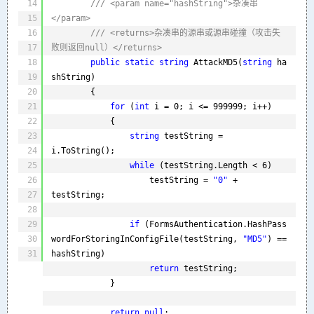
14
/// <param name="hashString">杂凑串
15
</param>
16
/// <returns>杂凑串的源串或源串碰撞（攻击失
17
败则返回null）</returns>
18
public
static
string
AttackMD5(
string
ha
19
shString)
20
{
21
for
(
int
i = 0; i <= 999999; i++)
22
{
23
string
testString = 
24
i.ToString();
25
while
(testString.Length < 6)
26
testString = 
"0"
+ 
27
testString;
28
29
if
(FormsAuthentication.HashPass
30
wordForStoringInConfigFile(testString, 
"MD5"
) == 
31
hashString)
return
testString;
}
return
null
;