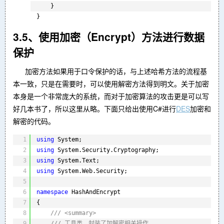
}
}
3.5、使用加密（Encrypt）方法进行数据
保护
加密方法如果用于口令保护的话，与上述哈希方法的流程基
本一致，只是在需要时，可以使用解密方法得到明文。关于加密
本身是一个非常庞大的系统，而对于加密算法的攻击更是可以写
好几本书了，所以这里从略。下面只给出使用C#进行
DES
加密和
解密的代码。
1
using
System;
2
using
System.Security.Cryptography;
3
using
System.Text;
4
using
System.Web.Security;
5
6
namespace
HashAndEncrypt
7
{
8
/// <summary>
9
/// 工具类，封装了加解密相关操作