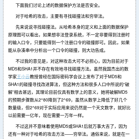
下面我们讨论上述的数据保护方法是否安全。
对于哈希的攻击，主要有寻找碰撞法和穷举法。
先来说说寻找碰撞法。从哈希本身的定义和上面的数据保护
原理图可以看出，如果想非法登录系统，不一定非要得到注册时
的输入口令，只要能得到一个注册口令的碰撞即可。因此，如果
能从杂凑串中分析出一个口令的碰撞，则大功告成。
不过我的意见是，对这种攻击大可不必担心，因为目前对于
MD5和SHA1并不存在有效地寻找碰撞方法。虽然我国杰出的数
学家
王小云
教授曾经在国际密码学会议上发布了对于MD5和
SHA1的碰撞寻找改进算法，但这种方法和很多人口中所说的“破
解”相去甚远，其理论目前仅具有数学上的意义，她将破解MD5
的预期步骤数从2^80降到了2^69，虽然从数学上降低了好几个
数量级，但2^69对于实际应用来说仍然是一个天文数字，就好比
以前需要一亿年，现在需要一万年一样。
不过这并不意味着使用MD5或SHA1后就万事大吉了，因为
还有一种对于哈希的攻击方法——穷举法。通俗来说，就是在一