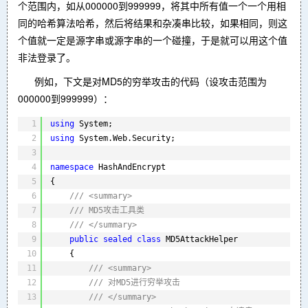
个范围内，如从000000到999999，将其中所有值一个一个用相
同的哈希算法哈希，然后将结果和杂凑串比较，如果相同，则这
个值就一定是源字串或源字串的一个碰撞，于是就可以用这个值
非法登录了。
例如，下文是对MD5的穷举攻击的代码（设攻击范围为
000000到999999）：
1
using
System;
2
using
System.Web.Security;
3
4
namespace
HashAndEncrypt
5
{
6
/// <summary>
7
/// MD5攻击工具类
8
/// </summary>
9
public
sealed
class
MD5AttackHelper
10
{
11
/// <summary>
12
/// 对MD5进行穷举攻击
13
/// </summary>