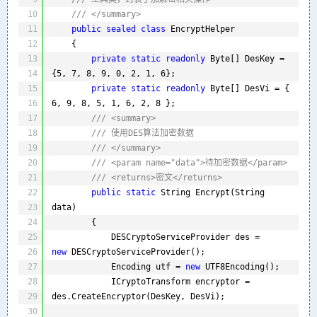
10
/// </summary>
11
public
sealed
class
EncryptHelper
12
{
13
private
static
readonly
Byte[] DesKey = 
14
{5, 7, 8, 9, 0, 2, 1, 6};
15
private
static
readonly
Byte[] DesVi = { 
16
6, 9, 8, 5, 1, 6, 2, 8 }; 
17
/// <summary>
18
/// 使用DES算法加密数据
19
/// </summary>
20
/// <param name="data">待加密数据</param>
21
/// <returns>密文</returns>
22
public
static
String Encrypt(String 
23
data)
24
{
25
DESCryptoServiceProvider des = 
26
new
DESCryptoServiceProvider();
27
Encoding utf = 
new
UTF8Encoding();
28
ICryptoTransform encryptor = 
29
des.CreateEncryptor(DesKey, DesVi);
30