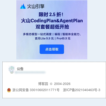
byte
[] bEnc = 
Convert.FromBase64String(data);
byte
[] bDec = 
decryptor.TransformFinalBlock(bEnc, 0, 
bEnc.Length);
return
utf.GetString(bDec);
}
}
}
公告
博客园
© 2004-2026
浙公网安备 33010602011771号
浙ICP备2021040463号-3