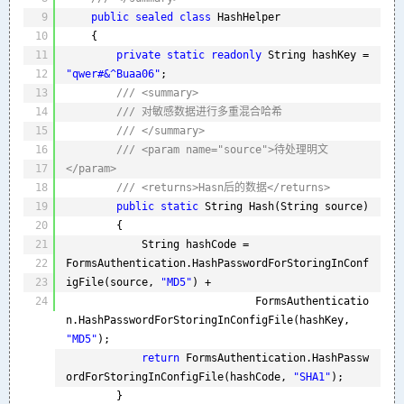
9
public
sealed
class
HashHelper
10
{
11
private
static
readonly
String hashKey = 
12
"qwer#&^Buaa06"
;
13
/// <summary>
14
/// 对敏感数据进行多重混合哈希
15
/// </summary>
16
/// <param name="source">待处理明文
17
</param>
18
/// <returns>Hasn后的数据</returns>
19
public
static
String Hash(String source)
20
{
21
String hashCode = 
22
FormsAuthentication.HashPasswordForStoringInConf
23
igFile(source, 
"MD5"
) +
24
FormsAuthenticatio
n.HashPasswordForStoringInConfigFile(hashKey, 
"MD5"
);
return
FormsAuthentication.HashPassw
ordForStoringInConfigFile(hashCode, 
"SHA1"
);
}