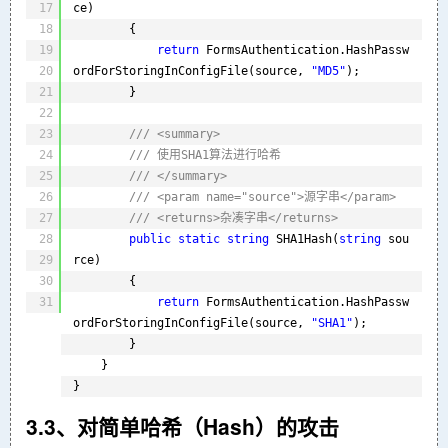
17
ce)
18
{
19
return
FormsAuthentication.HashPassw
20
ordForStoringInConfigFile(source, 
"MD5"
);
21
}
22
23
/// <summary>
24
/// 使用SHA1算法进行哈希
25
/// </summary>
26
/// <param name="source">源字串</param>
27
/// <returns>杂凑字串</returns>
28
public
static
string
SHA1Hash(
string
sou
29
rce)
30
{
31
return
FormsAuthentication.HashPassw
ordForStoringInConfigFile(source, 
"SHA1"
);
}
}
}
3.3、对简单哈希（Hash）的攻击