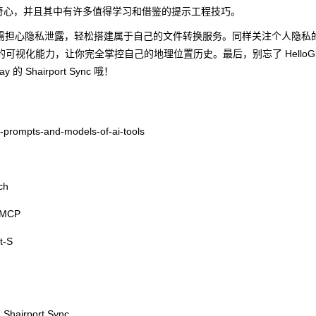
奇心，并且其中有许多值得学习和借鉴的提示工程技巧。
你无需担心隐私泄露，轻松搭建属于自己的文件转换服务。同样关注个人隐私
的可视化能力，让你完全掌控自己的地理位置历史。最后，别忘了 HelloGit
 Shairport Sync 哦！
pts-and-models-of-ai-tools
ch
tMCP
-S
airport Sync