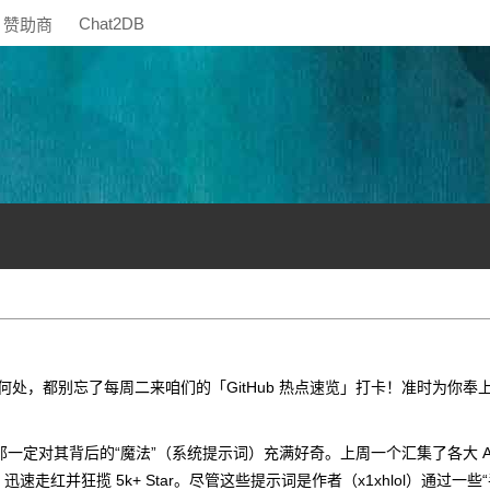
Chat2DB
赞助商
何处，都别忘了每周二来咱们的「GitHub 热点速览」打卡！准时为你奉
叹，那一定对其背后的“魔法”（系统提示词）充满好奇。上周一个汇集了各大 A
目，迅速走红并狂揽 5k+ Star。尽管这些提示词是作者（x1xhlol）通过一些“