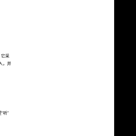
架。它采
入，并
“听”