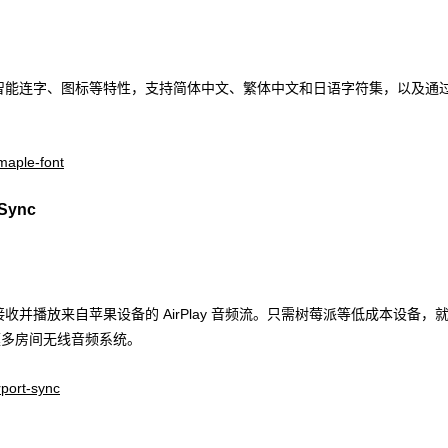
智能连字、图标等特性，支持简体中文、繁体中文和日语字符集，以及通
maple-font
Sync
器，能够接收并播放来自苹果设备的 AirPlay 音频流。只需树莓派等低成本设备，
家庭多房间无线音频系统。
rport-sync