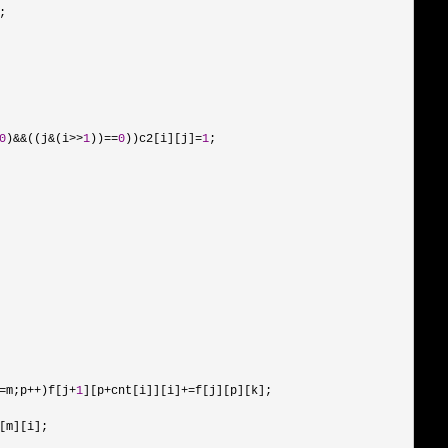
;

0
)&&((j&(i>>
1
))==
0
))c2[i][j]=
1
;

=m;p++)f[j+
1
][p+cnt[i]][i]+=
f[j][p][k];

[m][i];
