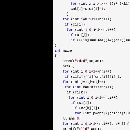
for
 (
int
 x=i;x;x>>=
1
)s+=(x&
1
)
        cnt[i]
=s;c1[i]=
1
;

      }

for
 (
int
 i=
0
;i<
1
<<n;i++
)

if
 (c1[i])

for
 (
int
 j=
0
;j<
1
<<n;j++
)

if
 (c1[j])

if
 (((i&j)==
0
)&&((i&(j>>
1
))==
int
 main()

{

    scanf(
"
%d%d
"
,&n,&
m);

    pre();

for
 (
int
 i=
0
;i<
1
<<n;i++
)

if
 (c1[i])f[
1
][cnt[i]][i]=
1
;

for
 (
int
 j=
1
;j<n;j++
)

for
 (
int
 k=
0
;k<
1
<<n;k++
)

if
 (c1[k])

for
 (
int
 i=
0
;i<
1
<<n;i++
)

if
 (c1[i])

if
 (c2[k][i])

for
 (
int
 p=cnt[k];p+cnt[i]<
    ll ans
=
0
;

for
 (
int
 i=
0
;i<
1
<<n;i++)ans+=
f[n]
    printf(
"
%lld
"
,ans);
