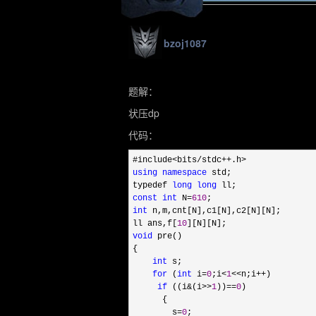
bzoj1087
题解：
状压dp
代码：
using
namespace
 std;

typedef 
long
long
const
int
 N=
610
int
 n,m,cnt[N],c1[N],c2[N][N];

ll ans,f[
10
void
 pre()

{

int
 s;

for
 (
int
 i=
0
;i<
1
<<n;i++
)

if
 ((i&(i>>
1
))==
0
)

      {

        s
=
0
;
