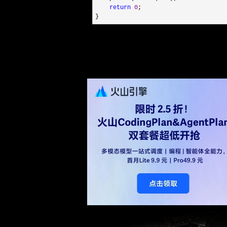
return
0
;

}