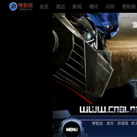
会员
周边
新闻
博问
闪存
赞助商
博客园
首页
新随笔
新